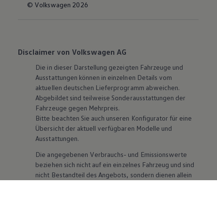
© Volkswagen 2026
Disclaimer von Volkswagen AG
Die in dieser Darstellung gezeigten Fahrzeuge und
Ausstattungen können in einzelnen Details vom
aktuellen deutschen Lieferprogramm abweichen.
Abgebildet sind teilweise Sonderausstattungen der
Fahrzeuge gegen Mehrpreis.
Bitte beachten Sie auch unseren Konfigurator für eine
Übersicht der aktuell verfügbaren Modelle und
Ausstattungen.
Die angegebenen Verbrauchs- und Emissionswerte
beziehen sich nicht auf ein einzelnes Fahrzeug und sind
nicht Bestandteil des Angebots, sondern dienen allein
Vergleichszwecken zwischen den verschiedenen
Fahrzeugtypen. Zusatzausstattungen und
Zubehör
(Anbauteile, Reifenformat usw.) können relevante
Fahrzeugparameter, wie
z. B.
Gewicht, Rollwiderstand