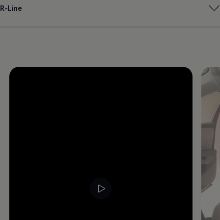
R‑Line
Magazin
Lifestyle
Transport
Familie
Elektromobilität
Volkswagen R
Pannen- und Unfallhilfe
Volkswagen Kundenbetreuung