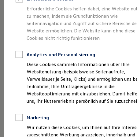
Reifenpakete
Leasing
Erforderliche Cookies helfen dabei, eine Website nu
Leasing-Angebote
zu machen, indem sie Grundfunktionen wie
Sportlich. Flexibel.
Gebrauchtwagen Leasing
Seitennavigation und Zugriff auf sichere Bereiche de
Junge Gebrauchtwagen-Leasing
Elektroauto Leasing
Website ermöglichen. Die Website kann ohne diese
Komfortabel.
Kleinwagen-Leasing
Cookies nicht richtig funktionieren.
Leasing ohne Anzahlung
Entdecken Sie den
Finanzierung
Autokredit mit Schlussrate
Analytics und Personalisierung
Versicherungen und Garantien
T‑Roc!
Kfz-Versicherung
Diese Cookies sammeln Informationen über Ihre
Restschuldversicherungen
Websitenutzung (beispielsweise Seitenaufrufe,
Garantien
Verweildauer je Seite, Klicks) und ermöglichen uns b
Wartungsverträge
Geschäftskunden
Teilnahme, Ihre Umfrageergebnisse in die
Professional Class bei Volkswagen
Websiteoptimierung mit einzubeziehen. Damit helfe
Großkunden
uns, Ihr Nutzererlebnis persönlich auf Sie zuzuschne
Behörden
Direktkunden
Sonderfahrzeuge
Marketing
Anpfiff zum Gewinn
Elektromobilität
Wir nutzen diese Cookies, um Ihnen auf Ihre Intere
(
Impressum & Rechtliches
)
Elektroautos
zugeschnittene Werbung anzuzeigen, innerhalb und
ID. Tutorials