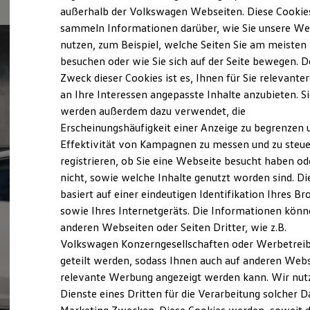
Elektrofahrzeugkonzepte
außerhalb der Volkswagen Webseiten. Diese Cookie
ID. EVERY1
sammeln Informationen darüber, wie Sie unsere We
Reichweite
nutzen, zum Beispiel, welche Seiten Sie am meisten
Reichweite der ID. Modelle
Reichweite im Winter
besuchen oder wie Sie sich auf der Seite bewegen. D
Rekuperation
Zweck dieser Cookies ist es, Ihnen für Sie relevante
Laden
an Ihre Interessen angepasste Inhalte anzubieten. S
Laden unterwegs
Laden Zuhause
werden außerdem dazu verwendet, die
Ladestationen finden
Erscheinungshäufigkeit einer Anzeige zu begrenzen 
Ladezeitensimulator
Effektivität von Kampagnen zu messen und zu steue
Batterie
Sicherheit
registrieren, ob Sie eine Webseite besucht haben od
Garantie und Lebensdauer
nicht, sowie welche Inhalte genutzt worden sind. Di
Nachhaltigkeit
basiert auf einer eindeutigen Identifikation Ihres B
Technologie
Kosten und Kauf
sowie Ihres Internetgeräts. Die Informationen kön
Verbrauchskosten
anderen Webseiten oder Seiten Dritter, wie z.B.
Kaufoptionen
Volkswagen Konzerngesellschaften oder Werbetrei
E-Auto-Förderung
Software und Konnektivität
geteilt werden, sodass Ihnen auch auf anderen Web
Die ID. Software 6
relevante Werbung angezeigt werden kann. Wir nut
ID. Software Versionen und Updates
Dienste eines Dritten für die Verarbeitung solcher D
Digitale Extras
Schnittstellen zu Ihrem ID.