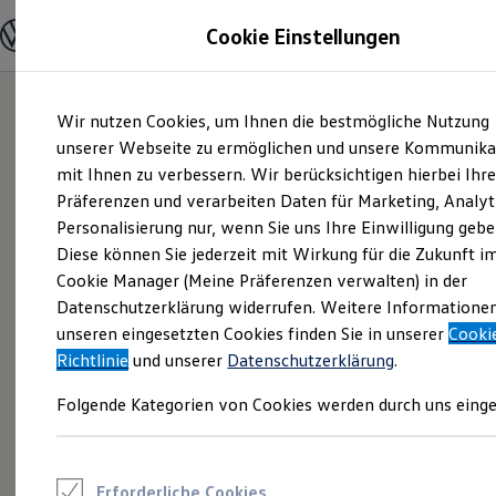
Modelle und Konfigurator
Cookie Einstellungen
Konfigurator
Modelle vergleichen
Konfiguration laden
Zum
Zum
Autosuche
Wir nutzen Cookies, um Ihnen die bestmögliche Nutzung
Hauptinhalt
Footer
Elektroautos
springen
springen
unserer Webseite zu ermöglichen und unsere Kommunika
ENERGY Sondermodelle
Nutzfahrzeuge
mit Ihnen zu verbessern. Wir berücksichtigen hierbei Ihr
SUV und CUV
Präferenzen und verarbeiten Daten für Marketing, Analyt
Familienautos
Personalisierung nur, wenn Sie uns Ihre Einwilligung gebe
Kombis
Kompaktwagen
Diese können Sie jederzeit mit Wirkung für die Zukunft i
Sportwagen
Cookie Manager (Meine Präferenzen verwalten) in der
Schnell verfügbare Fahrzeuge
Angebote und Produkte
Datenschutzerklärung widerrufen. Weitere Informatione
Aktuelle Angebote
unseren eingesetzten Cookies finden Sie in unserer
Cooki
E-Auto-Förderung
Richtlinie
und unserer
Datenschutzerklärung
.
Volkswagen Marktplatz
Die ENERGY Sondermodelle
Folgende Kategorien von Cookies werden durch uns einge
Junge Gebrauchtwagen und Gebrauchtwagen
Volkswagen Zertifizierte Gebrauchtwagen
Elektromobilität bei Gebrauchtwagen
Zubehör- und Serviceangebote
Saisonangebote
Erforderliche Cookies