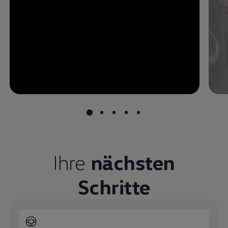
--:--
undefined, --:--
Ihre
nächsten
Schritte