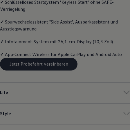
✓
Schlüsselloses Startsystem "Keyless Start" ohne SAFE-
Motorenöl und Flüssigkeiten
Verriegelung
Räder und Reifen
Pannen- und Unfallhilfe
Economy Service
✓
Spurwechselassistent "Side Assist", Ausparkassistent und
Volkswagen Teile
Ausstiegswarnung
Zubehör
Modellspezifisches Zubehör
Schutz und Pflege
✓
Infotainment-System mit 26,1-cm-Display (10,3 Zoll)
Transport
Entertainment und Elektronik
✓
App‑Connect
Wireless für Apple
CarPlay
und
Android
Auto
Individualisieren
Wallbox und Ladekabel
Jetzt Probefahrt vereinbaren
Digitale Extras
Dienste für Ihr Modell finden
Volkswagen Apps, Login und Shop
Handy und Fahrzeug verbinden
Updates für Software, Karten und Radio
Life
Über Ihr Auto
Vorgängermodelle
Kundeninformationen
Volkswagen Kundenbetreuung
Style
Warn- und Kontrollleuchten
Assistenzsysteme
Digitale Betriebsanleitung
Live Beratung