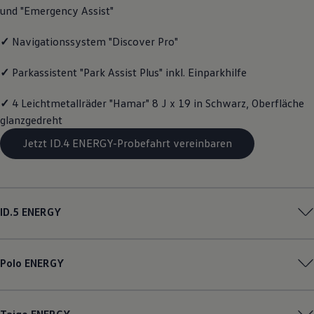
und "Emergency Assist"
Magazin
Lifestyle
Transport
✓
Navigationssystem "Discover Pro"
Familie
Elektromobilität
✓
Parkassistent "Park Assist Plus" inkl. Einparkhilfe
Volkswagen R
Pannen- und Unfallhilfe
Volkswagen Kundenbetreuung
✓
4 Leichtmetallräder "Hamar" 8 J x 19 in Schwarz, Oberfläche
glanzgedreht
Jetzt ID.4 ENERGY-Probefahrt vereinbaren
ID.5
ENERGY
Polo
ENERGY