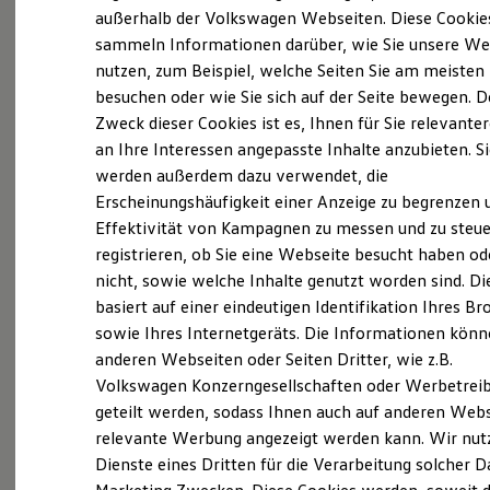
Elektrofahrzeugkonzepte
außerhalb der Volkswagen Webseiten. Diese Cookie
ID. EVERY1
sammeln Informationen darüber, wie Sie unsere We
Reichweite
nutzen, zum Beispiel, welche Seiten Sie am meisten
Reichweite der ID. Modelle
Probefahrt vereinbaren
Reichweite im Winter
besuchen oder wie Sie sich auf der Seite bewegen. D
Rekuperation
Zweck dieser Cookies ist es, Ihnen für Sie relevante
Laden
an Ihre Interessen angepasste Inhalte anzubieten. S
Laden unterwegs
Laden Zuhause
werden außerdem dazu verwendet, die
Ladestationen finden
Erscheinungshäufigkeit einer Anzeige zu begrenzen 
Fahrzeugangebot anfordern
Ladezeitensimulator
Effektivität von Kampagnen zu messen und zu steue
Batterie
Sicherheit
registrieren, ob Sie eine Webseite besucht haben od
Garantie und Lebensdauer
nicht, sowie welche Inhalte genutzt worden sind. Di
Nachhaltigkeit
basiert auf einer eindeutigen Identifikation Ihres B
Technologie
Servicetermin buchen
Kosten und Kauf
sowie Ihres Internetgeräts. Die Informationen kön
Verbrauchskosten
anderen Webseiten oder Seiten Dritter, wie z.B.
Kaufoptionen
Volkswagen Konzerngesellschaften oder Werbetrei
E-Auto-Förderung
Software und Konnektivität
geteilt werden, sodass Ihnen auch auf anderen Web
Die ID. Software 6
relevante Werbung angezeigt werden kann. Wir nut
Serviceanfrage stellen
ID. Software Versionen und Updates
Dienste eines Dritten für die Verarbeitung solcher D
Digitale Extras
Schnittstellen zu Ihrem ID.