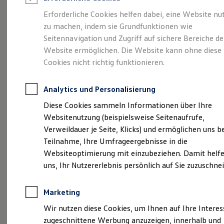
Reifenpakete
Leasing
Erforderliche Cookies helfen dabei, eine Website nu
Leasing-Angebote
zu machen, indem sie Grundfunktionen wie
Die ENERGY
Gebrauchtwagen Leasing
Seitennavigation und Zugriff auf sichere Bereiche de
Junge Gebrauchtwagen-Leasing
Elektroauto Leasing
Website ermöglichen. Die Website kann ohne diese
Sondermodelle
Kleinwagen-Leasing
Cookies nicht richtig funktionieren.
Leasing ohne Anzahlung
Finanzierung
Autokredit mit Schlussrate
Analytics und Personalisierung
Versicherungen und Garantien
Kfz-Versicherung
Diese Cookies sammeln Informationen über Ihre
Restschuldversicherungen
Websitenutzung (beispielsweise Seitenaufrufe,
Garantien
Verweildauer je Seite, Klicks) und ermöglichen uns b
Wartungsverträge
Geschäftskunden
Teilnahme, Ihre Umfrageergebnisse in die
Professional Class bei Volkswagen
Websiteoptimierung mit einzubeziehen. Damit helfe
Großkunden
uns, Ihr Nutzererlebnis persönlich auf Sie zuzuschne
Behörden
Direktkunden
Sonderfahrzeuge
Marketing
Anpfiff zum Gewinn
(
Impressum & Rechtliches
)
Elektromobilität
Wir nutzen diese Cookies, um Ihnen auf Ihre Intere
Elektroautos
zugeschnittene Werbung anzuzeigen, innerhalb und
ID. Tutorials