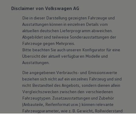
Disclaimer von Volkswagen AG
Die in dieser Darstellung gezeigten Fahrzeuge und
Ausstattungen können in einzelnen Details vom
aktuellen deutschen Lieferprogramm abweichen.
Abgebildet sind teilweise Sonderausstattungen der
Fahrzeuge gegen Mehrpreis.
Bitte beachten Sie auch unseren Konfigurator für eine
Übersicht der aktuell verfügbaren Modelle und
Ausstattungen.
Die angegebenen Verbrauchs- und Emissionswerte
beziehen sich nicht auf ein einzelnes Fahrzeug und sind
nicht Bestandteil des Angebots, sondern dienen allein
Vergleichszwecken zwischen den verschiedenen
Fahrzeugtypen. Zusatzausstattungen und
Zubehör
(Anbauteile, Reifenformat usw.) können relevante
Fahrzeugparameter, wie
z. B.
Gewicht, Rollwiderstand
und Aerodynamik verändern und neben Witterungs-
und Verkehrsbedingungen sowie dem individuellen
Fahrverhalten den Kraftstoffverbrauch, den