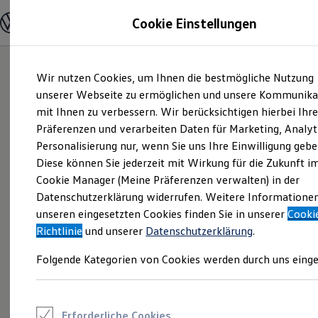
Modelle und Konfigurator
Cookie Einstellungen
Konfigurator
Modelle vergleichen
Konfiguration laden
Zum
Zum
Autosuche
Wir nutzen Cookies, um Ihnen die bestmögliche Nutzung
Hauptinhalt
Footer
Elektroautos
springen
springen
unserer Webseite zu ermöglichen und unsere Kommunika
ENERGY Sondermodelle
Nutzfahrzeuge
mit Ihnen zu verbessern. Wir berücksichtigen hierbei Ihr
SUV und CUV
Präferenzen und verarbeiten Daten für Marketing, Analyt
Familienautos
Personalisierung nur, wenn Sie uns Ihre Einwilligung gebe
Kombis
Kompaktwagen
Diese können Sie jederzeit mit Wirkung für die Zukunft i
Sportwagen
Cookie Manager (Meine Präferenzen verwalten) in der
Schnell verfügbare Fahrzeuge
Angebote und Produkte
Datenschutzerklärung widerrufen. Weitere Informatione
Aktuelle Angebote
unseren eingesetzten Cookies finden Sie in unserer
Cooki
E-Auto-Förderung
Richtlinie
und unserer
Datenschutzerklärung
.
Volkswagen Marktplatz
Die ENERGY Sondermodelle
Folgende Kategorien von Cookies werden durch uns einge
Junge Gebrauchtwagen und Gebrauchtwagen
Volkswagen Zertifizierte Gebrauchtwagen
Elektromobilität bei Gebrauchtwagen
Zubehör- und Serviceangebote
Saisonangebote
Erforderliche Cookies