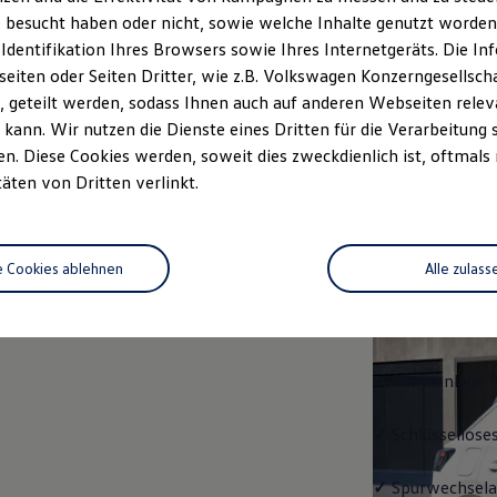
 besucht haben oder nicht, sowie welche Inhalte genutzt worden s
rzeugangebot
Servicetermin buchen
rdern
 Identifikation Ihres Browsers sowie Ihres Internetgeräts. Die 
iten oder Seiten Dritter, wie z.B. Volkswagen Konzerngesellsch
 geteilt werden, sodass Ihnen auch auf anderen Webseiten rel
kann. Wir nutzen die Dienste eines Dritten für die Verarbeitung 
. Diese Cookies werden, soweit dies zweckdienlich ist, oftmals
Trend
täten von Dritten verlinkt.
Trend
e Cookies ablehnen
Alle zulass
Ausstattung mit
✓
LED-Scheinwe
✓
Klimaanlage "
✓
Schlüssellose
✓
Spurwechselas