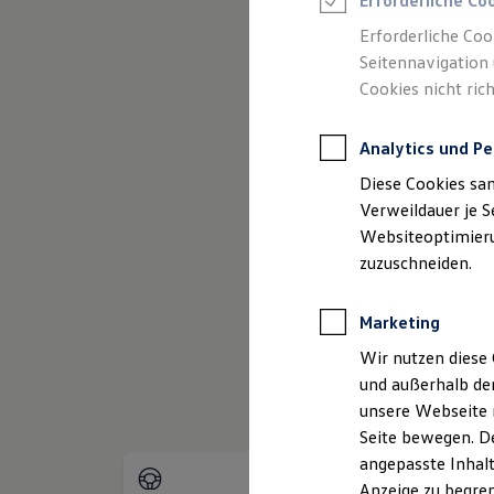
Erforderliche Co
Reifenpakete
Leasing
Erforderliche Coo
Leasing-Angebote
Seitennavigation 
(
Impressum & Rechtliches
)
Gebrauchtwagen Leasing
Cookies nicht rich
Junge Gebrauchtwagen-Leasing
Elektroauto Leasing
Kleinwagen-Leasing
Analytics und Pe
Leasing ohne Anzahlung
Finanzierung
Diese Cookies sa
Autokredit mit Schlussrate
Versicherungen und Garantien
Verweildauer je S
Kfz-Versicherung
Websiteoptimierun
Restschuldversicherungen
zuzuschneiden.
Garantien
Wartungsverträge
Geschäftskunden
Marketing
Professional Class bei Volkswagen
Großkunden
Wir nutzen diese 
Behörden
und außerhalb de
Direktkunden
Sonderfahrzeuge
unsere Webseite n
Anpfiff zum Gewinn
Seite bewegen. De
Elektromobilität
angepasste Inhalt
Elektroautos
ID. Tutorials
Anzeige zu begren