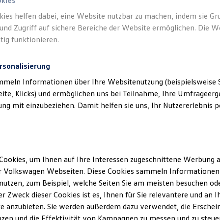
okies
kies helfen dabei, eine Website nutzbar zu machen, indem sie G
und Zugriff auf sichere Bereiche der Website ermöglichen. Die W
tig funktionieren.
rsonalisierung
mmeln Informationen über Ihre Websitenutzung (beispielsweise S
eite, Klicks) und ermöglichen uns bei Teilnahme, Ihre Umfrageerge
g mit einzubeziehen. Damit helfen sie uns, Ihr Nutzererlebnis pe
Cookies, um Ihnen auf Ihre Interessen zugeschnittene Werbung a
r Volkswagen Webseiten. Diese Cookies sammeln Informationen 
utzen, zum Beispiel, welche Seiten Sie am meisten besuchen oder
r Zweck dieser Cookies ist es, Ihnen für Sie relevantere und an I
e anzubieten. Sie werden außerdem dazu verwendet, die Erschein
zen und die Effektivität von Kampagnen zu messen und zu steuern