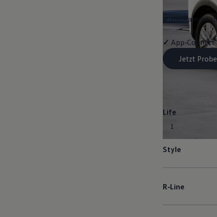
✓
Infotainment-
✓
App‑Connect
Jetzt Probe
Life
1
Style
R‑Line