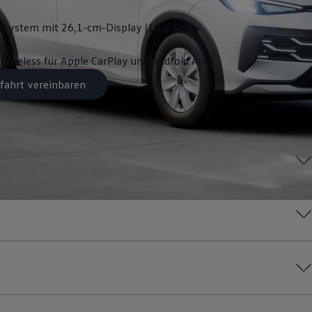
System mit 26,1-cm-Display (10,3 Zoll)
Wireless für Apple
CarPlay
und
Android
Auto
fahrt vereinbaren