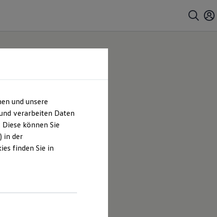
hen und unsere
 und verarbeiten Daten
. Diese können Sie
 in der
es finden Sie in