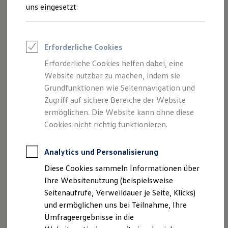
Reifenpakete
uns eingesetzt:
Leasing
Leasing-Angebote
Gebrauchtwagen Leasing
Junge Gebrauchtwagen-Leasing
Erforderliche Cookies
Elektroauto Leasing
Kleinwagen-Leasing
Erforderliche Cookies helfen dabei, eine
Leasing ohne Anzahlung
Der Polo
Website nutzbar zu machen, indem sie
Finanzierung
Autokredit mit Schlussrate
Grundfunktionen wie Seitennavigation und
Versicherungen und Garantien
Zugriff auf sichere Bereiche der Website
Kompakt, wendig und voller Möglichkeiten.
Kfz-Versicherung
ermöglichen. Die Website kann ohne diese
Entdecken Sie den Polo.
Restschuldversicherungen
Garantien
Cookies nicht richtig funktionieren.
Wartungsverträge
Mehr zum Polo erfahren
Geschäftskunden
Professional Class bei Volkswagen
Analytics und Personalisierung
Großkunden
Diese Cookies sammeln Informationen über
Behörden
Direktkunden
Ihre Websitenutzung (beispielsweise
Sonderfahrzeuge
Seitenaufrufe, Verweildauer je Seite, Klicks)
Anpfiff zum Gewinn
und ermöglichen uns bei Teilnahme, Ihre
Elektromobilität
Elektroautos
Umfrageergebnisse in die
ID. Tutorials