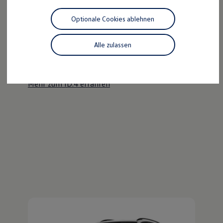
Motorenöl und Flüssigkeiten
Räder und Reifen
Optionale Cookies ablehnen
Pannen- und Unfallhilfe
Der ID.4
Economy Service
Volkswagen Teile
Alle zulassen
Kraftvoll wie ein SUV, nachhaltig wie ein ID.
Zubehör
Modellspezifisches Zubehör
Entdecken Sie den ID.4!
Schutz und Pflege
Transport
Mehr zum ID.4 erfahren
Entertainment und Elektronik
Individualisieren
Wallbox und Ladekabel
Digitale Extras
Dienste für Ihr Modell finden
Volkswagen Apps, Login und Shop
Handy und Fahrzeug verbinden
Updates für Software, Karten und Radio
Über Ihr Auto
Vorgängermodelle
Kundeninformationen
Volkswagen Kundenbetreuung
Warn- und Kontrollleuchten
Assistenzsysteme
Digitale Betriebsanleitung
Live Beratung