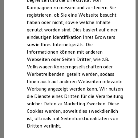
begrenzen und die Effektivität von
Hybridautos
Kampagnen zu messen und zu steuern. Sie
Marke und Erlebnis
registrieren, ob Sie eine Webseite besucht
Volkswagen R und R Experience
R-Modelle
haben oder nicht, sowie welche Inhalte
R Experience
Der T-Cross
genutzt worden sind. Dies basiert auf einer
Driving Experience
eindeutigen Identifikation Ihres Browsers
Volkswagen entdecken
Wendig, flexibel, vielseitig. Entdecken Sie den
Werkbesichtigung
sowie Ihres Internetgeräts. Die
Factory visit
T‑Cross.
Informationen können mit anderen
Lifestyle Shop
Webseiten oder Seiten Dritter, wie z.B.
T-Roc Kollektion
Mehr zum T-Cross erfahren
Golf Kollektion
Volkswagen Konzerngesellschaften oder
ID. Kollektion
Werbetreibenden, geteilt werden, sodass
Volkswagen Kollektion
Ihnen auch auf anderen Webseiten relevante
R-Kollektion
GTI Kollektion
Werbung angezeigt werden kann. Wir nutzen
Fußball Drop
die Dienste eines Dritten für die Verarbeitung
we drive football
solcher Daten zu Marketing Zwecken. Diese
#wedriveproud
Besitzer und Service
Cookies werden, soweit dies zweckdienlich
myVolkswagen
ist, oftmals mit Seitenfunktionalitäten von
Software Updates
Dritten verlinkt.
Service und Ersatzteile
Inspektion und HU/AU
Reparaturen und Checks