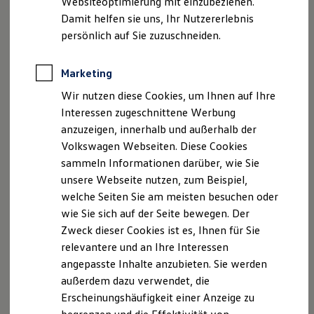
Websiteoptimierung mit einzubeziehen.
Elektrofahrzeugkonzepte
Damit helfen sie uns, Ihr Nutzererlebnis
ID. EVERY1
Reichweite
persönlich auf Sie zuzuschneiden.
Reichweite der ID. Modelle
Reichweite im Winter
Rekuperation
Marketing
Der neue ID.3 Neo
Laden
Wir nutzen diese Cookies, um Ihnen auf Ihre
Laden unterwegs
Laden Zuhause
Interessen zugeschnittene Werbung
So geht neu. Klar im Design. Stark im Alltag.
Ladestationen finden
anzuzeigen, innerhalb und außerhalb der
Entdecken Sie jetzt den neuen ID.3 Neo!
Ladezeitensimulator
Volkswagen Webseiten. Diese Cookies
Batterie
Sicherheit
Mehr zum ID.3 Neo erfahren
sammeln Informationen darüber, wie Sie
Garantie und Lebensdauer
unsere Webseite nutzen, zum Beispiel,
Nachhaltigkeit
welche Seiten Sie am meisten besuchen oder
Technologie
Kosten und Kauf
wie Sie sich auf der Seite bewegen. Der
Verbrauchskosten
Zweck dieser Cookies ist es, Ihnen für Sie
Kaufoptionen
relevantere und an Ihre Interessen
E-Auto-Förderung
Software und Konnektivität
angepasste Inhalte anzubieten. Sie werden
Die ID. Software 6
außerdem dazu verwendet, die
ID. Software Versionen und Updates
Erscheinungshäufigkeit einer Anzeige zu
Digitale Extras
Schnittstellen zu Ihrem ID.