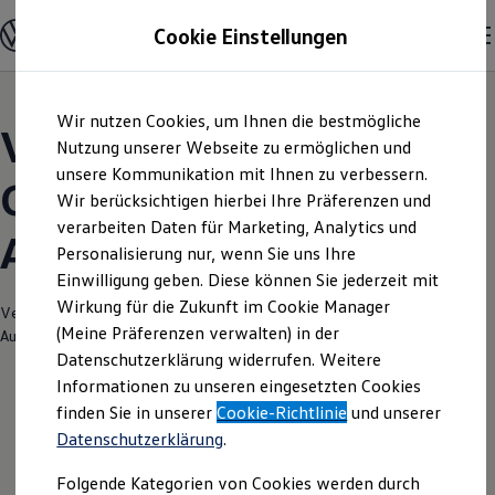
Modelle und Konfigurator
Cookie Einstellungen
Konfigurator
Modelle vergleichen
Konfiguration laden
Zum
Zum
Autosuche
Wir nutzen Cookies, um Ihnen die bestmögliche
Hauptinhalt
Footer
Elektroautos
Volkswagen Modelle |
springen
springen
Nutzung unserer Webseite zu ermöglichen und
ENERGY Sondermodelle
Nutzfahrzeuge
unsere Kommunikation mit Ihnen zu verbessern.
Gottfried Schultz
SUV und CUV
Wir berücksichtigen hierbei Ihre Präferenzen und
Familienautos
verarbeiten Daten für Marketing, Analytics und
Kombis
Automobil Mülheim
Kompaktwagen
Personalisierung nur, wenn Sie uns Ihre
Sportwagen
Einwilligung geben. Diese können Sie jederzeit mit
Schnell verfügbare Fahrzeuge
Angebote und Produkte
Wirkung für die Zukunft im Cookie Manager
Verantwortlich für die Inhalte auf dieser Seite ist die Gottfried Schultz
Aktuelle Angebote
(Meine Präferenzen verwalten) in der
Automobilhandels SE
(
Impressum & Rechtliches
)
E-Auto-Förderung
Datenschutzerklärung widerrufen. Weitere
Volkswagen Marktplatz
Informationen zu unseren eingesetzten Cookies
Die ENERGY Sondermodelle
Junge Gebrauchtwagen und Gebrauchtwagen
finden Sie in unserer
Cookie-Richtlinie
und unserer
Volkswagen Zertifizierte Gebrauchtwagen
Datenschutzerklärung
.
Elektromobilität bei Gebrauchtwagen
Zubehör- und Serviceangebote
Folgende Kategorien von Cookies werden durch
Saisonangebote