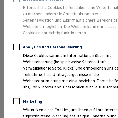
Reifenpakete
Leasing
Erforderliche Cookies helfen dabei, eine Website nu
Leasing-Angebote
zu machen, indem sie Grundfunktionen wie
Mobilität,
so
Gebrauchtwagen Leasing
Seitennavigation und Zugriff auf sichere Bereiche de
Junge Gebrauchtwagen-Leasing
Elektroauto Leasing
Website ermöglichen. Die Website kann ohne diese
individuell wie Sie
Kleinwagen-Leasing
Cookies nicht richtig funktionieren.
Leasing ohne Anzahlung
Finanzierung
Autokredit mit Schlussrate
Analytics und Personalisierung
Versicherungen und Garantien
Kfz-Versicherung
Diese Cookies sammeln Informationen über Ihre
Restschuldversicherungen
Websitenutzung (beispielsweise Seitenaufrufe,
Garantien
Verweildauer je Seite, Klicks) und ermöglichen uns b
Wartungsverträge
Geschäftskunden
Teilnahme, Ihre Umfrageergebnisse in die
Professional Class bei Volkswagen
Websiteoptimierung mit einzubeziehen. Damit helfe
Großkunden
uns, Ihr Nutzererlebnis persönlich auf Sie zuzuschne
Behörden
Direktkunden
Sonderfahrzeuge
Marketing
Anpfiff zum Gewinn
Elektromobilität
Wir nutzen diese Cookies, um Ihnen auf Ihre Intere
Elektroautos
zugeschnittene Werbung anzuzeigen, innerhalb und
ID. Tutorials