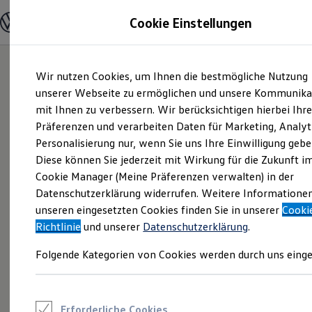
Modelle und Konfigurator
Cookie Einstellungen
Konfigurator
Modelle vergleichen
Konfiguration laden
Zum
Zum
Autosuche
Wir nutzen Cookies, um Ihnen die bestmögliche Nutzung
Hauptinhalt
Footer
Elektroautos
springen
springen
unserer Webseite zu ermöglichen und unsere Kommunika
ENERGY Sondermodelle
Nutzfahrzeuge
mit Ihnen zu verbessern. Wir berücksichtigen hierbei Ihr
SUV und CUV
Präferenzen und verarbeiten Daten für Marketing, Analyt
Familienautos
Personalisierung nur, wenn Sie uns Ihre Einwilligung gebe
Kombis
Kompaktwagen
Diese können Sie jederzeit mit Wirkung für die Zukunft i
Sportwagen
Cookie Manager (Meine Präferenzen verwalten) in der
Schnell verfügbare Fahrzeuge
Angebote und Produkte
Datenschutzerklärung widerrufen. Weitere Informatione
Aktuelle Angebote
unseren eingesetzten Cookies finden Sie in unserer
Cooki
E-Auto-Förderung
Richtlinie
und unserer
Datenschutzerklärung
.
Volkswagen Marktplatz
Die ENERGY Sondermodelle
Folgende Kategorien von Cookies werden durch uns einge
Junge Gebrauchtwagen und Gebrauchtwagen
Volkswagen Zertifizierte Gebrauchtwagen
Elektromobilität bei Gebrauchtwagen
Zubehör- und Serviceangebote
Saisonangebote
Erforderliche Cookies