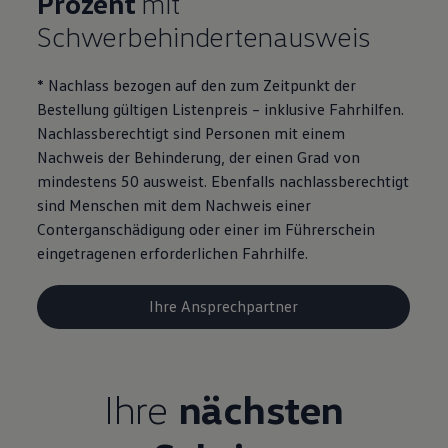
Prozent
mit
Motorenöl und Flüssigkeiten
Schwerbehindertenausweis
Räder und Reifen
Pannen- und Unfallhilfe
Economy Service
* Nachlass bezogen auf den zum Zeitpunkt der
Volkswagen Teile
Zubehör
Bestellung gültigen Listenpreis – inklusive Fahrhilfen.
Modellspezifisches Zubehör
Nachlassberechtigt sind Personen mit einem
Schutz und Pflege
Nachweis der Behinderung, der einen Grad von
Transport
Entertainment und Elektronik
mindestens 50 ausweist. Ebenfalls nachlassberechtigt
Individualisieren
sind Menschen mit dem Nachweis einer
Wallbox und Ladekabel
Conterganschädigung oder einer im Führerschein
Digitale Extras
Dienste für Ihr Modell finden
eingetragenen erforderlichen Fahrhilfe.
Volkswagen Apps, Login und Shop
Handy und Fahrzeug verbinden
Updates für Software, Karten und Radio
Ihre Ansprechpartner
Über Ihr Auto
Vorgängermodelle
Kundeninformationen
Volkswagen Kundenbetreuung
Warn- und Kontrollleuchten
Ihre
nächsten
Assistenzsysteme
Digitale Betriebsanleitung
Live Beratung