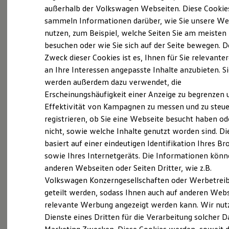
Elektrofahrzeugkonzepte
außerhalb der Volkswagen Webseiten. Diese Cookie
ID. EVERY1
sammeln Informationen darüber, wie Sie unsere We
Reichweite
nutzen, zum Beispiel, welche Seiten Sie am meisten
Reichweite der ID. Modelle
Reichweite im Winter
besuchen oder wie Sie sich auf der Seite bewegen. D
(
Impressum & Rechtliches
)
Rekuperation
Zweck dieser Cookies ist es, Ihnen für Sie relevante
Laden
an Ihre Interessen angepasste Inhalte anzubieten. S
Laden unterwegs
Laden Zuhause
werden außerdem dazu verwendet, die
Profitieren Sie von starken
Ladestationen finden
Erscheinungshäufigkeit einer Anzeige zu begrenzen 
Ladezeitensimulator
Vorteilen
Effektivität von Kampagnen zu messen und zu steue
Batterie
Sicherheit
registrieren, ob Sie eine Webseite besucht haben od
Garantie und Lebensdauer
nicht, sowie welche Inhalte genutzt worden sind. Di
Jederzeit mit den Fahrzeugen für Menschen mit
Nachhaltigkeit
basiert auf einer eindeutigen Identifikation Ihres B
Technologie
eingeschränkter Mobilität unabhängig und mobil
Kosten und Kauf
sowie Ihres Internetgeräts. Die Informationen kön
sein – ganz so, wie Sie es sich wünschen. Mit
Verbrauchskosten
anderen Webseiten oder Seiten Dritter, wie z.B.
Kaufoptionen
Fahrhilfen und Assistenzsystemen von
Volkswagen Konzerngesellschaften oder Werbetrei
E-Auto-Förderung
Volkswagen
stimmen Sie Ihr Wunschfahrzeug
Software und Konnektivität
geteilt werden, sodass Ihnen auch auf anderen Web
Die ID. Software 6
genau auf Ihre Bedürfnisse ab. Entscheiden Sie
relevante Werbung angezeigt werden kann. Wir nut
ID. Software Versionen und Updates
sich für Fahrhilfen von
Volkswagen
und
Dienste eines Dritten für die Verarbeitung solcher D
Digitale Extras
Schnittstellen zu Ihrem ID.