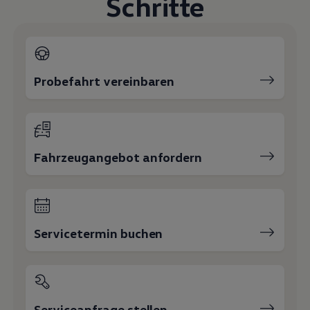
Schritte
Magazin
Lifestyle
Transport
Familie
Elektromobilität
Volkswagen R
Probefahrt vereinbaren
Pannen- und Unfallhilfe
Volkswagen Kundenbetreuung
Fahrzeugangebot anfordern
Servicetermin buchen
Serviceanfrage stellen