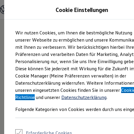
Modelle und Konfigurator
Cookie Einstellungen
Konfigurator
Modelle vergleichen
Konfiguration laden
Zum
Zum
Autosuche
Wir nutzen Cookies, um Ihnen die bestmögliche Nutzung
Hauptinhalt
Footer
Elektroautos
springen
springen
unserer Webseite zu ermöglichen und unsere Kommunika
ENERGY Sondermodelle
Nutzfahrzeuge
mit Ihnen zu verbessern. Wir berücksichtigen hierbei Ihr
SUV und CUV
Präferenzen und verarbeiten Daten für Marketing, Analyt
Familienautos
Personalisierung nur, wenn Sie uns Ihre Einwilligung gebe
Kombis
Kompaktwagen
Diese können Sie jederzeit mit Wirkung für die Zukunft i
Sportwagen
Cookie Manager (Meine Präferenzen verwalten) in der
Schnell verfügbare Fahrzeuge
Angebote und Produkte
Datenschutzerklärung widerrufen. Weitere Informatione
Aktuelle Angebote
unseren eingesetzten Cookies finden Sie in unserer
Cooki
E-Auto-Förderung
Richtlinie
und unserer
Datenschutzerklärung
.
Volkswagen Marktplatz
Die ENERGY Sondermodelle
Folgende Kategorien von Cookies werden durch uns einge
Junge Gebrauchtwagen und Gebrauchtwagen
Volkswagen Zertifizierte Gebrauchtwagen
Elektromobilität bei Gebrauchtwagen
Zubehör- und Serviceangebote
Saisonangebote
Erforderliche Cookies