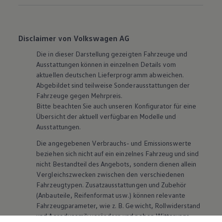
Disclaimer von Volkswagen AG
Die in dieser Darstellung gezeigten Fahrzeuge und
Ausstattungen können in einzelnen Details vom
aktuellen deutschen Lieferprogramm abweichen.
Abgebildet sind teilweise Sonderausstattungen der
Fahrzeuge gegen Mehrpreis.
Bitte beachten Sie auch unseren Konfigurator für eine
Übersicht der aktuell verfügbaren Modelle und
Ausstattungen.
Die angegebenen Verbrauchs- und Emissionswerte
beziehen sich nicht auf ein einzelnes Fahrzeug und sind
nicht Bestandteil des Angebots, sondern dienen allein
Vergleichszwecken zwischen den verschiedenen
Fahrzeugtypen. Zusatzausstattungen und
Zubehör
(Anbauteile, Reifenformat usw.) können relevante
Fahrzeugparameter, wie
z. B.
Gewicht, Rollwiderstand
und Aerodynamik verändern und neben Witterungs-