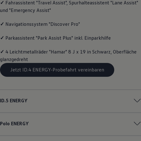
✓
Fahrassistent "Travel Assist", Spurhalteassistent "Lane Assist"
Volkswagen Apps, Login und Shop
und "Emergency Assist"
Handy und Fahrzeug verbinden
Updates für Software, Karten und Radio
Über Ihr Auto
✓
Navigationssystem "Discover Pro"
Vorgängermodelle
Kundeninformationen
✓
Parkassistent "Park Assist Plus" inkl. Einparkhilfe
Volkswagen Kundenbetreuung
Warn- und Kontrollleuchten
Assistenzsysteme
✓
4 Leichtmetallräder "Hamar" 8 J x 19 in Schwarz, Oberfläche
Digitale Betriebsanleitung
glanzgedreht
Live Beratung
Magazin
Jetzt ID.4 ENERGY-Probefahrt vereinbaren
Lifestyle
Transport
Familie
Elektromobilität
Volkswagen R
ID.5
ENERGY
Pannen- und Unfallhilfe
Volkswagen Kundenbetreuung
Polo
ENERGY