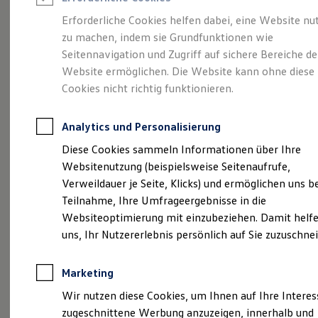
Reifenpakete
Leasing
Erforderliche Cookies helfen dabei, eine Website nu
Leasing-Angebote
zu machen, indem sie Grundfunktionen wie
Die ENERGY
Gebrauchtwagen Leasing
Seitennavigation und Zugriff auf sichere Bereiche de
Junge Gebrauchtwagen-Leasing
Elektroauto Leasing
Website ermöglichen. Die Website kann ohne diese
Sondermodelle
Kleinwagen-Leasing
Cookies nicht richtig funktionieren.
Leasing ohne Anzahlung
Finanzierung
Autokredit mit Schlussrate
Analytics und Personalisierung
Versicherungen und Garantien
Kfz-Versicherung
Diese Cookies sammeln Informationen über Ihre
Restschuldversicherungen
Websitenutzung (beispielsweise Seitenaufrufe,
Garantien
Verweildauer je Seite, Klicks) und ermöglichen uns b
Wartungsverträge
Geschäftskunden
Teilnahme, Ihre Umfrageergebnisse in die
Professional Class bei Volkswagen
Websiteoptimierung mit einzubeziehen. Damit helfe
Großkunden
uns, Ihr Nutzererlebnis persönlich auf Sie zuzuschne
Behörden
Direktkunden
Sonderfahrzeuge
Marketing
Anpfiff zum Gewinn
Elektromobilität
(
Impressum & Rechtliches
)
Wir nutzen diese Cookies, um Ihnen auf Ihre Intere
Elektroautos
zugeschnittene Werbung anzuzeigen, innerhalb und
ID. Tutorials