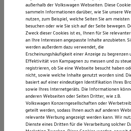
Der neue ID. Polo
außerhalb der Volkswagen Webseiten. Diese Cookie
Der neue ID.3 Neo
sammeln Informationen darüber, wie Sie unsere We
Der ID.4
nutzen, zum Beispiel, welche Seiten Sie am meisten
Der ID.4 GTX
Der ID.5 GTX
besuchen oder wie Sie sich auf der Seite bewegen. D
Probefahrt vereinbaren
Der ID.7
Zweck dieser Cookies ist es, Ihnen für Sie relevante
Der ID.7 GTX
an Ihre Interessen angepasste Inhalte anzubieten. S
Der ID.7 Tourer
Der ID.7 GTX Tourer
werden außerdem dazu verwendet, die
Der ID. Buzz
Erscheinungshäufigkeit einer Anzeige zu begrenzen 
Der neue ID. Cross
Fahrzeugangebot anfordern
Effektivität von Kampagnen zu messen und zu steue
Elektrofahrzeugkonzepte
ID. EVERY1
registrieren, ob Sie eine Webseite besucht haben od
Reichweite
nicht, sowie welche Inhalte genutzt worden sind. Di
Reichweite der ID. Modelle
basiert auf einer eindeutigen Identifikation Ihres B
Reichweite im Winter
Rekuperation
sowie Ihres Internetgeräts. Die Informationen kön
Servicetermin buchen
Laden
anderen Webseiten oder Seiten Dritter, wie z.B.
Laden unterwegs
Volkswagen Konzerngesellschaften oder Werbetrei
Laden Zuhause
Ladestationen finden
geteilt werden, sodass Ihnen auch auf anderen Web
Ladezeitensimulator
relevante Werbung angezeigt werden kann. Wir nut
Batterie
Serviceanfrage stellen
Dienste eines Dritten für die Verarbeitung solcher D
Sicherheit
Garantie und Lebensdauer