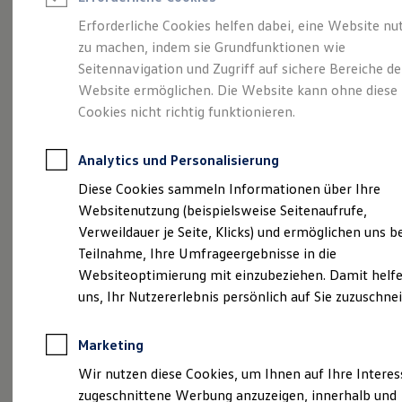
Reifenpakete
Leasing
Erforderliche Cookies helfen dabei, eine Website nu
Leasing-Angebote
zu machen, indem sie Grundfunktionen wie
Eine Klasse für sich.
Gebrauchtwagen Leasing
Seitennavigation und Zugriff auf sichere Bereiche de
Junge Gebrauchtwagen-Leasing
Elektroauto Leasing
Website ermöglichen. Die Website kann ohne diese
Der Golf.
Kleinwagen-Leasing
Cookies nicht richtig funktionieren.
Leasing ohne Anzahlung
Finanzierung
Autokredit mit Schlussrate
Analytics und Personalisierung
Versicherungen und Garantien
Kfz-Versicherung
Diese Cookies sammeln Informationen über Ihre
Restschuldversicherungen
Websitenutzung (beispielsweise Seitenaufrufe,
Garantien
Verweildauer je Seite, Klicks) und ermöglichen uns b
Wartungsverträge
Geschäftskunden
Teilnahme, Ihre Umfrageergebnisse in die
Professional Class bei Volkswagen
Websiteoptimierung mit einzubeziehen. Damit helfe
Großkunden
(
Impressum & Rechtliches
)
uns, Ihr Nutzererlebnis persönlich auf Sie zuzuschne
Behörden
Direktkunden
Sonderfahrzeuge
Marketing
Anpfiff zum Gewinn
Elektromobilität
Wir nutzen diese Cookies, um Ihnen auf Ihre Intere
Elektroautos
zugeschnittene Werbung anzuzeigen, innerhalb und
ID. Tutorials