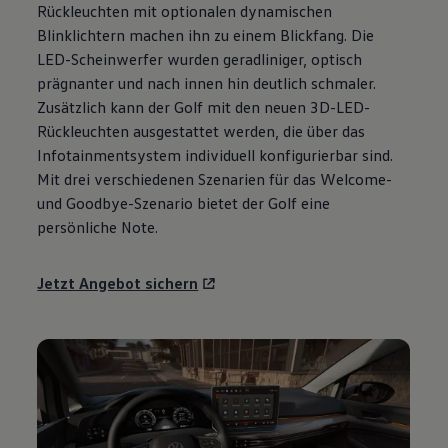
Rückleuchten mit optionalen dynamischen
Motorenöl und Flüssigkeiten
Räder und Reifen
Blinklichtern machen ihn zu einem Blickfang. Die
Pannen- und Unfallhilfe
LED-Scheinwerfer wurden geradliniger, optisch
Economy Service
prägnanter und nach innen hin deutlich schmaler.
Volkswagen Teile
Zubehör
Zusätzlich kann der
Golf
mit den neuen 3D-LED-
Modellspezifisches Zubehör
Rückleuchten ausgestattet werden, die über das
Schutz und Pflege
Infotainmentsystem individuell konfigurierbar sind.
Transport
Entertainment und Elektronik
Mit drei verschiedenen Szenarien für das Welcome-
Individualisieren
und Goodbye-Szenario bietet der
Golf
eine
Wallbox und Ladekabel
persönliche Note.
Digitale Extras
Dienste für Ihr Modell finden
Volkswagen Apps, Login und Shop
Jetzt Angebot sichern
Handy und Fahrzeug verbinden
Updates für Software, Karten und Radio
Über Ihr Auto
Vorgängermodelle
Kundeninformationen
Volkswagen Kundenbetreuung
Warn- und Kontrollleuchten
Assistenzsysteme
Digitale Betriebsanleitung
Live Beratung