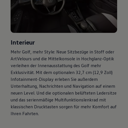
Magazin
Lifestyle
Transport
Familie
Elektromobilität
Volkswagen R
Pannen- und Unfallhilfe
Volkswagen Kundenbetreuung
Interieur
Mehr
Golf
, mehr Style: Neue Sitzbezüge in Stoff oder
ArtVelours und die Mittelkonsole in Hochglanz-Optik
verleihen der Innenausstattung des
Golf
mehr
Exklusivität. Mit dem optionalen 32,7 cm (12,9 Zoll)
Infotainment-Display erleben Sie außerdem
Unterhaltung, Nachrichten und Navigation auf einem
neuen Level. Und die optionalen belüfteten Ledersitze
und das serienmäßige Multifunktionslenkrad mit
klassischen Drucktasten sorgen für mehr Komfort auf
Ihren Fahrten.