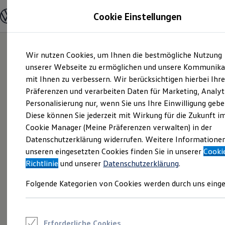
Modelle und Konfigurator
Cookie Einstellungen
Konfigurator
Modelle vergleichen
Konfiguration laden
Zum
Zum
Autosuche
Wir nutzen Cookies, um Ihnen die bestmögliche Nutzung
Hauptinhalt
Footer
Elektroautos
springen
springen
unserer Webseite zu ermöglichen und unsere Kommunika
ENERGY Sondermodelle
Nutzfahrzeuge
mit Ihnen zu verbessern. Wir berücksichtigen hierbei Ihr
SUV und CUV
Präferenzen und verarbeiten Daten für Marketing, Analyt
Familienautos
Personalisierung nur, wenn Sie uns Ihre Einwilligung gebe
Kombis
Kompaktwagen
Diese können Sie jederzeit mit Wirkung für die Zukunft i
Sportwagen
Cookie Manager (Meine Präferenzen verwalten) in der
Schnell verfügbare Fahrzeuge
Angebote und Produkte
Datenschutzerklärung widerrufen. Weitere Informatione
Aktuelle Angebote
unseren eingesetzten Cookies finden Sie in unserer
Cooki
E-Auto-Förderung
Richtlinie
und unserer
Datenschutzerklärung
.
Volkswagen Marktplatz
Die ENERGY Sondermodelle
Folgende Kategorien von Cookies werden durch uns einge
Junge Gebrauchtwagen und Gebrauchtwagen
Volkswagen Zertifizierte Gebrauchtwagen
Elektromobilität bei Gebrauchtwagen
Zubehör- und Serviceangebote
Saisonangebote
Erforderliche Cookies