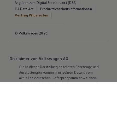
Angaben zum Digital Services Act (DSA)
EU Data Act
Produktsicherheitsinformationen
Vertrag Widerrufen
© Volkswagen 2026
Disclaimer von Volkswagen AG
Die in dieser Darstellung gezeigten Fahrzeuge und
Ausstattungen können in einzelnen Details vom
aktuellen deutschen Lieferprogramm abweichen.
Abgebildet sind teilweise Sonderausstattungen der
Fahrzeuge gegen Mehrpreis.
Bitte beachten Sie auch unseren Konfigurator für eine
Übersicht der aktuell verfügbaren Modelle und
Ausstattungen.
Die angegebenen Verbrauchs- und Emissionswerte