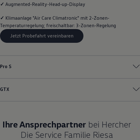
✓
Augmented-Reality-Head-up-Display
Magazin
Lifestyle
Transport
✓
Klimaanlage "Air Care Climatronic" mit 2-Zonen-
Familie
Temperaturregelung; freischaltbar: 3-Zonen-Regelung
Elektromobilität
Volkswagen R
Jetzt Probefahrt vereinbaren
Pannen- und Unfallhilfe
Volkswagen Kundenbetreuung
Pro S
GTX
Ihre Ansprechpartner
bei Hercher
Die Service Familie Riesa