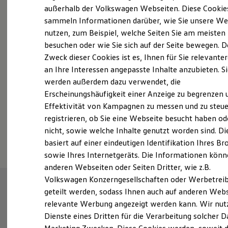
Elektrofahrzeugkonzepte
außerhalb der Volkswagen Webseiten. Diese Cookie
Probefahrt vereinbaren
ID. EVERY1
sammeln Informationen darüber, wie Sie unsere We
Reichweite
nutzen, zum Beispiel, welche Seiten Sie am meisten
Reichweite der ID. Modelle
Reichweite im Winter
besuchen oder wie Sie sich auf der Seite bewegen. D
Rekuperation
Zweck dieser Cookies ist es, Ihnen für Sie relevante
Laden
an Ihre Interessen angepasste Inhalte anzubieten. S
Fahrzeugangebot anfordern
Laden unterwegs
Laden Zuhause
werden außerdem dazu verwendet, die
Ladestationen finden
Erscheinungshäufigkeit einer Anzeige zu begrenzen 
Ladezeitensimulator
Effektivität von Kampagnen zu messen und zu steue
Batterie
Sicherheit
registrieren, ob Sie eine Webseite besucht haben od
Garantie und Lebensdauer
Serviceanfrage stellen
nicht, sowie welche Inhalte genutzt worden sind. Di
Nachhaltigkeit
basiert auf einer eindeutigen Identifikation Ihres B
Technologie
Kosten und Kauf
sowie Ihres Internetgeräts. Die Informationen kön
Verbrauchskosten
anderen Webseiten oder Seiten Dritter, wie z.B.
Kaufoptionen
Volkswagen Konzerngesellschaften oder Werbetrei
E-Auto-Förderung
Software und Konnektivität
geteilt werden, sodass Ihnen auch auf anderen Web
Die ID. Software 6
relevante Werbung angezeigt werden kann. Wir nut
ID. Software Versionen und Updates
Dienste eines Dritten für die Verarbeitung solcher D
Digitale Extras
Schnittstellen zu Ihrem ID.