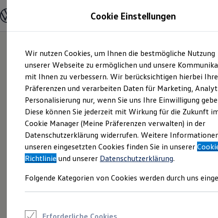
Modelle und Konfigurator
Cookie Einstellungen
Konfigurator
Modelle vergleichen
Konfiguration laden
Zum
Zum
Autosuche
Wir nutzen Cookies, um Ihnen die bestmögliche Nutzung
Hauptinhalt
Footer
Elektroautos
springen
springen
unserer Webseite zu ermöglichen und unsere Kommunika
ENERGY Sondermodelle
Nutzfahrzeuge
mit Ihnen zu verbessern. Wir berücksichtigen hierbei Ihr
SUV und CUV
Präferenzen und verarbeiten Daten für Marketing, Analyt
Familienautos
Personalisierung nur, wenn Sie uns Ihre Einwilligung gebe
Kombis
Kompaktwagen
Diese können Sie jederzeit mit Wirkung für die Zukunft i
Sportwagen
Cookie Manager (Meine Präferenzen verwalten) in der
Schnell verfügbare Fahrzeuge
Angebote und Produkte
Datenschutzerklärung widerrufen. Weitere Informatione
Aktuelle Angebote
unseren eingesetzten Cookies finden Sie in unserer
Cooki
E-Auto-Förderung
Richtlinie
und unserer
Datenschutzerklärung
.
Volkswagen Marktplatz
Die ENERGY Sondermodelle
Folgende Kategorien von Cookies werden durch uns einge
Junge Gebrauchtwagen und Gebrauchtwagen
Volkswagen Zertifizierte Gebrauchtwagen
Elektromobilität bei Gebrauchtwagen
Zubehör- und Serviceangebote
Saisonangebote
Erforderliche Cookies