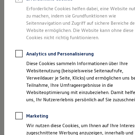
Reifenpakete
Leasing
Erforderliche Cookies helfen dabei, eine Website nu
Leasing-Angebote
zu machen, indem sie Grundfunktionen wie
Größer. Entspannter.
Gebrauchtwagen Leasing
Seitennavigation und Zugriff auf sichere Bereiche de
Junge Gebrauchtwagen-Leasing
Elektroauto Leasing
Website ermöglichen. Die Website kann ohne diese
Reichweiter.
Der ID.7.
Kleinwagen-Leasing
Cookies nicht richtig funktionieren.
Leasing ohne Anzahlung
Finanzierung
Autokredit mit Schlussrate
Analytics und Personalisierung
Versicherungen und Garantien
Kfz-Versicherung
Diese Cookies sammeln Informationen über Ihre
Restschuldversicherungen
Websitenutzung (beispielsweise Seitenaufrufe,
Garantien
Verweildauer je Seite, Klicks) und ermöglichen uns b
Wartungsverträge
Geschäftskunden
Teilnahme, Ihre Umfrageergebnisse in die
Professional Class bei Volkswagen
Websiteoptimierung mit einzubeziehen. Damit helfe
Großkunden
uns, Ihr Nutzererlebnis persönlich auf Sie zuzuschne
Behörden
(
Impressum & Rechtliches
)
Direktkunden
Sonderfahrzeuge
Marketing
Anpfiff zum Gewinn
Elektromobilität
Wir nutzen diese Cookies, um Ihnen auf Ihre Intere
Elektroautos
zugeschnittene Werbung anzuzeigen, innerhalb und
ID. Tutorials