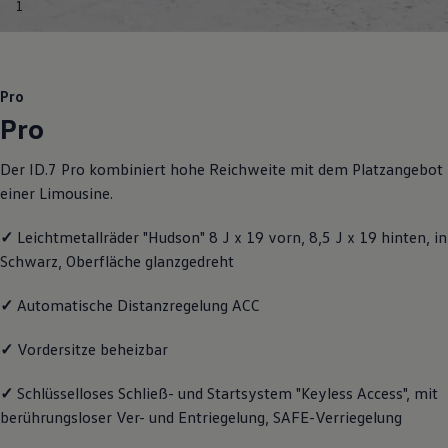
1
Motorenöl und Flüssigkeiten
Räder und Reifen
Pannen- und Unfallhilfe
Economy Service
Volkswagen Teile
Pro
Zubehör
Pro
Modellspezifisches Zubehör
Schutz und Pflege
Transport
Der ID.7 Pro kombiniert hohe Reichweite mit dem Platzangebot
Entertainment und Elektronik
einer Limousine.
Individualisieren
Wallbox und Ladekabel
Digitale Extras
✓
Leichtmetallräder "Hudson" 8 J x 19 vorn, 8,5 J x 19 hinten, in
Dienste für Ihr Modell finden
Schwarz, Oberfläche glanzgedreht
Volkswagen Apps, Login und Shop
Handy und Fahrzeug verbinden
Updates für Software, Karten und Radio
✓
Automatische Distanzregelung ACC
Über Ihr Auto
Vorgängermodelle
✓
Vordersitze beheizbar
Kundeninformationen
Volkswagen Kundenbetreuung
✓
Schlüsselloses Schließ- und Startsystem "Keyless Access", mit
Warn- und Kontrollleuchten
Assistenzsysteme
berührungsloser Ver- und Entriegelung, SAFE-Verriegelung
Digitale Betriebsanleitung
Live Beratung