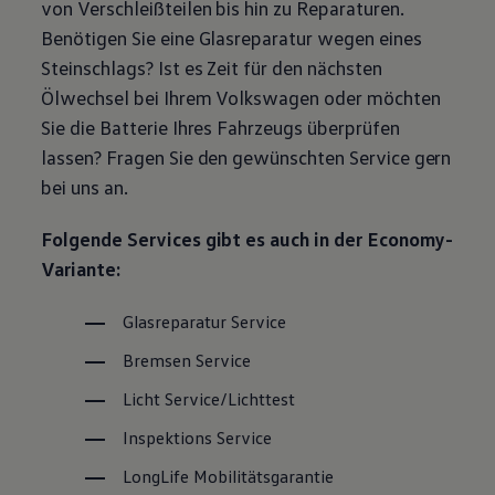
von Verschleißteilen bis hin zu Reparaturen.
Magazin
Benötigen Sie eine Glasreparatur wegen eines
Lifestyle
Transport
Steinschlags? Ist es Zeit für den nächsten
Familie
Ölwechsel bei Ihrem
Volkswagen
oder möchten
Elektromobilität
Volkswagen R
Sie die Batterie Ihres Fahrzeugs überprüfen
Pannen- und Unfallhilfe
lassen? Fragen Sie den gewünschten
Service
gern
Volkswagen Kundenbetreuung
bei uns an.
Folgende Services gibt es auch in der Economy-
Variante:
Glasreparatur
Service
Bremsen
Service
Licht
Service
/Lichttest
Inspektions
Service
LongLife
Mobilitätsgarantie