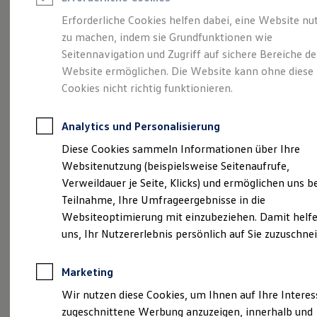
Reifenpakete
Leasing
Erforderliche Cookies helfen dabei, eine Website nu
Leasing-Angebote
zu machen, indem sie Grundfunktionen wie
Volkswagen Economy
Gebrauchtwagen Leasing
Seitennavigation und Zugriff auf sichere Bereiche de
Junge Gebrauchtwagen-Leasing
Elektroauto Leasing
Website ermöglichen. Die Website kann ohne diese
Service
Rabattaktion
Kleinwagen-Leasing
Cookies nicht richtig funktionieren.
Leasing ohne Anzahlung
Finanzierung
Autokredit mit Schlussrate
Analytics und Personalisierung
Versicherungen und Garantien
Kfz-Versicherung
Diese Cookies sammeln Informationen über Ihre
Restschuldversicherungen
Websitenutzung (beispielsweise Seitenaufrufe,
Garantien
Verweildauer je Seite, Klicks) und ermöglichen uns b
Wartungsverträge
Geschäftskunden
Teilnahme, Ihre Umfrageergebnisse in die
Professional Class bei Volkswagen
Websiteoptimierung mit einzubeziehen. Damit helfe
Großkunden
uns, Ihr Nutzererlebnis persönlich auf Sie zuzuschne
Behörden
Direktkunden
Sonderfahrzeuge
Marketing
Anpfiff zum Gewinn
Elektromobilität
Wir nutzen diese Cookies, um Ihnen auf Ihre Intere
Elektroautos
zugeschnittene Werbung anzuzeigen, innerhalb und
ID. Tutorials