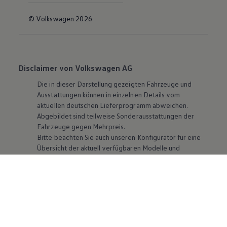
© Volkswagen 2026
Disclaimer von Volkswagen AG
Die in dieser Darstellung gezeigten Fahrzeuge und
Ausstattungen können in einzelnen Details vom
aktuellen deutschen Lieferprogramm abweichen.
Abgebildet sind teilweise Sonderausstattungen der
Fahrzeuge gegen Mehrpreis.
Bitte beachten Sie auch unseren Konfigurator für eine
Übersicht der aktuell verfügbaren Modelle und
Ausstattungen.
Die angegebenen Verbrauchs- und Emissionswerte
beziehen sich nicht auf ein einzelnes Fahrzeug und sind
nicht Bestandteil des Angebots, sondern dienen allein
Vergleichszwecken zwischen den verschiedenen
Fahrzeugtypen. Zusatzausstattungen und
Zubehör