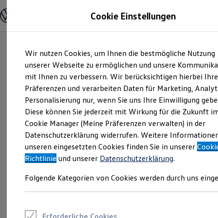
Modelle und Konfigurator
Cookie Einstellungen
Konfigurator
Modelle vergleichen
Konfiguration laden
Zum
Zum
Autosuche
Wir nutzen Cookies, um Ihnen die bestmögliche Nutzung
Hauptinhalt
Footer
Elektroautos
springen
springen
unserer Webseite zu ermöglichen und unsere Kommunika
ENERGY Sondermodelle
Nutzfahrzeuge
mit Ihnen zu verbessern. Wir berücksichtigen hierbei Ihr
SUV und CUV
Präferenzen und verarbeiten Daten für Marketing, Analyt
Familienautos
Personalisierung nur, wenn Sie uns Ihre Einwilligung gebe
Kombis
Kompaktwagen
Diese können Sie jederzeit mit Wirkung für die Zukunft i
Sportwagen
Cookie Manager (Meine Präferenzen verwalten) in der
Schnell verfügbare Fahrzeuge
Angebote und Produkte
Datenschutzerklärung widerrufen. Weitere Informatione
Aktuelle Angebote
unseren eingesetzten Cookies finden Sie in unserer
Cooki
E-Auto-Förderung
Richtlinie
und unserer
Datenschutzerklärung
.
Volkswagen Marktplatz
Die ENERGY Sondermodelle
Folgende Kategorien von Cookies werden durch uns einge
Junge Gebrauchtwagen und Gebrauchtwagen
Volkswagen Zertifizierte Gebrauchtwagen
Elektromobilität bei Gebrauchtwagen
Zubehör- und Serviceangebote
Saisonangebote
Erforderliche Cookies