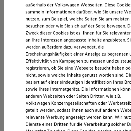
Elektrofahrzeugkonzepte
außerhalb der Volkswagen Webseiten. Diese Cookie
(
Impressum & Rechtliches
)
ID. EVERY1
sammeln Informationen darüber, wie Sie unsere We
Reichweite
nutzen, zum Beispiel, welche Seiten Sie am meisten
Reichweite der ID. Modelle
Was ist der Economy Service
Reichweite im Winter
besuchen oder wie Sie sich auf der Seite bewegen. D
und wer kann ihn nutzen?
Rekuperation
Zweck dieser Cookies ist es, Ihnen für Sie relevante
Laden
an Ihre Interessen angepasste Inhalte anzubieten. S
Laden unterwegs
Laden Zuhause
Ältere Volkswagen haben einen anderen
werden außerdem dazu verwendet, die
Ladestationen finden
Servicebedarf als neue Fahrzeuge. Der Economy
Erscheinungshäufigkeit einer Anzeige zu begrenzen 
Ladezeitensimulator
Service ist speziell für Volkswagen Modelle
Effektivität von Kampagnen zu messen und zu steue
Batterie
Sicherheit
entwickelt worden, die älter als vier Jahre sind. Er
registrieren, ob Sie eine Webseite besucht haben od
Garantie und Lebensdauer
bietet Ihnen ein vielfältiges Leistungsspektrum mit
nicht, sowie welche Inhalte genutzt worden sind. Di
Nachhaltigkeit
zeitwertgerechtem Service und hoher
basiert auf einer eindeutigen Identifikation Ihres B
Technologie
Kosten und Kauf
Ersatzteilqualität. Die Leistungen sind durch
sowie Ihres Internetgeräts. Die Informationen kön
Verbrauchskosten
Fachwissen, Volkswagen Teile und langjährige
anderen Webseiten oder Seiten Dritter, wie z.B.
Kaufoptionen
Erfahrung genau auf Ihr Fahrzeug abgestimmt und
Volkswagen Konzerngesellschaften oder Werbetrei
E-Auto-Förderung
Software und Konnektivität
decken nahezu alle Services ab. Die Preise sind
geteilt werden, sodass Ihnen auch auf anderen Web
Die ID. Software 6
speziell auf das Alter Ihres Fahrzeugs ausgelegt. Bei
relevante Werbung angezeigt werden kann. Wir nut
ID. Software Versionen und Updates
der Durchführung der im Serviceplan
Dienste eines Dritten für die Verarbeitung solcher D
Digitale Extras
Schnittstellen zu Ihrem ID.
vorgeschriebenen Leistungen wird auch die LongLife