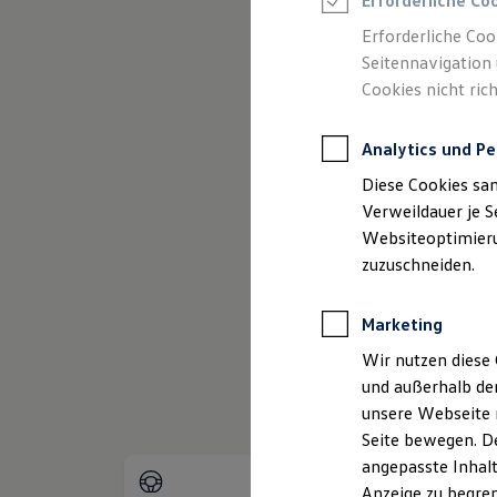
Erforderliche Co
Reifenpakete
Leasing
Erforderliche Coo
Leasing-Angebote
Seitennavigation 
Gebrauchtwagen Leasing
Cookies nicht rich
Junge Gebrauchtwagen-Leasing
Elektroauto Leasing
Kleinwagen-Leasing
Analytics und Pe
Leasing ohne Anzahlung
(
Impressum & Rechtliches
)
Finanzierung
Diese Cookies sa
Autokredit mit Schlussrate
Versicherungen und Garantien
Verweildauer je S
Kfz-Versicherung
Websiteoptimierun
Restschuldversicherungen
zuzuschneiden.
Garantien
Wartungsverträge
Geschäftskunden
Marketing
Professional Class bei Volkswagen
Großkunden
Wir nutzen diese 
Behörden
und außerhalb de
Direktkunden
Sonderfahrzeuge
unsere Webseite n
Anpfiff zum Gewinn
Seite bewegen. De
Elektromobilität
angepasste Inhalt
Elektroautos
ID. Tutorials
Anzeige zu begren