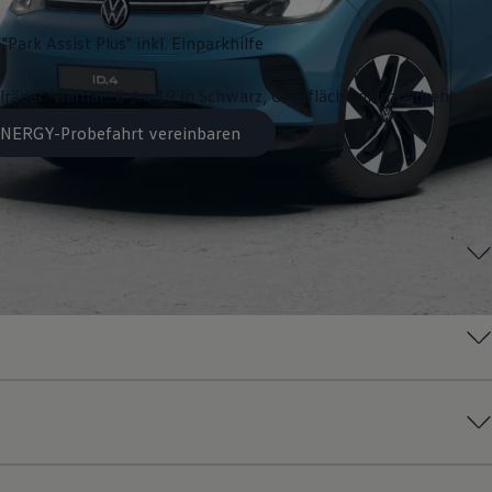
"Park Assist Plus" inkl. Einparkhilfe
lräder "Hamar" 8 J x 19 in Schwarz, Oberfläche glanzgedreht
 ENERGY-Probefahrt vereinbaren