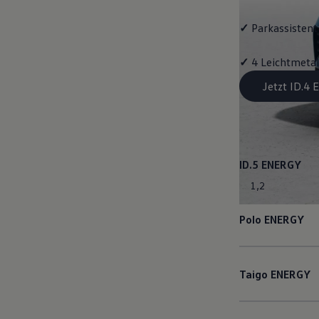
✓
Parkassistent 
✓
4 Leichtmetal
Jetzt ID.4
ID.5
ENERGY
1
,
2
Polo
ENERGY
Taigo
ENERGY