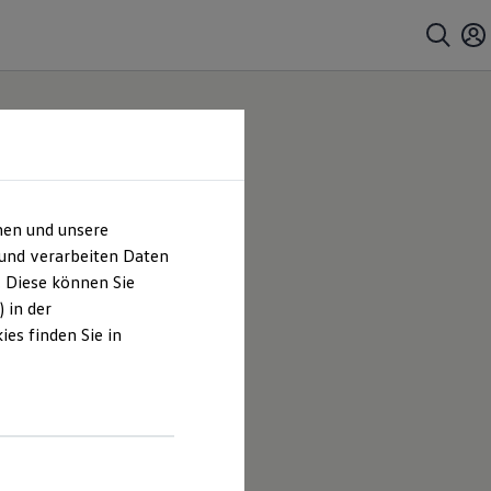
hen und unsere
 und verarbeiten Daten
. Diese können Sie
 in der
es finden Sie in