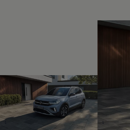
Magazin
Lifestyle
Transport
Familie
Elektromobilität
Volkswagen R
Pannen- und Unfallhilfe
Volkswagen Kundenbetreuung
1
1