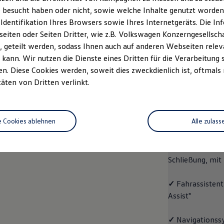
 besucht haben oder nicht, sowie welche Inhalte genutzt worden s
rzeugangebot
Servicetermin buchen
rdern
 Identifikation Ihres Browsers sowie Ihres Internetgeräts. Die 
iten oder Seiten Dritter, wie z.B. Volkswagen Konzerngesellsch
 geteilt werden, sodass Ihnen auch auf anderen Webseiten rel
kann. Wir nutzen die Dienste eines Dritten für die Verarbeitung 
. Diese Cookies werden, soweit dies zweckdienlich ist, oftmals
ID.4
ENERGY
täten von Dritten verlinkt.
Aussta
e Cookies ablehnen
Alle zulass
✓
Multifunktion
✓
"Easy Open & 
Schließung, mit
✓
Fahrassistent
Assist"
✓
Navigationss