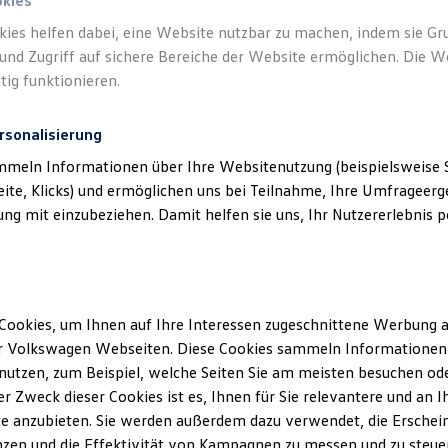
okies
kies helfen dabei, eine Website nutzbar zu machen, indem sie G
und Zugriff auf sichere Bereiche der Website ermöglichen. Die W
tig funktionieren.
rsonalisierung
mmeln Informationen über Ihre Websitenutzung (beispielsweise S
eite, Klicks) und ermöglichen uns bei Teilnahme, Ihre Umfrageerge
g mit einzubeziehen. Damit helfen sie uns, Ihr Nutzererlebnis pe
Cookies, um Ihnen auf Ihre Interessen zugeschnittene Werbung a
r Volkswagen Webseiten. Diese Cookies sammeln Informationen 
utzen, zum Beispiel, welche Seiten Sie am meisten besuchen oder
r Zweck dieser Cookies ist es, Ihnen für Sie relevantere und an I
e anzubieten. Sie werden außerdem dazu verwendet, die Erschein
zen und die Effektivität von Kampagnen zu messen und zu steuern