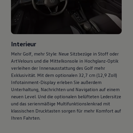
Magazin
Lifestyle
Transport
Familie
Elektromobilität
Volkswagen R
Pannen- und Unfallhilfe
Volkswagen Kundenbetreuung
Interieur
Mehr
Golf
, mehr Style: Neue Sitzbezüge in Stoff oder
ArtVelours und die Mittelkonsole in Hochglanz-Optik
verleihen der Innenausstattung des
Golf
mehr
Exklusivität. Mit dem optionalen 32,7 cm (12,9 Zoll)
Infotainment-Display erleben Sie außerdem
Unterhaltung, Nachrichten und Navigation auf einem
neuen Level. Und die optionalen belüfteten Ledersitze
und das serienmäßige Multifunktionslenkrad mit
klassischen Drucktasten sorgen für mehr Komfort auf
Ihren Fahrten.