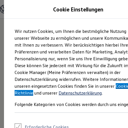
Modelle und Konfigurator
Cookie Einstellungen
Konfigurator
Modelle vergleichen
Konfiguration laden
Zum
Zum
Autosuche
Wir nutzen Cookies, um Ihnen die bestmögliche Nutzung
Hauptinhalt
Footer
Elektroautos
springen
springen
unserer Webseite zu ermöglichen und unsere Kommunika
ENERGY Sondermodelle
Nutzfahrzeuge
mit Ihnen zu verbessern. Wir berücksichtigen hierbei Ihr
SUV und CUV
Präferenzen und verarbeiten Daten für Marketing, Analyt
Familienautos
Personalisierung nur, wenn Sie uns Ihre Einwilligung gebe
Kombis
Kompaktwagen
Diese können Sie jederzeit mit Wirkung für die Zukunft i
Sportwagen
Cookie Manager (Meine Präferenzen verwalten) in der
Schnell verfügbare Fahrzeuge
Angebote und Produkte
Datenschutzerklärung widerrufen. Weitere Informatione
Aktuelle Angebote
unseren eingesetzten Cookies finden Sie in unserer
Cooki
E-Auto-Förderung
Richtlinie
und unserer
Datenschutzerklärung
.
Volkswagen Marktplatz
Die ENERGY Sondermodelle
Folgende Kategorien von Cookies werden durch uns einge
Junge Gebrauchtwagen und Gebrauchtwagen
Volkswagen Zertifizierte Gebrauchtwagen
Elektromobilität bei Gebrauchtwagen
Zubehör- und Serviceangebote
Saisonangebote
Erforderliche Cookies