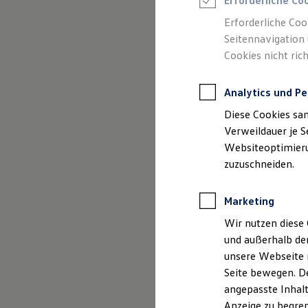
Erforderliche Co
Reifenpakete
Leasing
Erforderliche Coo
Leasing-Angebote
Seitennavigation 
Gebrauchtwagen Leasing
Cookies nicht rich
Junge Gebrauchtwagen-Leasing
Elektroauto Leasing
Kleinwagen-Leasing
Analytics und Pe
Leasing ohne Anzahlung
Finanzierung
Diese Cookies sa
Autokredit mit Schlussrate
Versicherungen und Garantien
Verweildauer je S
Kfz-Versicherung
Websiteoptimierun
Restschuldversicherungen
zuzuschneiden.
Garantien
Wartungsverträge
Geschäftskunden
Marketing
Professional Class bei Volkswagen
Großkunden
Wir nutzen diese 
Behörden
und außerhalb de
Direktkunden
Der Polo
Sonderfahrzeuge
unsere Webseite n
Anpfiff zum Gewinn
Seite bewegen. De
Elektromobilität
Kompakt, wendig und vol
angepasste Inhalt
Elektroautos
ID. Tutorials
Anzeige zu begren