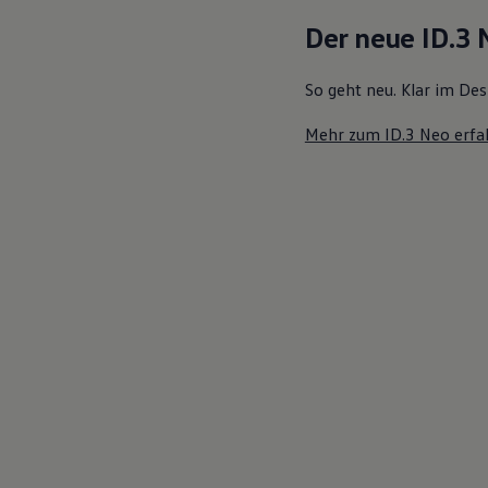
Motorenöl und Flüssigkeiten
Der neue ID.3
Räder und Reifen
Pannen- und Unfallhilfe
Economy Service
So geht neu. Klar im Des
Volkswagen Teile
Zubehör
Mehr zum ID.3 Neo erfa
Modellspezifisches Zubehör
Schutz und Pflege
Transport
Entertainment und Elektronik
Individualisieren
Wallbox und Ladekabel
Digitale Extras
Dienste für Ihr Modell finden
Volkswagen Apps, Login und Shop
Handy und Fahrzeug verbinden
Updates für Software, Karten und Radio
Über Ihr Auto
Vorgängermodelle
Kundeninformationen
Volkswagen Kundenbetreuung
Warn- und Kontrollleuchten
Assistenzsysteme
Digitale Betriebsanleitung
Live Beratung