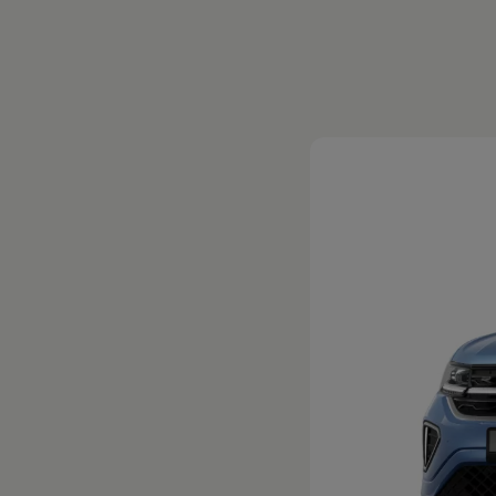
Magazin
Lifestyle
Transport
Familie
Elektromobilität
Volkswagen R
Pannen- und Unfallhilfe
Volkswagen Kundenbetreuung