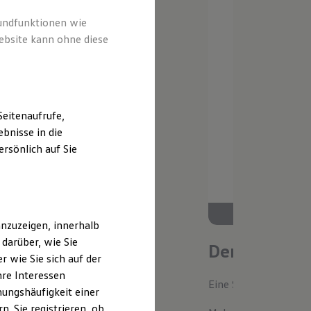
rundfunktionen wie
ebsite kann ohne diese
eitenaufrufe,
bnisse in die
rsönlich auf Sie
nzuzeigen, innerhalb
darüber, wie Sie
Der neue ID.
 wie Sie sich auf der
hre Interessen
Eine Spur Extra. Der n
ungshäufigkeit einer
. Sie registrieren, ob