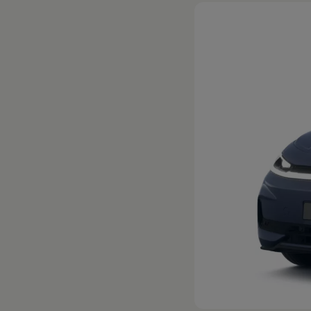
Hybridautos
Marke und Erlebnis
Volkswagen R und R Experience
R-Modelle
R Experience
Driving Experience
Volkswagen entdecken
Werkbesichtigung
Factory visit
Lifestyle Shop
T-Roc Kollektion
Golf Kollektion
ID. Kollektion
Volkswagen Kollektion
R-Kollektion
GTI Kollektion
Fußball Drop
we drive football
#wedriveproud
Besitzer und Service
myVolkswagen
Software Updates
Service und Ersatzteile
Inspektion und HU/AU
Reparaturen und Checks