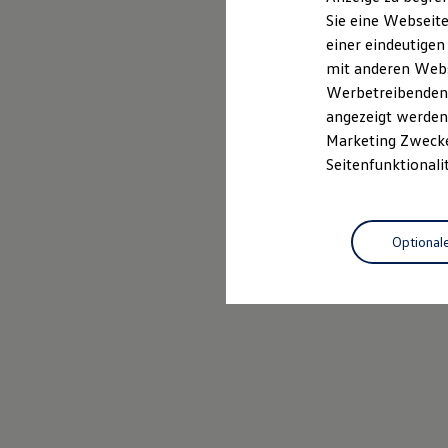
Mehr zum Polo erfahren
Elektrofahrzeugkonzepte
Sie eine Webseite
ID. EVERY1
einer eindeutigen
Reichweite
Reichweite der ID. Modelle
mit anderen Webse
Reichweite im Winter
Werbetreibenden,
Rekuperation
angezeigt werden 
Laden
Laden unterwegs
Marketing Zwecken
Laden Zuhause
Seitenfunktionali
Ladestationen finden
Ladezeitensimulator
Batterie
Sicherheit
Optional
Garantie und Lebensdauer
Nachhaltigkeit
Technologie
Kosten und Kauf
Verbrauchskosten
Kaufoptionen
E-Auto-Förderung
Software und Konnektivität
Die ID. Software 6
ID. Software Versionen und Updates
Digitale Extras
Schnittstellen zu Ihrem ID.