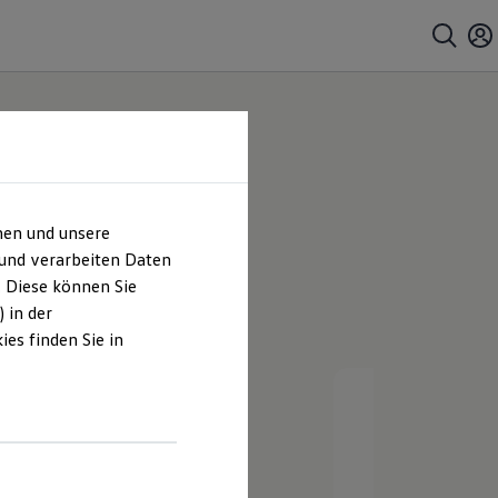
hen und unsere
 und verarbeiten Daten
. Diese können Sie
 in der
es finden Sie in