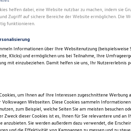
okies
kies helfen dabei, eine Website nutzbar zu machen, indem sie G
und Zugriff auf sichere Bereiche der Website ermöglichen. Die W
tig funktionieren.
rsonalisierung
mmeln Informationen über Ihre Websitenutzung (beispielsweise S
eite, Klicks) und ermöglichen uns bei Teilnahme, Ihre Umfrageerge
g mit einzubeziehen. Damit helfen sie uns, Ihr Nutzererlebnis pe
Cookies, um Ihnen auf Ihre Interessen zugeschnittene Werbung a
r Volkswagen Webseiten. Diese Cookies sammeln Informationen 
utzen, zum Beispiel, welche Seiten Sie am meisten besuchen oder
r Zweck dieser Cookies ist es, Ihnen für Sie relevantere und an I
ler Möglichkeiten. Entdecken Sie den Polo.
e anzubieten. Sie werden außerdem dazu verwendet, die Erschein
zen und die Effektivität von Kampagnen zu messen und zu steuern