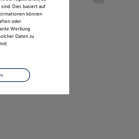
Mehr zum ID. Polo er
ind. Dies basiert auf
Informationen können
aften oder
evante Werbung
solcher Daten zu
 mit
en