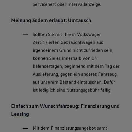
Serviceheft oder Intervallanzeige.
Magazin
Lifestyle
Transport
Meinung ändern erlaubt: Umtausch
Familie
Elektromobilität
Volkswagen R
Sollten Sie mit Ihrem
Volkswagen
Pannen- und Unfallhilfe
Zertifizierten
Gebrauchtwagen
aus
Volkswagen Kundenbetreuung
irgendeinem Grund nicht zufrieden sein,
können Sie es innerhalb von 14
Kalendertagen, beginnend mit dem Tag der
Auslieferung, gegen ein anderes Fahrzeug
aus unserem Bestand eintauschen. Dafür
ist lediglich eine Nutzungsgebühr fällig.
Einfach zum Wunschfahrzeug: Finanzierung und
Leasing
Mit dem Finanzierungsangebot samt