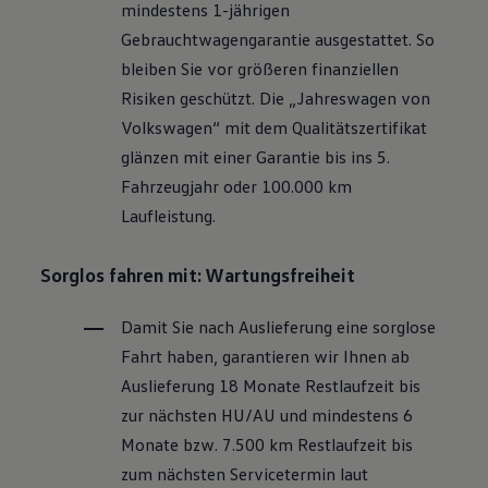
mindestens 1-jährigen
Motorenöl und Flüssigkeiten
Räder und Reifen
Gebrauchtwagengarantie ausgestattet. So
Pannen- und Unfallhilfe
bleiben Sie vor größeren finanziellen
Economy Service
Volkswagen Teile
Risiken geschützt. Die „Jahreswagen von
Zubehör
Volkswagen
“ mit dem Qualitätszertifikat
Modellspezifisches Zubehör
Schutz und Pflege
glänzen mit einer Garantie bis ins 5.
Transport
Fahrzeugjahr oder 100.000 km
Entertainment und Elektronik
Individualisieren
Laufleistung.
Wallbox und Ladekabel
Digitale Extras
Dienste für Ihr Modell finden
Sorglos fahren mit: Wartungsfreiheit
Volkswagen Apps, Login und Shop
Handy und Fahrzeug verbinden
Damit Sie nach Auslieferung eine sorglose
Updates für Software, Karten und Radio
Über Ihr Auto
Fahrt haben, garantieren wir Ihnen ab
Vorgängermodelle
Auslieferung 18 Monate Restlaufzeit bis
Kundeninformationen
Volkswagen Kundenbetreuung
zur nächsten
HU/AU
und mindestens 6
Warn- und Kontrollleuchten
Monate bzw. 7.500 km Restlaufzeit bis
Assistenzsysteme
Digitale Betriebsanleitung
zum nächsten Servicetermin laut
Live Beratung