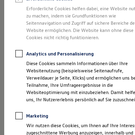
Reifenpakete
Leasing
Erforderliche Cookies helfen dabei, eine Website nu
Leasing-Angebote
zu machen, indem sie Grundfunktionen wie
Gepflegt, geprüft und
Gebrauchtwagen Leasing
Seitennavigation und Zugriff auf sichere Bereiche de
Junge Gebrauchtwagen-Leasing
Elektroauto Leasing
Website ermöglichen. Die Website kann ohne diese
für gut befunden.
Kleinwagen-Leasing
Cookies nicht richtig funktionieren.
Leasing ohne Anzahlung
Volkswagen
Finanzierung
Autokredit mit Schlussrate
Analytics und Personalisierung
Versicherungen und Garantien
Zertifizierte
Kfz-Versicherung
Diese Cookies sammeln Informationen über Ihre
Restschuldversicherungen
Websitenutzung (beispielsweise Seitenaufrufe,
Garantien
Gebrauchtwagen.
Verweildauer je Seite, Klicks) und ermöglichen uns b
Wartungsverträge
Geschäftskunden
Teilnahme, Ihre Umfrageergebnisse in die
Professional Class bei Volkswagen
Websiteoptimierung mit einzubeziehen. Damit helfe
Großkunden
uns, Ihr Nutzererlebnis persönlich auf Sie zuzuschne
Behörden
Direktkunden
Sonderfahrzeuge
Marketing
Anpfiff zum Gewinn
Elektromobilität
Wir nutzen diese Cookies, um Ihnen auf Ihre Intere
Elektroautos
zugeschnittene Werbung anzuzeigen, innerhalb und
ID. Tutorials