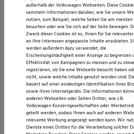
Elektrofahrzeugkonzepte
außerhalb der Volkswagen Webseiten. Diese Cookie
ID. EVERY1
sammeln Informationen darüber, wie Sie unsere We
Reichweite
(
Impressum & Rechtliches
)
nutzen, zum Beispiel, welche Seiten Sie am meisten
Reichweite der ID. Modelle
Reichweite im Winter
besuchen oder wie Sie sich auf der Seite bewegen. D
Rekuperation
Zweck dieser Cookies ist es, Ihnen für Sie relevante
Laden
an Ihre Interessen angepasste Inhalte anzubieten. S
Laden unterwegs
Laden Zuhause
werden außerdem dazu verwendet, die
Ladestationen finden
Ganz selbstverständlich.
Das
Erscheinungshäufigkeit einer Anzeige zu begrenzen 
Ladezeitensimulator
Effektivität von Kampagnen zu messen und zu steue
Batterie
Gebrauchtwagen
-
Sicherheit
registrieren, ob Sie eine Webseite besucht haben od
Leistungsversprechen.
Garantie und Lebensdauer
nicht, sowie welche Inhalte genutzt worden sind. Di
Nachhaltigkeit
basiert auf einer eindeutigen Identifikation Ihres B
Technologie
Kosten und Kauf
Rundum sicher: der 360°
Gebrauchtwagen
-
sowie Ihres Internetgeräts. Die Informationen kön
Verbrauchskosten
Check
anderen Webseiten oder Seiten Dritter, wie z.B.
Kaufoptionen
Volkswagen Konzerngesellschaften oder Werbetrei
E-Auto-Förderung
Software und Konnektivität
geteilt werden, sodass Ihnen auch auf anderen Web
Bevor ein
Volkswagen
Zertifizierter
Die ID. Software 6
relevante Werbung angezeigt werden kann. Wir nut
Gebrauchtwagen
an unsere Kunden
ID. Software Versionen und Updates
Dienste eines Dritten für die Verarbeitung solcher D
Digitale Extras
übergeben wird, prüfen wir den Zustand
Schnittstellen zu Ihrem ID.