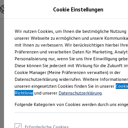
Modelle und Konfigurator
Cookie Einstellungen
Konfigurator
Modelle vergleichen
Konfiguration laden
Zum
Zum
Autosuche
Wir nutzen Cookies, um Ihnen die bestmögliche Nutzung
Hauptinhalt
Footer
Elektroautos
springen
springen
unserer Webseite zu ermöglichen und unsere Kommunika
ENERGY Sondermodelle
Nutzfahrzeuge
mit Ihnen zu verbessern. Wir berücksichtigen hierbei Ihr
SUV und CUV
Präferenzen und verarbeiten Daten für Marketing, Analyt
Familienautos
Personalisierung nur, wenn Sie uns Ihre Einwilligung gebe
Kombis
Kompaktwagen
Diese können Sie jederzeit mit Wirkung für die Zukunft i
Sportwagen
Cookie Manager (Meine Präferenzen verwalten) in der
Schnell verfügbare Fahrzeuge
Angebote und Produkte
Datenschutzerklärung widerrufen. Weitere Informatione
Aktuelle Angebote
unseren eingesetzten Cookies finden Sie in unserer
Cooki
E-Auto-Förderung
Richtlinie
und unserer
Datenschutzerklärung
.
Volkswagen Marktplatz
Die ENERGY Sondermodelle
Folgende Kategorien von Cookies werden durch uns einge
Junge Gebrauchtwagen und Gebrauchtwagen
Volkswagen Zertifizierte Gebrauchtwagen
Elektromobilität bei Gebrauchtwagen
Zubehör- und Serviceangebote
Saisonangebote
Erforderliche Cookies