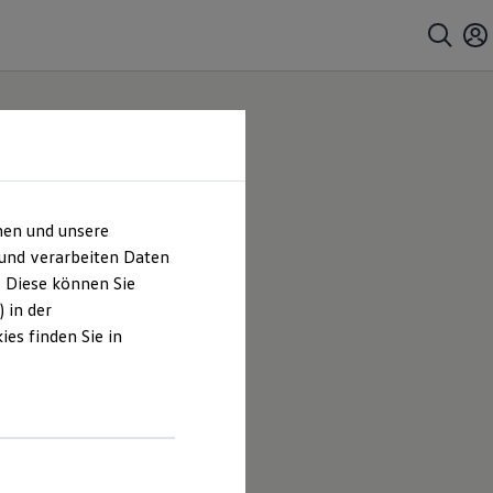
hen und unsere
 und verarbeiten Daten
. Diese können Sie
 in der
es finden Sie in