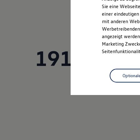
Histor
Elektrofahrzeugkonzepte
Osenst
Sie eine Webseite
ID. EVERY1
einer eindeutigen
Reichweite
Reichweite der ID. Modelle
mit anderen Webse
Reichweite im Winter
Werbetreibenden,
Rekuperation
angezeigt werden 
Laden
Laden unterwegs
Marketing Zwecken
1919
Laden Zuhause
Seitenfunktionali
Ladestationen finden
Ladezeitensimulator
Batterie
Sicherheit
Optional
Garantie und Lebensdauer
Nachhaltigkeit
Technologie
Kosten und Kauf
Verbrauchskosten
Kaufoptionen
E-Auto-Förderung
Software und Konnektivität
Die ID. Software 6
ID. Software Versionen und Updates
Digitale Extras
Schnittstellen zu Ihrem ID.