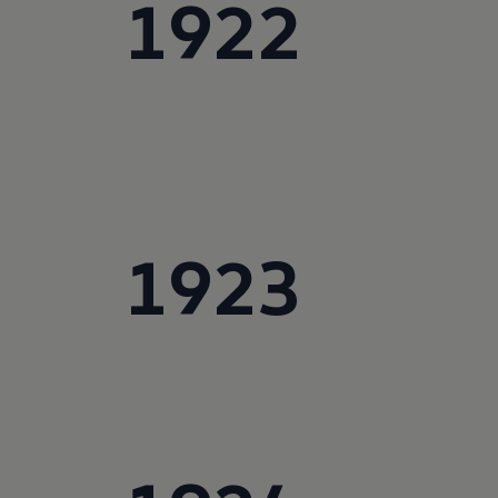
1922
Hybridautos
Marke und Erlebnis
Volkswagen R und R Experience
R-Modelle
R Experience
Driving Experience
Volkswagen entdecken
Werkbesichtigung
Factory visit
Lifestyle Shop
T-Roc Kollektion
Golf Kollektion
1923
ID. Kollektion
Volkswagen Kollektion
R-Kollektion
GTI Kollektion
Fußball Drop
we drive football
#wedriveproud
Besitzer und Service
myVolkswagen
Software Updates
Service und Ersatzteile
Inspektion und HU/AU
Reparaturen und Checks