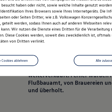
ie Autohaus
ätter
 besucht haben oder nicht, sowie welche Inhalte genutzt worden s
 Identifikation Ihres Browsers sowie Ihres Internetgeräts. Die 
iten oder Seiten Dritter, wie z.B. Volkswagen Konzerngesellsch
 geteilt werden, sodass Ihnen auch auf anderen Webseiten rel
kann. Wir nutzen die Dienste eines Dritten für die Verarbeitung 
. Diese Cookies werden, soweit dies zweckdienlich ist, oftmals
täten von Dritten verlinkt.
Am 1. August 1919 gründete Pet
Maschinenreparaturwerkstätte. D
in der Ludwigstraße in Traunste
e Cookies ablehnen
Alle zulass
Lastwagen aus Militärbeständen
weiterverkauft. Ferner wurden
Flußbauamt, von Brauereien und
und überholt.