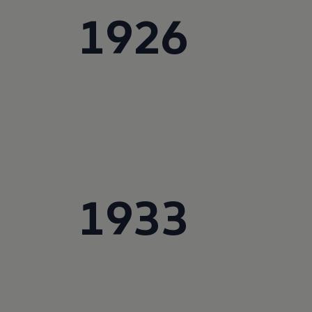
Magazin
1926
Lifestyle
Transport
Familie
Elektromobilität
Volkswagen R
Pannen- und Unfallhilfe
Volkswagen Kundenbetreuung
1933