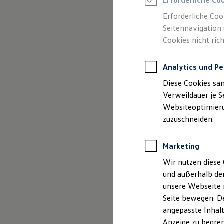
Erforderliche Co
Reifenpakete
Leasing
Erforderliche Coo
Leasing-Angebote
Seitennavigation 
Gebrauchtwagen Leasing
Cookies nicht rich
Junge Gebrauchtwagen-Leasing
Elektroauto Leasing
Kleinwagen-Leasing
Analytics und Pe
Leasing ohne Anzahlung
Finanzierung
Diese Cookies sa
Autokredit mit Schlussrate
Versicherungen und Garantien
Verweildauer je S
Kfz-Versicherung
Websiteoptimierun
Restschuldversicherungen
zuzuschneiden.
Garantien
Wartungsverträge
Geschäftskunden
Marketing
Professional Class bei Volkswagen
Großkunden
Wir nutzen diese 
Behörden
und außerhalb de
Direktkunden
Sonderfahrzeuge
unsere Webseite n
(
Impressum & Rechtliches
)
Anpfiff zum Gewinn
Seite bewegen. De
Elektromobilität
angepasste Inhalt
Elektroautos
ID. Tutorials
Anzeige zu begren