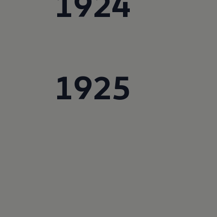
1924
Motorenöl und Flüssigkeiten
Räder und Reifen
Pannen- und Unfallhilfe
Economy Service
Volkswagen Teile
Zubehör
Modellspezifisches Zubehör
Schutz und Pflege
1925
Transport
Entertainment und Elektronik
Individualisieren
Wallbox und Ladekabel
Digitale Extras
Dienste für Ihr Modell finden
Volkswagen Apps, Login und Shop
Handy und Fahrzeug verbinden
Updates für Software, Karten und Radio
Über Ihr Auto
Vorgängermodelle
Kundeninformationen
Volkswagen Kundenbetreuung
Warn- und Kontrollleuchten
Assistenzsysteme
Digitale Betriebsanleitung
Live Beratung