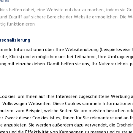
okies
kies helfen dabei, eine Website nutzbar zu machen, indem sie G
und Zugriff auf sichere Bereiche der Website ermöglichen. Die W
tig funktionieren.
rsonalisierung
mmeln Informationen über Ihre Websitenutzung (beispielsweise S
eite, Klicks) und ermöglichen uns bei Teilnahme, Ihre Umfrageerge
g mit einzubeziehen. Damit helfen sie uns, Ihr Nutzererlebnis pe
Cookies, um Ihnen auf Ihre Interessen zugeschnittene Werbung a
r Volkswagen Webseiten. Diese Cookies sammeln Informationen 
utzen, zum Beispiel, welche Seiten Sie am meisten besuchen oder
r Zweck dieser Cookies ist es, Ihnen für Sie relevantere und an I
e anzubieten. Sie werden außerdem dazu verwendet, die Erschein
zen und die Effektivität von Kampagnen zu messen und zu steuern