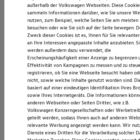
Elektrofahrzeugkonzepte
außerhalb der Volkswagen Webseiten. Diese Cookie
ID. EVERY1
sammeln Informationen darüber, wie Sie unsere We
Reichweite
nutzen, zum Beispiel, welche Seiten Sie am meisten
Reichweite der ID. Modelle
Reichweite im Winter
besuchen oder wie Sie sich auf der Seite bewegen. D
Probefahrt vereinbaren
Rekuperation
Zweck dieser Cookies ist es, Ihnen für Sie relevante
Laden
an Ihre Interessen angepasste Inhalte anzubieten. S
Laden unterwegs
Laden Zuhause
werden außerdem dazu verwendet, die
Ladestationen finden
Erscheinungshäufigkeit einer Anzeige zu begrenzen 
Ladezeitensimulator
Fahrzeugangebot anfordern
Effektivität von Kampagnen zu messen und zu steue
Batterie
Sicherheit
registrieren, ob Sie eine Webseite besucht haben od
Garantie und Lebensdauer
nicht, sowie welche Inhalte genutzt worden sind. Di
Nachhaltigkeit
basiert auf einer eindeutigen Identifikation Ihres B
Technologie
Kosten und Kauf
sowie Ihres Internetgeräts. Die Informationen kön
Servicetermin buchen
Verbrauchskosten
anderen Webseiten oder Seiten Dritter, wie z.B.
Kaufoptionen
Volkswagen Konzerngesellschaften oder Werbetrei
E-Auto-Förderung
Software und Konnektivität
geteilt werden, sodass Ihnen auch auf anderen Web
Die ID. Software 6
relevante Werbung angezeigt werden kann. Wir nut
ID. Software Versionen und Updates
Serviceanfrage stellen
Dienste eines Dritten für die Verarbeitung solcher D
Digitale Extras
Schnittstellen zu Ihrem ID.