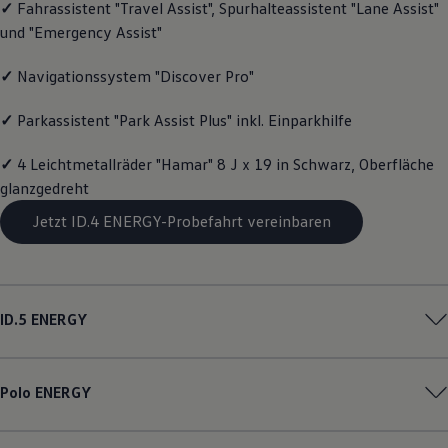
✓
Fahrassistent "Travel Assist", Spurhalteassistent "Lane Assist"
Magazin
und "Emergency Assist"
Lifestyle
Transport
Familie
✓
Navigationssystem "Discover Pro"
Elektromobilität
Volkswagen R
✓
Parkassistent "Park Assist Plus" inkl. Einparkhilfe
Pannen- und Unfallhilfe
Volkswagen Kundenbetreuung
✓
4 Leichtmetallräder "Hamar" 8 J x 19 in Schwarz, Oberfläche
glanzgedreht
Jetzt ID.4 ENERGY-Probefahrt vereinbaren
ID.5
ENERGY
Polo
ENERGY