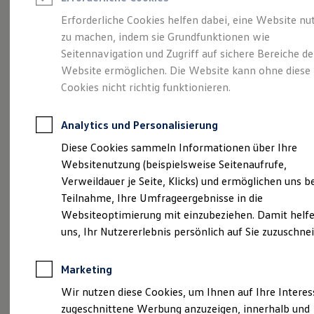
Reifenpakete
Leasing
Erforderliche Cookies helfen dabei, eine Website nu
Leasing-Angebote
zu machen, indem sie Grundfunktionen wie
Die ENERGY
Gebrauchtwagen Leasing
Seitennavigation und Zugriff auf sichere Bereiche de
Junge Gebrauchtwagen-Leasing
Elektroauto Leasing
Website ermöglichen. Die Website kann ohne diese
Sondermodelle
Kleinwagen-Leasing
Cookies nicht richtig funktionieren.
Leasing ohne Anzahlung
Finanzierung
Autokredit mit Schlussrate
Analytics und Personalisierung
Versicherungen und Garantien
Kfz-Versicherung
Diese Cookies sammeln Informationen über Ihre
Restschuldversicherungen
Websitenutzung (beispielsweise Seitenaufrufe,
Garantien
Verweildauer je Seite, Klicks) und ermöglichen uns b
Wartungsverträge
Geschäftskunden
Teilnahme, Ihre Umfrageergebnisse in die
Professional Class bei Volkswagen
Websiteoptimierung mit einzubeziehen. Damit helfe
Großkunden
uns, Ihr Nutzererlebnis persönlich auf Sie zuzuschne
Behörden
Direktkunden
Sonderfahrzeuge
Marketing
Anpfiff zum Gewinn
Elektromobilität
(
Impressum & Rechtliches
)
Wir nutzen diese Cookies, um Ihnen auf Ihre Intere
Elektroautos
zugeschnittene Werbung anzuzeigen, innerhalb und
ID. Tutorials