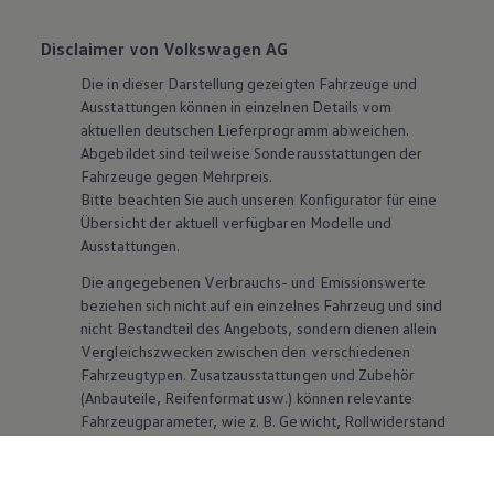
Disclaimer von Volkswagen AG
Die in dieser Darstellung gezeigten Fahrzeuge und
Ausstattungen können in einzelnen Details vom
aktuellen deutschen Lieferprogramm abweichen.
Abgebildet sind teilweise Sonderausstattungen der
Fahrzeuge gegen Mehrpreis.
Bitte beachten Sie auch unseren Konfigurator für eine
Übersicht der aktuell verfügbaren Modelle und
Ausstattungen.
Die angegebenen Verbrauchs- und Emissionswerte
beziehen sich nicht auf ein einzelnes Fahrzeug und sind
nicht Bestandteil des Angebots, sondern dienen allein
Vergleichszwecken zwischen den verschiedenen
Fahrzeugtypen. Zusatzausstattungen und
Zubehör
(Anbauteile, Reifenformat usw.) können relevante
Fahrzeugparameter, wie
z. B.
Gewicht, Rollwiderstand
und Aerodynamik verändern und neben Witterungs-
und Verkehrsbedingungen sowie dem individuellen
Fahrverhalten den Kraftstoffverbrauch, den