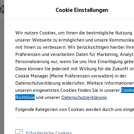
Modelle und Konfigurator
Cookie Einstellungen
Konfigurator
Modelle vergleichen
Konfiguration laden
Zum
Zum
Autosuche
Wir nutzen Cookies, um Ihnen die bestmögliche Nutzung
Hauptinhalt
Footer
Elektroautos
springen
springen
unserer Webseite zu ermöglichen und unsere Kommunika
ENERGY Sondermodelle
Nutzfahrzeuge
mit Ihnen zu verbessern. Wir berücksichtigen hierbei Ihr
SUV und CUV
Präferenzen und verarbeiten Daten für Marketing, Analyt
Familienautos
Personalisierung nur, wenn Sie uns Ihre Einwilligung gebe
Kombis
Kompaktwagen
Diese können Sie jederzeit mit Wirkung für die Zukunft i
Sportwagen
Cookie Manager (Meine Präferenzen verwalten) in der
Schnell verfügbare Fahrzeuge
Angebote und Produkte
Datenschutzerklärung widerrufen. Weitere Informatione
Aktuelle Angebote
unseren eingesetzten Cookies finden Sie in unserer
Cooki
E-Auto-Förderung
Richtlinie
und unserer
Datenschutzerklärung
.
Volkswagen Marktplatz
Die ENERGY Sondermodelle
Folgende Kategorien von Cookies werden durch uns einge
Junge Gebrauchtwagen und Gebrauchtwagen
Volkswagen Zertifizierte Gebrauchtwagen
Elektromobilität bei Gebrauchtwagen
Zubehör- und Serviceangebote
Saisonangebote
Erforderliche Cookies