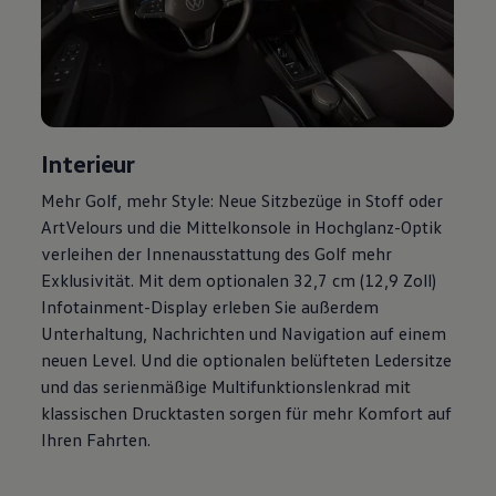
Magazin
Lifestyle
Transport
Familie
Elektromobilität
Volkswagen R
Pannen- und Unfallhilfe
Volkswagen Kundenbetreuung
Interieur
Mehr
Golf
, mehr Style: Neue Sitzbezüge in Stoff oder
ArtVelours und die Mittelkonsole in Hochglanz-Optik
verleihen der Innenausstattung des
Golf
mehr
Exklusivität. Mit dem optionalen 32,7 cm (12,9 Zoll)
Infotainment-Display erleben Sie außerdem
Unterhaltung, Nachrichten und Navigation auf einem
neuen Level. Und die optionalen belüfteten Ledersitze
und das serienmäßige Multifunktionslenkrad mit
klassischen Drucktasten sorgen für mehr Komfort auf
Ihren Fahrten.