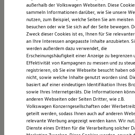
Probefahrt vereinbaren
Elektrofahrzeugkonzepte
außerhalb der Volkswagen Webseiten. Diese Cookie
ID. EVERY1
sammeln Informationen darüber, wie Sie unsere We
Reichweite
nutzen, zum Beispiel, welche Seiten Sie am meisten
Reichweite der ID. Modelle
Reichweite im Winter
besuchen oder wie Sie sich auf der Seite bewegen. D
Rekuperation
Zweck dieser Cookies ist es, Ihnen für Sie relevante
Fahrzeugangebot anfordern
Laden
an Ihre Interessen angepasste Inhalte anzubieten. S
Laden unterwegs
Laden Zuhause
werden außerdem dazu verwendet, die
Ladestationen finden
Erscheinungshäufigkeit einer Anzeige zu begrenzen 
Ladezeitensimulator
Effektivität von Kampagnen zu messen und zu steue
Batterie
Servicetermin buchen
Sicherheit
registrieren, ob Sie eine Webseite besucht haben od
Garantie und Lebensdauer
nicht, sowie welche Inhalte genutzt worden sind. Di
Nachhaltigkeit
basiert auf einer eindeutigen Identifikation Ihres B
Technologie
Kosten und Kauf
sowie Ihres Internetgeräts. Die Informationen kön
Verbrauchskosten
anderen Webseiten oder Seiten Dritter, wie z.B.
Serviceanfrage stellen
Kaufoptionen
Volkswagen Konzerngesellschaften oder Werbetrei
E-Auto-Förderung
Software und Konnektivität
geteilt werden, sodass Ihnen auch auf anderen Web
Die ID. Software 6
relevante Werbung angezeigt werden kann. Wir nut
ID. Software Versionen und Updates
Dienste eines Dritten für die Verarbeitung solcher D
Details des Golf
Digitale Extras
Schnittstellen zu Ihrem ID.