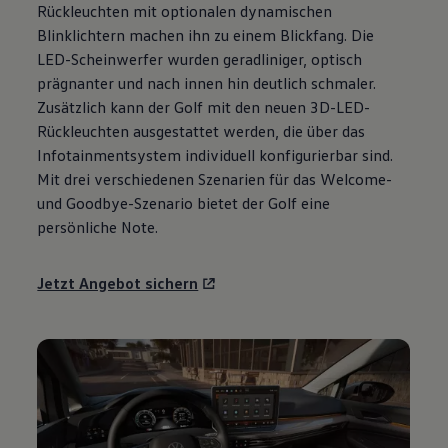
Rückleuchten mit optionalen dynamischen
Motorenöl und Flüssigkeiten
Räder und Reifen
Blinklichtern machen ihn zu einem Blickfang. Die
Pannen- und Unfallhilfe
LED-Scheinwerfer wurden geradliniger, optisch
Economy Service
prägnanter und nach innen hin deutlich schmaler.
Volkswagen Teile
Zubehör
Zusätzlich kann der
Golf
mit den neuen 3D-LED-
Modellspezifisches Zubehör
Rückleuchten ausgestattet werden, die über das
Schutz und Pflege
Infotainmentsystem individuell konfigurierbar sind.
Transport
Entertainment und Elektronik
Mit drei verschiedenen Szenarien für das Welcome-
Individualisieren
und Goodbye-Szenario bietet der
Golf
eine
Wallbox und Ladekabel
persönliche Note.
Digitale Extras
Dienste für Ihr Modell finden
Volkswagen Apps, Login und Shop
Jetzt Angebot sichern
Handy und Fahrzeug verbinden
Updates für Software, Karten und Radio
Über Ihr Auto
Vorgängermodelle
Kundeninformationen
Volkswagen Kundenbetreuung
Warn- und Kontrollleuchten
Assistenzsysteme
Digitale Betriebsanleitung
Live Beratung