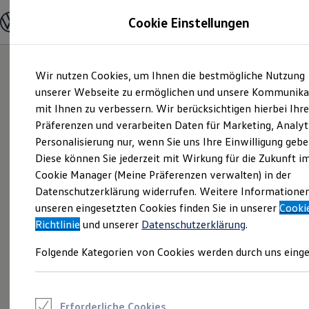
Modelle und Konfigurator
Cookie Einstellungen
Konfigurator
Modelle vergleichen
Konfiguration laden
Zum
Zum
Autosuche
Wir nutzen Cookies, um Ihnen die bestmögliche Nutzung
Hauptinhalt
Footer
Elektroautos
springen
springen
unserer Webseite zu ermöglichen und unsere Kommunika
ENERGY Sondermodelle
Nutzfahrzeuge
mit Ihnen zu verbessern. Wir berücksichtigen hierbei Ihr
SUV und CUV
Präferenzen und verarbeiten Daten für Marketing, Analyt
Familienautos
Personalisierung nur, wenn Sie uns Ihre Einwilligung gebe
Kombis
Kompaktwagen
Diese können Sie jederzeit mit Wirkung für die Zukunft i
Sportwagen
Cookie Manager (Meine Präferenzen verwalten) in der
Schnell verfügbare Fahrzeuge
Angebote und Produkte
Datenschutzerklärung widerrufen. Weitere Informatione
Aktuelle Angebote
unseren eingesetzten Cookies finden Sie in unserer
Cooki
E-Auto-Förderung
Richtlinie
und unserer
Datenschutzerklärung
.
Volkswagen Marktplatz
Die ENERGY Sondermodelle
Folgende Kategorien von Cookies werden durch uns einge
Junge Gebrauchtwagen und Gebrauchtwagen
Volkswagen Zertifizierte Gebrauchtwagen
Elektromobilität bei Gebrauchtwagen
Zubehör- und Serviceangebote
Saisonangebote
Erforderliche Cookies