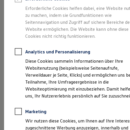
Reifenpakete
Leasing
Erforderliche Cookies helfen dabei, eine Website nu
Leasing-Angebote
zu machen, indem sie Grundfunktionen wie
Eine Klasse für sich.
Gebrauchtwagen Leasing
Seitennavigation und Zugriff auf sichere Bereiche de
Junge Gebrauchtwagen-Leasing
Elektroauto Leasing
Website ermöglichen. Die Website kann ohne diese
Der Golf.
Kleinwagen-Leasing
Cookies nicht richtig funktionieren.
Leasing ohne Anzahlung
Finanzierung
Autokredit mit Schlussrate
Analytics und Personalisierung
Versicherungen und Garantien
Kfz-Versicherung
Diese Cookies sammeln Informationen über Ihre
Restschuldversicherungen
Websitenutzung (beispielsweise Seitenaufrufe,
Garantien
Verweildauer je Seite, Klicks) und ermöglichen uns b
Wartungsverträge
Geschäftskunden
Teilnahme, Ihre Umfrageergebnisse in die
Professional Class bei Volkswagen
Websiteoptimierung mit einzubeziehen. Damit helfe
Großkunden
(
Impressum & Rechtliches
)
uns, Ihr Nutzererlebnis persönlich auf Sie zuzuschne
Behörden
Direktkunden
Sonderfahrzeuge
Marketing
Anpfiff zum Gewinn
Elektromobilität
Wir nutzen diese Cookies, um Ihnen auf Ihre Intere
Elektroautos
zugeschnittene Werbung anzuzeigen, innerhalb und
ID. Tutorials