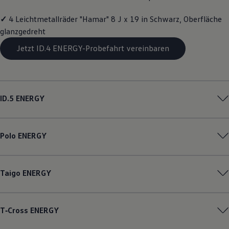
Magazin
Lifestyle
✓
4 Leichtmetallräder "Hamar" 8 J x 19 in Schwarz, Oberfläche
Transport
glanzgedreht
Familie
Elektromobilität
Jetzt ID.4 ENERGY-Probefahrt vereinbaren
Volkswagen R
Pannen- und Unfallhilfe
Volkswagen Kundenbetreuung
ID.5
ENERGY
Polo
ENERGY
Taigo
ENERGY
T‑Cross
ENERGY