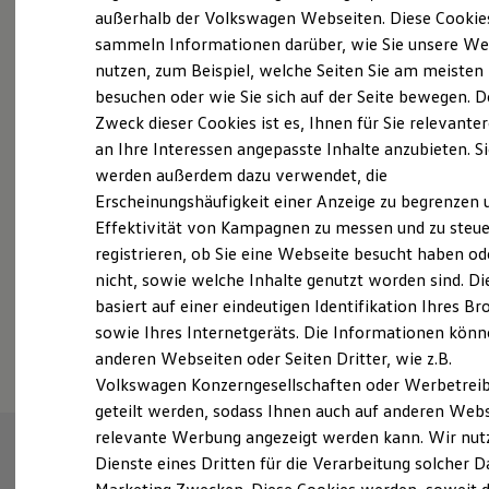
Elektrofahrzeugkonzepte
außerhalb der Volkswagen Webseiten. Diese Cookie
ID. EVERY1
sammeln Informationen darüber, wie Sie unsere We
Reichweite
nutzen, zum Beispiel, welche Seiten Sie am meisten
Reichweite der ID. Modelle
Probefahrt vereinbaren
Reichweite im Winter
besuchen oder wie Sie sich auf der Seite bewegen. D
Rekuperation
Zweck dieser Cookies ist es, Ihnen für Sie relevante
Laden
an Ihre Interessen angepasste Inhalte anzubieten. S
Laden unterwegs
Laden Zuhause
werden außerdem dazu verwendet, die
Ladestationen finden
Erscheinungshäufigkeit einer Anzeige zu begrenzen 
Fahrzeugangebot anfordern
Ladezeitensimulator
Effektivität von Kampagnen zu messen und zu steue
Batterie
Sicherheit
registrieren, ob Sie eine Webseite besucht haben od
Garantie und Lebensdauer
nicht, sowie welche Inhalte genutzt worden sind. Di
Nachhaltigkeit
basiert auf einer eindeutigen Identifikation Ihres B
Technologie
Serviceanfrage stellen
Kosten und Kauf
sowie Ihres Internetgeräts. Die Informationen kön
Verbrauchskosten
anderen Webseiten oder Seiten Dritter, wie z.B.
Kaufoptionen
Volkswagen Konzerngesellschaften oder Werbetrei
E-Auto-Förderung
Software und Konnektivität
geteilt werden, sodass Ihnen auch auf anderen Web
Die ID. Software 6
relevante Werbung angezeigt werden kann. Wir nut
ID. Software Versionen und Updates
Dienste eines Dritten für die Verarbeitung solcher D
Digitale Extras
Schnittstellen zu Ihrem ID.