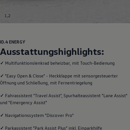
Motorenöl und Flüssigkeiten
Räder und Reifen
Pannen- und Unfallhilfe
1
,
2
Economy Service
Volkswagen Teile
Zubehör
Modellspezifisches Zubehör
Schutz und Pflege
ID.4
ENERGY
Transport
Ausstattungshighlights:
Entertainment und Elektronik
Individualisieren
Wallbox und Ladekabel
✓
Multifunktionslenkrad beheizbar, mit Touch-Bedienung
Digitale Extras
Dienste für Ihr Modell finden
✓
"Easy Open & Close" - Heckklappe mit sensorgesteuerter
Volkswagen Apps, Login und Shop
Öffnung und Schließung, mit Fernentriegelung
Handy und Fahrzeug verbinden
Updates für Software, Karten und Radio
Über Ihr Auto
✓
Fahrassistent "Travel Assist", Spurhalteassistent "Lane Assist"
Vorgängermodelle
und "Emergency Assist"
Kundeninformationen
Volkswagen Kundenbetreuung
Warn- und Kontrollleuchten
✓
Navigationssystem "Discover Pro"
Assistenzsysteme
Digitale Betriebsanleitung
✓
Parkassistent "Park Assist Plus" inkl. Einparkhilfe
Live Beratung