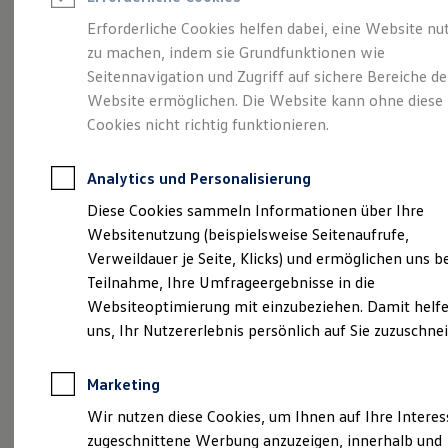
Reifenpakete
Leasing
Erforderliche Cookies helfen dabei, eine Website nu
Leasing-Angebote
zu machen, indem sie Grundfunktionen wie
Die ENERGY
Gebrauchtwagen Leasing
Seitennavigation und Zugriff auf sichere Bereiche de
Junge Gebrauchtwagen-Leasing
Elektroauto Leasing
Website ermöglichen. Die Website kann ohne diese
Sondermodelle
Kleinwagen-Leasing
Cookies nicht richtig funktionieren.
Leasing ohne Anzahlung
Finanzierung
Autokredit mit Schlussrate
Analytics und Personalisierung
Versicherungen und Garantien
Kfz-Versicherung
Diese Cookies sammeln Informationen über Ihre
Restschuldversicherungen
Websitenutzung (beispielsweise Seitenaufrufe,
Garantien
Verweildauer je Seite, Klicks) und ermöglichen uns b
Wartungsverträge
Geschäftskunden
Teilnahme, Ihre Umfrageergebnisse in die
Professional Class bei Volkswagen
Websiteoptimierung mit einzubeziehen. Damit helfe
Großkunden
uns, Ihr Nutzererlebnis persönlich auf Sie zuzuschne
Behörden
Direktkunden
Sonderfahrzeuge
Marketing
Anpfiff zum Gewinn
(
Impressum & Rechtliches
)
Elektromobilität
Wir nutzen diese Cookies, um Ihnen auf Ihre Intere
Elektroautos
zugeschnittene Werbung anzuzeigen, innerhalb und
ID. Tutorials