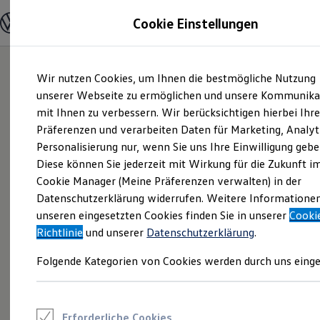
Modelle und Konfigurator
Cookie Einstellungen
Konfigurator
Modelle vergleichen
Konfiguration laden
Zum
Zum
Autosuche
Wir nutzen Cookies, um Ihnen die bestmögliche Nutzung
Hauptinhalt
Footer
Elektroautos
springen
springen
unserer Webseite zu ermöglichen und unsere Kommunika
ENERGY Sondermodelle
Nutzfahrzeuge
mit Ihnen zu verbessern. Wir berücksichtigen hierbei Ihr
SUV und CUV
Präferenzen und verarbeiten Daten für Marketing, Analyt
Familienautos
Personalisierung nur, wenn Sie uns Ihre Einwilligung gebe
Kombis
Kompaktwagen
Diese können Sie jederzeit mit Wirkung für die Zukunft i
Sportwagen
Cookie Manager (Meine Präferenzen verwalten) in der
Schnell verfügbare Fahrzeuge
Angebote und Produkte
Datenschutzerklärung widerrufen. Weitere Informatione
Aktuelle Angebote
unseren eingesetzten Cookies finden Sie in unserer
Cooki
E-Auto-Förderung
Richtlinie
und unserer
Datenschutzerklärung
.
Volkswagen Marktplatz
Die ENERGY Sondermodelle
Folgende Kategorien von Cookies werden durch uns einge
Junge Gebrauchtwagen und Gebrauchtwagen
Volkswagen Zertifizierte Gebrauchtwagen
Elektromobilität bei Gebrauchtwagen
Zubehör- und Serviceangebote
Saisonangebote
Erforderliche Cookies