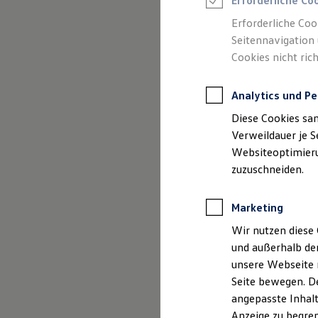
Erforderliche Co
Reifenpakete
Leasing
Erforderliche Coo
Leasing-Angebote
Seitennavigation 
Gebrauchtwagen Leasing
Cookies nicht rich
Junge Gebrauchtwagen-Leasing
Elektroauto Leasing
Kleinwagen-Leasing
Analytics und Pe
Leasing ohne Anzahlung
(
Impressum & Rechtliches
)
Finanzierung
Diese Cookies sa
Autokredit mit Schlussrate
Versicherungen und Garantien
Verweildauer je S
Kfz-Versicherung
Websiteoptimierun
Restschuldversicherungen
zuzuschneiden.
Garantien
Wartungsverträge
Geschäftskunden
Marketing
Professional Class bei Volkswagen
Großkunden
Wir nutzen diese 
Behörden
und außerhalb de
Direktkunden
Sonderfahrzeuge
unsere Webseite n
Anpfiff zum Gewinn
Seite bewegen. De
Elektromobilität
angepasste Inhalt
Elektroautos
ID. Tutorials
Anzeige zu begren