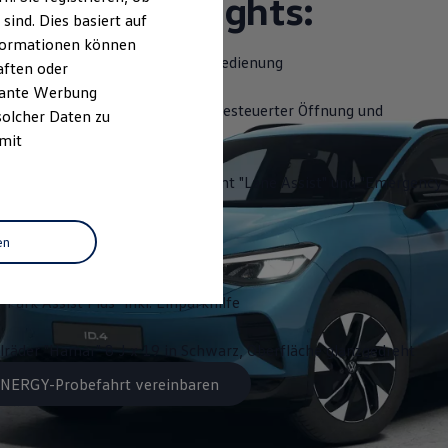
ttungshighlights:
ind. Dies basiert auf
Informationen können
slenkrad beheizbar, mit Touch-Bedienung
aften oder
evante Werbung
Close" - Heckklappe mit sensorgesteuerter Öffnung und
solcher Daten zu
 Fernentriegelung
 mit
 "Travel Assist", Spurhalteassistent "Lane Assist" und "Emergency
en
ystem "Discover Pro"
"Park Assist Plus" inkl. Einparkhilfe
lräder "Hamar" 8 J x 19 in Schwarz, Oberfläche glanzgedreht
 ENERGY-Probefahrt vereinbaren