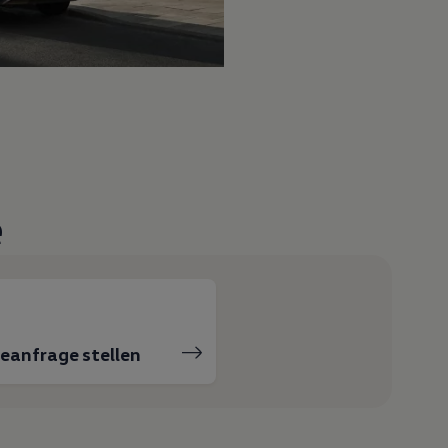
e
ceanfrage stellen