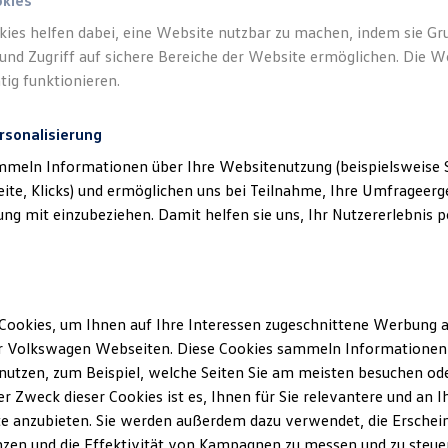
okies
kies helfen dabei, eine Website nutzbar zu machen, indem sie G
und Zugriff auf sichere Bereiche der Website ermöglichen. Die W
tig funktionieren.
rsonalisierung
mmeln Informationen über Ihre Websitenutzung (beispielsweise S
eite, Klicks) und ermöglichen uns bei Teilnahme, Ihre Umfrageerge
g mit einzubeziehen. Damit helfen sie uns, Ihr Nutzererlebnis pe
Cookies, um Ihnen auf Ihre Interessen zugeschnittene Werbung a
r Volkswagen Webseiten. Diese Cookies sammeln Informationen 
utzen, zum Beispiel, welche Seiten Sie am meisten besuchen oder
r Zweck dieser Cookies ist es, Ihnen für Sie relevantere und an I
e anzubieten. Sie werden außerdem dazu verwendet, die Erschein
ID.4
ENERGY
zen und die Effektivität von Kampagnen zu messen und zu steuern