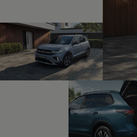
Magazin
Lifestyle
Transport
Familie
Elektromobilität
Volkswagen R
Pannen- und Unfallhilfe
Volkswagen Kundenbetreuung
1
1