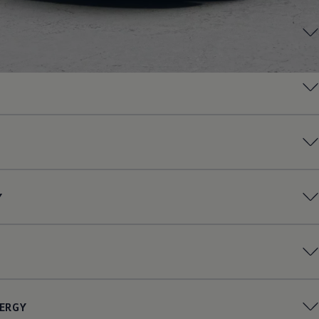
Y
ERGY