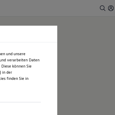
hen und unsere
 und verarbeiten Daten
. Diese können Sie
 in der
es finden Sie in