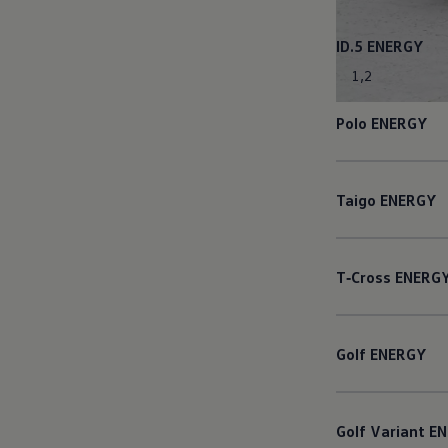
ID.5
ENERGY
1
,
2
Polo
ENERGY
Taigo
ENERGY
T‑Cross
ENERG
Golf
ENERGY
Golf
Variant
EN