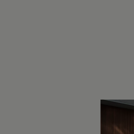
Motorenöl und Flüssigkeiten
Räder und Reifen
Pannen- und Unfallhilfe
Economy Service
Volkswagen Teile
Zubehör
Modellspezifisches Zubehör
Schutz und Pflege
Transport
Entertainment und Elektronik
Individualisieren
Wallbox und Ladekabel
Digitale Extras
Dienste für Ihr Modell finden
Volkswagen Apps, Login und Shop
Handy und Fahrzeug verbinden
Updates für Software, Karten und Radio
Über Ihr Auto
Vorgängermodelle
Kundeninformationen
Volkswagen Kundenbetreuung
Warn- und Kontrollleuchten
Assistenzsysteme
Digitale Betriebsanleitung
Live Beratung