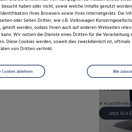
Aussta
 besucht haben oder nicht, sowie welche Inhalte genutzt worden s
 Identifikation Ihres Browsers sowie Ihres Internetgeräts. Die 
✓
Multifunktion
iten oder Seiten Dritter, wie z.B. Volkswagen Konzerngesellsch
 geteilt werden, sodass Ihnen auch auf anderen Webseiten rel
✓
"Easy Open & 
kann. Wir nutzen die Dienste eines Dritten für die Verarbeitung 
Schließung, mit
. Diese Cookies werden, soweit dies zweckdienlich ist, oftmals
täten von Dritten verlinkt.
✓
Fahrassistent
Assist"
e Cookies ablehnen
Alle zulass
✓
Navigationss
✓
Parkassistent 
✓
4 Leichtmetal
Jetzt ID.4