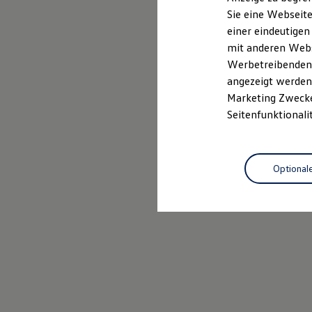
Elektrofahrzeugkonzepte
Sie eine Webseite
ID. EVERY1
einer eindeutigen
Reichweite
Reichweite der ID. Modelle
mit anderen Webse
Reichweite im Winter
Werbetreibenden,
Rekuperation
angezeigt werden 
Laden
Laden unterwegs
Marketing Zwecken
Laden Zuhause
Seitenfunktionali
Ladestationen finden
Ladezeitensimulator
Batterie
Sicherheit
Optional
Garantie und Lebensdauer
Nachhaltigkeit
Technologie
Kosten und Kauf
Verbrauchskosten
Kaufoptionen
E-Auto-Förderung
Software und Konnektivität
Die ID. Software 6
ID. Software Versionen und Updates
Digitale Extras
Schnittstellen zu Ihrem ID.