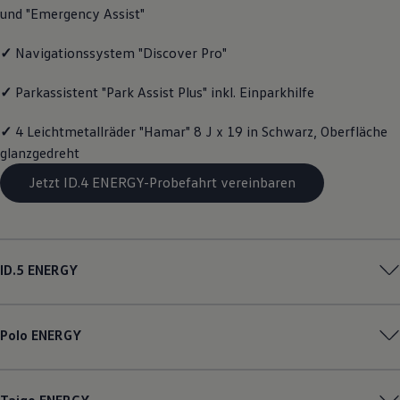
und "Emergency Assist"
Magazin
Lifestyle
Transport
✓
Navigationssystem "Discover Pro"
Familie
Elektromobilität
✓
Parkassistent "Park Assist Plus" inkl. Einparkhilfe
Volkswagen R
Pannen- und Unfallhilfe
Volkswagen Kundenbetreuung
✓
4 Leichtmetallräder "Hamar" 8 J x 19 in Schwarz, Oberfläche
glanzgedreht
Jetzt ID.4 ENERGY-Probefahrt vereinbaren
ID.5
ENERGY
Polo
ENERGY