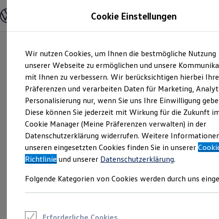
Modelle und Konfigurator
Cookie Einstellungen
Konfigurator
Modelle vergleichen
Konfiguration laden
Zum
Zum
Autosuche
Wir nutzen Cookies, um Ihnen die bestmögliche Nutzung
Hauptinhalt
Footer
Elektroautos
springen
springen
unserer Webseite zu ermöglichen und unsere Kommunika
ENERGY Sondermodelle
Nutzfahrzeuge
mit Ihnen zu verbessern. Wir berücksichtigen hierbei Ihr
SUV und CUV
Präferenzen und verarbeiten Daten für Marketing, Analyt
Familienautos
Personalisierung nur, wenn Sie uns Ihre Einwilligung gebe
Kombis
Kompaktwagen
Diese können Sie jederzeit mit Wirkung für die Zukunft i
Sportwagen
Cookie Manager (Meine Präferenzen verwalten) in der
Schnell verfügbare Fahrzeuge
Angebote und Produkte
Datenschutzerklärung widerrufen. Weitere Informatione
Aktuelle Angebote
unseren eingesetzten Cookies finden Sie in unserer
Cooki
E-Auto-Förderung
Richtlinie
und unserer
Datenschutzerklärung
.
Volkswagen Marktplatz
Die ENERGY Sondermodelle
Folgende Kategorien von Cookies werden durch uns einge
Junge Gebrauchtwagen und Gebrauchtwagen
Volkswagen Zertifizierte Gebrauchtwagen
Elektromobilität bei Gebrauchtwagen
Zubehör- und Serviceangebote
Saisonangebote
Erforderliche Cookies