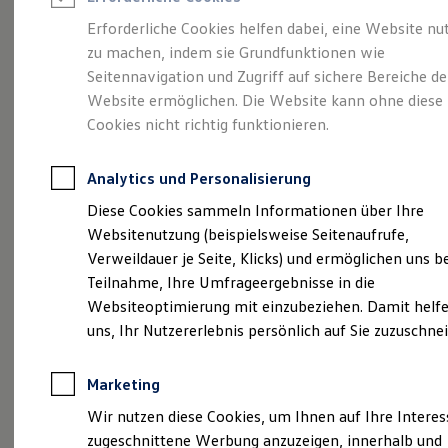
Reifenpakete
Leasing
Erforderliche Cookies helfen dabei, eine Website nu
Leasing-Angebote
zu machen, indem sie Grundfunktionen wie
Die ENERGY
Gebrauchtwagen Leasing
Seitennavigation und Zugriff auf sichere Bereiche de
Junge Gebrauchtwagen-Leasing
Elektroauto Leasing
Website ermöglichen. Die Website kann ohne diese
Sondermodelle
Kleinwagen-Leasing
Cookies nicht richtig funktionieren.
Leasing ohne Anzahlung
Finanzierung
Autokredit mit Schlussrate
Analytics und Personalisierung
Versicherungen und Garantien
Kfz-Versicherung
Diese Cookies sammeln Informationen über Ihre
Restschuldversicherungen
Websitenutzung (beispielsweise Seitenaufrufe,
Garantien
Verweildauer je Seite, Klicks) und ermöglichen uns b
Wartungsverträge
Geschäftskunden
Teilnahme, Ihre Umfrageergebnisse in die
Professional Class bei Volkswagen
Websiteoptimierung mit einzubeziehen. Damit helfe
Großkunden
uns, Ihr Nutzererlebnis persönlich auf Sie zuzuschne
Behörden
Direktkunden
Sonderfahrzeuge
Marketing
Anpfiff zum Gewinn
(
Impressum & Rechtliches
)
Elektromobilität
Wir nutzen diese Cookies, um Ihnen auf Ihre Intere
Elektroautos
zugeschnittene Werbung anzuzeigen, innerhalb und
ID. Tutorials