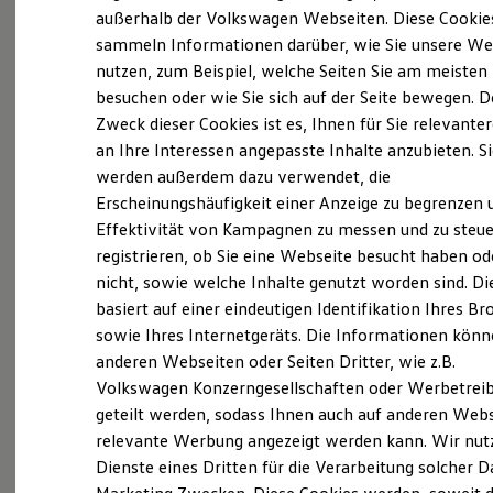
Elektrofahrzeugkonzepte
außerhalb der Volkswagen Webseiten. Diese Cookie
ID. EVERY1
sammeln Informationen darüber, wie Sie unsere We
Reichweite
nutzen, zum Beispiel, welche Seiten Sie am meisten
Reichweite der ID. Modelle
Probefahrt vereinbaren
Reichweite im Winter
besuchen oder wie Sie sich auf der Seite bewegen. D
Rekuperation
Zweck dieser Cookies ist es, Ihnen für Sie relevante
Laden
an Ihre Interessen angepasste Inhalte anzubieten. S
Laden unterwegs
Laden Zuhause
werden außerdem dazu verwendet, die
Ladestationen finden
Erscheinungshäufigkeit einer Anzeige zu begrenzen 
Fahrzeugangebot anfordern
Ladezeitensimulator
Effektivität von Kampagnen zu messen und zu steue
Batterie
Sicherheit
registrieren, ob Sie eine Webseite besucht haben od
Garantie und Lebensdauer
nicht, sowie welche Inhalte genutzt worden sind. Di
Nachhaltigkeit
basiert auf einer eindeutigen Identifikation Ihres B
Technologie
Servicetermin buchen
Kosten und Kauf
sowie Ihres Internetgeräts. Die Informationen kön
Verbrauchskosten
anderen Webseiten oder Seiten Dritter, wie z.B.
Kaufoptionen
Volkswagen Konzerngesellschaften oder Werbetrei
E-Auto-Förderung
Software und Konnektivität
geteilt werden, sodass Ihnen auch auf anderen Web
Die ID. Software 6
relevante Werbung angezeigt werden kann. Wir nut
Serviceanfrage stellen
ID. Software Versionen und Updates
Dienste eines Dritten für die Verarbeitung solcher D
Digitale Extras
Schnittstellen zu Ihrem ID.