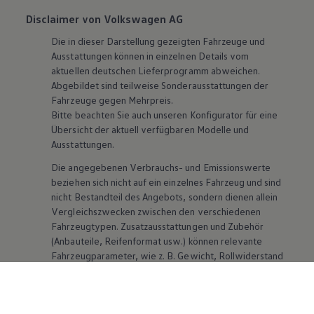
Disclaimer von Volkswagen AG
Die in dieser Darstellung gezeigten Fahrzeuge und
Ausstattungen können in einzelnen Details vom
aktuellen deutschen Lieferprogramm abweichen.
Abgebildet sind teilweise Sonderausstattungen der
Fahrzeuge gegen Mehrpreis.
Bitte beachten Sie auch unseren Konfigurator für eine
Übersicht der aktuell verfügbaren Modelle und
Ausstattungen.
Die angegebenen Verbrauchs- und Emissionswerte
beziehen sich nicht auf ein einzelnes Fahrzeug und sind
nicht Bestandteil des Angebots, sondern dienen allein
Vergleichszwecken zwischen den verschiedenen
Fahrzeugtypen. Zusatzausstattungen und
Zubehör
(Anbauteile, Reifenformat usw.) können relevante
Fahrzeugparameter, wie
z. B.
Gewicht, Rollwiderstand
und Aerodynamik verändern und neben Witterungs-
und Verkehrsbedingungen sowie dem individuellen
Fahrverhalten den Kraftstoffverbrauch, den