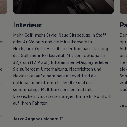
Interieur
P
Mehr
Golf
, mehr Style: Neue Sitzbezüge in Stoff
Den
en
oder ArtVelours und die Mittelkonsole in
opt
Hochglanz-Optik verleihen der Innenausstattung
Auf
des
Golf
mehr Exklusivität. Mit dem optionalen
bie
32,7 cm (12,9 Zoll) Infotainment-Display erleben
fre
ie
Sie außerdem Unterhaltung, Nachrichten und
ele
Navigation auf einem neuen Level. Und die
Son
r.
optionalen belüfteten Ledersitze und das
wol
-
serienmäßige Multifunktionslenkrad mit
Dac
klassischen Drucktasten sorgen für mehr Komfort
auf Ihren Fahrten.
Jet
f
Jetzt Angebot sichern