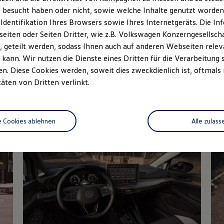
 besucht haben oder nicht, sowie welche Inhalte genutzt worden s
Fahrzeugangebot
fahrt vereinbaren
anfordern
 Identifikation Ihres Browsers sowie Ihres Internetgeräts. Die 
iten oder Seiten Dritter, wie z.B. Volkswagen Konzerngesellsch
 geteilt werden, sodass Ihnen auch auf anderen Webseiten rel
kann. Wir nutzen die Dienste eines Dritten für die Verarbeitung 
. Diese Cookies werden, soweit dies zweckdienlich ist, oftmals
Details des Golf
täten von Dritten verlinkt.
e Cookies ablehnen
Alle zulass