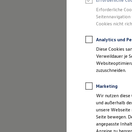
Erforderliche Co
Reifenpakete
Leasing
Erforderliche Coo
Leasing-Angebote
Seitennavigation 
Gebrauchtwagen Leasing
(
Impressum & Rechtliches
Cookies nicht rich
Junge Gebrauchtwagen-Leasing
Elektroauto Leasing
Kleinwagen-Leasing
Analytics und Pe
Leasing ohne Anzahlung
Finanzierung
Diese Cookies sa
Autokredit mit Schlussrate
Versicherungen und Garantien
Verweildauer je S
Kfz-Versicherung
Websiteoptimierun
Restschuldversicherungen
zuzuschneiden.
Garantien
Wartungsverträge
Geschäftskunden
Marketing
Professional Class bei Volkswagen
Großkunden
Wir nutzen diese 
Behörden
und außerhalb de
Direktkunden
Sonderfahrzeuge
unsere Webseite n
Anpfiff zum Gewinn
Seite bewegen. De
Elektromobilität
angepasste Inhalt
Elektroautos
ID. Tutorials
Anzeige zu begren