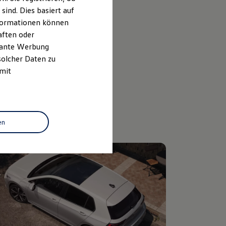
ind. Dies basiert auf
Informationen können
aften oder
evante Werbung
solcher Daten zu
 mit
en