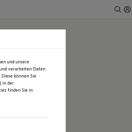
hen und unsere
 und verarbeiten Daten
. Diese können Sie
 in der
es finden Sie in