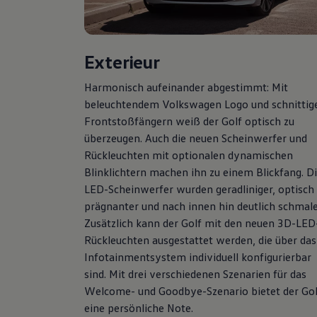
Hybridautos
Marke und Erlebnis
Volkswagen R und R Experience
R-Modelle
Exterieur
R Experience
Driving Experience
Volkswagen entdecken
Harmonisch aufeinander abgestimmt: Mit
Werkbesichtigung
beleuchtendem
Volkswagen
Logo und schnittig
Factory visit
Frontstoßfängern weiß der
Golf
optisch zu
Lifestyle Shop
T-Roc Kollektion
überzeugen. Auch die neuen Scheinwerfer und
Golf Kollektion
Rückleuchten mit optionalen dynamischen
ID. Kollektion
Blinklichtern machen ihn zu einem Blickfang. D
Volkswagen Kollektion
R-Kollektion
LED-Scheinwerfer wurden geradliniger, optisch
GTI Kollektion
prägnanter und nach innen hin deutlich schmale
Fußball Drop
Zusätzlich kann der
Golf
mit den neuen 3D-LED
we drive football
#wedriveproud
Rückleuchten ausgestattet werden, die über das
Besitzer und Service
Infotainmentsystem individuell konfigurierbar
myVolkswagen
sind. Mit drei verschiedenen Szenarien für das
Software Updates
Service und Ersatzteile
Welcome- und Goodbye-Szenario bietet der
Gol
Inspektion und HU/AU
eine persönliche Note.
Reparaturen und Checks