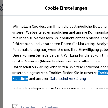
Modelle und Konfigurator
Cookie Einstellungen
Konfigurator
Modelle vergleichen
Konfiguration laden
Zum
Zum
Autosuche
Wir nutzen Cookies, um Ihnen die bestmögliche Nutzung
Hauptinhalt
Footer
Elektroautos
springen
springen
unserer Webseite zu ermöglichen und unsere Kommunika
ENERGY Sondermodelle
Nutzfahrzeuge
mit Ihnen zu verbessern. Wir berücksichtigen hierbei Ihr
SUV und CUV
Präferenzen und verarbeiten Daten für Marketing, Analyt
Familienautos
Personalisierung nur, wenn Sie uns Ihre Einwilligung gebe
Kombis
Kompaktwagen
Diese können Sie jederzeit mit Wirkung für die Zukunft i
Sportwagen
Cookie Manager (Meine Präferenzen verwalten) in der
Schnell verfügbare Fahrzeuge
Angebote und Produkte
Datenschutzerklärung widerrufen. Weitere Informatione
Aktuelle Angebote
unseren eingesetzten Cookies finden Sie in unserer
Cooki
E-Auto-Förderung
Richtlinie
und unserer
Datenschutzerklärung
.
Volkswagen Marktplatz
Die ENERGY Sondermodelle
Folgende Kategorien von Cookies werden durch uns einge
Junge Gebrauchtwagen und Gebrauchtwagen
Volkswagen Zertifizierte Gebrauchtwagen
Elektromobilität bei Gebrauchtwagen
Zubehör- und Serviceangebote
Saisonangebote
Erforderliche Cookies