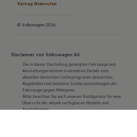
Vertrag Widerrufen
© Volkswagen 2026
Disclaimer von Volkswagen AG
Die in dieser Darstellung gezeigten Fahrzeuge und
Ausstattungen können in einzelnen Details vom
aktuellen deutschen Lieferprogramm abweichen.
Abgebildet sind teilweise Sonderausstattungen der
Fahrzeuge gegen Mehrpreis.
Bitte beachten Sie auch unseren Konfigurator für eine
Übersicht der aktuell verfügbaren Modelle und
Ausstattungen.
Die angegebenen Verbrauchs- und Emissionswerte
beziehen sich nicht auf ein einzelnes Fahrzeug und sind
nicht Bestandteil des Angebots, sondern dienen allein