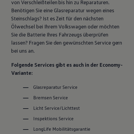
von Verschleißteilen bis hin zu Reparaturen.
Magazin
Benötigen Sie eine Glasreparatur wegen eines
Lifestyle
Transport
Steinschlags? Ist es Zeit für den nächsten
Familie
Ölwechsel bei Ihrem
Volkswagen
oder möchten
Elektromobilität
Volkswagen R
Sie die Batterie Ihres Fahrzeugs überprüfen
Pannen- und Unfallhilfe
lassen? Fragen Sie den gewünschten
Service
gern
Volkswagen Kundenbetreuung
bei uns an.
Folgende Services gibt es auch in der Economy-
Variante:
Glasreparatur
Service
Bremsen
Service
Licht
Service
/Lichttest
Inspektions
Service
LongLife
Mobilitätsgarantie