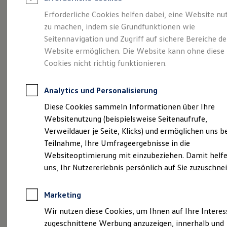
Reifenpakete
Leasing
Erforderliche Cookies helfen dabei, eine Website nu
Leasing-Angebote
zu machen, indem sie Grundfunktionen wie
Volkswagen Economy
Gebrauchtwagen Leasing
Seitennavigation und Zugriff auf sichere Bereiche de
Junge Gebrauchtwagen-Leasing
Elektroauto Leasing
Website ermöglichen. Die Website kann ohne diese
Service
Rabattaktion
Kleinwagen-Leasing
Cookies nicht richtig funktionieren.
Leasing ohne Anzahlung
Finanzierung
Autokredit mit Schlussrate
Analytics und Personalisierung
Versicherungen und Garantien
Kfz-Versicherung
Diese Cookies sammeln Informationen über Ihre
Restschuldversicherungen
Websitenutzung (beispielsweise Seitenaufrufe,
Garantien
Verweildauer je Seite, Klicks) und ermöglichen uns b
Wartungsverträge
Geschäftskunden
Teilnahme, Ihre Umfrageergebnisse in die
Professional Class bei Volkswagen
Websiteoptimierung mit einzubeziehen. Damit helfe
Großkunden
uns, Ihr Nutzererlebnis persönlich auf Sie zuzuschne
Behörden
Direktkunden
Sonderfahrzeuge
Marketing
Anpfiff zum Gewinn
Elektromobilität
Wir nutzen diese Cookies, um Ihnen auf Ihre Intere
Elektroautos
zugeschnittene Werbung anzuzeigen, innerhalb und
ID. Tutorials