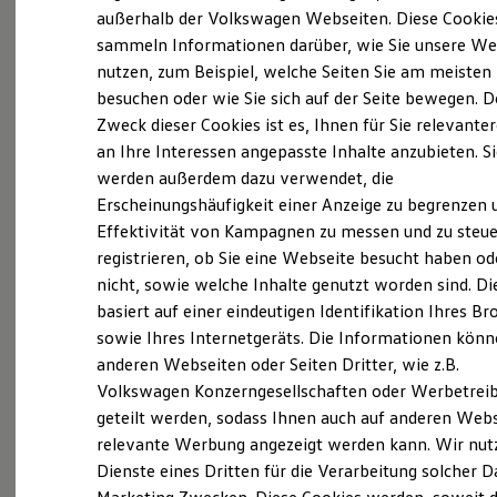
Elektrofahrzeugkonzepte
außerhalb der Volkswagen Webseiten. Diese Cookie
(
Impressum & Rechtliches
)
ID. EVERY1
sammeln Informationen darüber, wie Sie unsere We
Reichweite
nutzen, zum Beispiel, welche Seiten Sie am meisten
Reichweite der ID. Modelle
Was ist der Economy Service
Reichweite im Winter
besuchen oder wie Sie sich auf der Seite bewegen. D
und wer kann ihn nutzen?
Rekuperation
Zweck dieser Cookies ist es, Ihnen für Sie relevante
Laden
an Ihre Interessen angepasste Inhalte anzubieten. S
Laden unterwegs
Laden Zuhause
Ältere Volkswagen haben einen anderen
werden außerdem dazu verwendet, die
Ladestationen finden
Servicebedarf als neue Fahrzeuge. Der Economy
Erscheinungshäufigkeit einer Anzeige zu begrenzen 
Ladezeitensimulator
Service ist speziell für Volkswagen Modelle
Effektivität von Kampagnen zu messen und zu steue
Batterie
Sicherheit
entwickelt worden, die älter als vier Jahre sind. Er
registrieren, ob Sie eine Webseite besucht haben od
Garantie und Lebensdauer
bietet Ihnen ein vielfältiges Leistungsspektrum mit
nicht, sowie welche Inhalte genutzt worden sind. Di
Nachhaltigkeit
zeitwertgerechtem Service und hoher
basiert auf einer eindeutigen Identifikation Ihres B
Technologie
Kosten und Kauf
Ersatzteilqualität. Die Leistungen sind durch
sowie Ihres Internetgeräts. Die Informationen kön
Verbrauchskosten
Fachwissen, Volkswagen Teile und langjährige
anderen Webseiten oder Seiten Dritter, wie z.B.
Kaufoptionen
Erfahrung genau auf Ihr Fahrzeug abgestimmt und
Volkswagen Konzerngesellschaften oder Werbetrei
E-Auto-Förderung
Software und Konnektivität
decken nahezu alle Services ab. Die Preise sind
geteilt werden, sodass Ihnen auch auf anderen Web
Die ID. Software 6
speziell auf das Alter Ihres Fahrzeugs ausgelegt. Bei
relevante Werbung angezeigt werden kann. Wir nut
ID. Software Versionen und Updates
der Durchführung der im Serviceplan
Dienste eines Dritten für die Verarbeitung solcher D
Digitale Extras
Schnittstellen zu Ihrem ID.
vorgeschriebenen Leistungen wird auch die LongLife