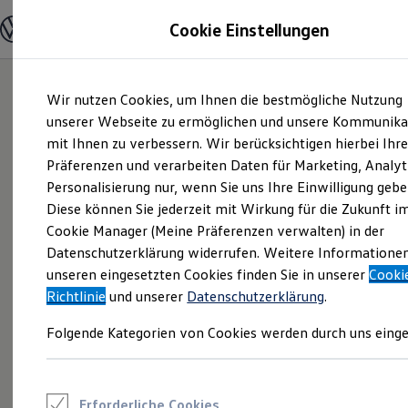
Modelle und Konfigurator
Cookie Einstellungen
Konfigurator
Modelle vergleichen
Konfiguration laden
Zum
Zum
Autosuche
Wir nutzen Cookies, um Ihnen die bestmögliche Nutzung
Hauptinhalt
Footer
Elektroautos
springen
springen
unserer Webseite zu ermöglichen und unsere Kommunika
ENERGY Sondermodelle
Nutzfahrzeuge
mit Ihnen zu verbessern. Wir berücksichtigen hierbei Ihr
SUV und CUV
Präferenzen und verarbeiten Daten für Marketing, Analyt
Familienautos
Personalisierung nur, wenn Sie uns Ihre Einwilligung gebe
Kombis
Kompaktwagen
Diese können Sie jederzeit mit Wirkung für die Zukunft i
Sportwagen
Cookie Manager (Meine Präferenzen verwalten) in der
Schnell verfügbare Fahrzeuge
Angebote und Produkte
Datenschutzerklärung widerrufen. Weitere Informatione
Aktuelle Angebote
unseren eingesetzten Cookies finden Sie in unserer
Cooki
E-Auto-Förderung
Richtlinie
und unserer
Datenschutzerklärung
.
Volkswagen Marktplatz
Die ENERGY Sondermodelle
Folgende Kategorien von Cookies werden durch uns einge
Junge Gebrauchtwagen und Gebrauchtwagen
Volkswagen Zertifizierte Gebrauchtwagen
Elektromobilität bei Gebrauchtwagen
Zubehör- und Serviceangebote
Saisonangebote
Erforderliche Cookies