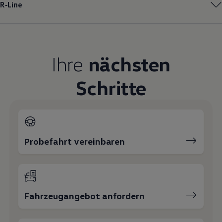
R‑Line
Magazin
Lifestyle
Transport
Familie
Elektromobilität
Volkswagen R
Ihre
nächsten
Pannen- und Unfallhilfe
Volkswagen Kundenbetreuung
Schritte
Probefahrt vereinbaren
Fahrzeugangebot anfordern