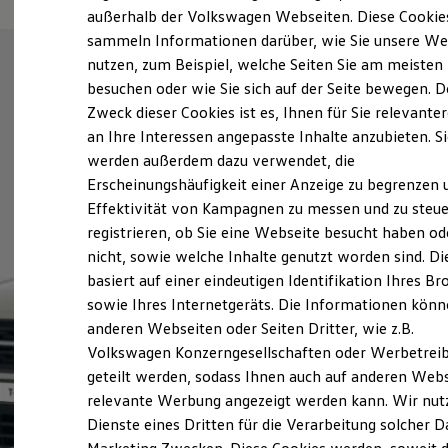
Elektrofahrzeugkonzepte
außerhalb der Volkswagen Webseiten. Diese Cookie
ID. EVERY1
sammeln Informationen darüber, wie Sie unsere We
Reichweite
nutzen, zum Beispiel, welche Seiten Sie am meisten
Reichweite der ID. Modelle
Reichweite im Winter
besuchen oder wie Sie sich auf der Seite bewegen. D
Rekuperation
Zweck dieser Cookies ist es, Ihnen für Sie relevante
Laden
an Ihre Interessen angepasste Inhalte anzubieten. S
Laden unterwegs
Laden Zuhause
werden außerdem dazu verwendet, die
Ladestationen finden
Erscheinungshäufigkeit einer Anzeige zu begrenzen 
Ladezeitensimulator
Effektivität von Kampagnen zu messen und zu steue
Batterie
Sicherheit
registrieren, ob Sie eine Webseite besucht haben od
Garantie und Lebensdauer
nicht, sowie welche Inhalte genutzt worden sind. Di
Nachhaltigkeit
basiert auf einer eindeutigen Identifikation Ihres B
Technologie
Kosten und Kauf
sowie Ihres Internetgeräts. Die Informationen kön
Verbrauchskosten
anderen Webseiten oder Seiten Dritter, wie z.B.
Kaufoptionen
Volkswagen Konzerngesellschaften oder Werbetrei
E-Auto-Förderung
Software und Konnektivität
geteilt werden, sodass Ihnen auch auf anderen Web
Die ID. Software 6
relevante Werbung angezeigt werden kann. Wir nut
ID. Software Versionen und Updates
Dienste eines Dritten für die Verarbeitung solcher D
Digitale Extras
Schnittstellen zu Ihrem ID.