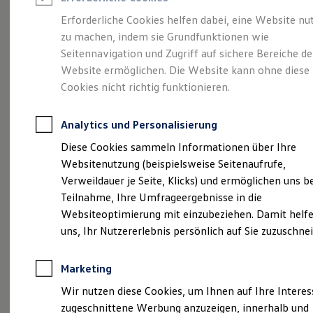
Reifenpakete
Leasing
Erforderliche Cookies helfen dabei, eine Website nu
Leasing-Angebote
zu machen, indem sie Grundfunktionen wie
Ihr Begleiter für Alltag
Gebrauchtwagen Leasing
Seitennavigation und Zugriff auf sichere Bereiche de
Junge Gebrauchtwagen-Leasing
Elektroauto Leasing
Website ermöglichen. Die Website kann ohne diese
und Freizeit.
Der T-
Kleinwagen-Leasing
Cookies nicht richtig funktionieren.
Leasing ohne Anzahlung
Cross.
Finanzierung
Autokredit mit Schlussrate
Analytics und Personalisierung
Versicherungen und Garantien
Kfz-Versicherung
Diese Cookies sammeln Informationen über Ihre
Restschuldversicherungen
Websitenutzung (beispielsweise Seitenaufrufe,
Garantien
Verweildauer je Seite, Klicks) und ermöglichen uns b
Wartungsverträge
Geschäftskunden
Teilnahme, Ihre Umfrageergebnisse in die
Professional Class bei Volkswagen
Websiteoptimierung mit einzubeziehen. Damit helfe
Großkunden
uns, Ihr Nutzererlebnis persönlich auf Sie zuzuschne
Behörden
Direktkunden
Sonderfahrzeuge
Marketing
Anpfiff zum Gewinn
Elektromobilität
(
Impressum & Rechtliches
)
Wir nutzen diese Cookies, um Ihnen auf Ihre Intere
Elektroautos
zugeschnittene Werbung anzuzeigen, innerhalb und
ID. Tutorials