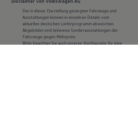
Disclaimer von Volkswagen AG
Die in dieser Darstellung gezeigten Fahrzeuge und
Ausstattungen können in einzelnen Details vom
aktuellen deutschen Lieferprogramm abweichen.
Abgebildet sind teilweise Sonderausstattungen der
Fahrzeuge gegen Mehrpreis.
Bitte beachten Sie auch unseren Konfigurator für eine
Übersicht der aktuell verfügbaren Modelle und
Ausstattungen.
Die angegebenen Verbrauchs- und Emissionswerte
beziehen sich nicht auf ein einzelnes Fahrzeug und sind
nicht Bestandteil des Angebots, sondern dienen allein
Vergleichszwecken zwischen den verschiedenen
Fahrzeugtypen. Zusatzausstattungen und
Zubehör
(Anbauteile, Reifenformat usw.) können relevante
Fahrzeugparameter, wie
z. B.
Gewicht, Rollwiderstand
und Aerodynamik verändern und neben Witterungs-
und Verkehrsbedingungen sowie dem individuellen
Fahrverhalten den Kraftstoffverbrauch, den
Stromverbrauch, die CO₂-Emissionen und die
Fahrleistungswerte eines Fahrzeugs beeinflussen.