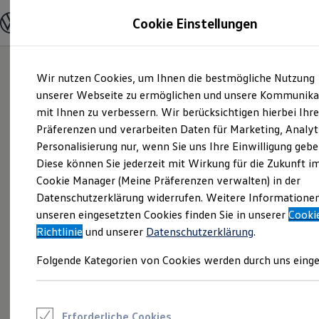
Modelle und Konfigurator
Cookie Einstellungen
Konfigurator
Modelle vergleichen
Konfiguration laden
Zum
Zum
Autosuche
Wir nutzen Cookies, um Ihnen die bestmögliche Nutzung
Hauptinhalt
Footer
Elektroautos
springen
springen
unserer Webseite zu ermöglichen und unsere Kommunika
ENERGY Sondermodelle
Nutzfahrzeuge
mit Ihnen zu verbessern. Wir berücksichtigen hierbei Ihr
SUV und CUV
Präferenzen und verarbeiten Daten für Marketing, Analyt
Familienautos
Personalisierung nur, wenn Sie uns Ihre Einwilligung gebe
Kombis
Kompaktwagen
Diese können Sie jederzeit mit Wirkung für die Zukunft i
Sportwagen
Cookie Manager (Meine Präferenzen verwalten) in der
Schnell verfügbare Fahrzeuge
Angebote und Produkte
Datenschutzerklärung widerrufen. Weitere Informatione
Aktuelle Angebote
unseren eingesetzten Cookies finden Sie in unserer
Cooki
E-Auto-Förderung
Richtlinie
und unserer
Datenschutzerklärung
.
Volkswagen Marktplatz
Die ENERGY Sondermodelle
Folgende Kategorien von Cookies werden durch uns einge
Junge Gebrauchtwagen und Gebrauchtwagen
Volkswagen Zertifizierte Gebrauchtwagen
Elektromobilität bei Gebrauchtwagen
Zubehör- und Serviceangebote
Saisonangebote
Erforderliche Cookies