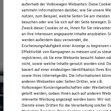
Der neue ID. Polo
außerhalb der Volkswagen Webseiten. Diese Cookie
Der neue ID.3 Neo
sammeln Informationen darüber, wie Sie unsere We
Der ID.4
nutzen, zum Beispiel, welche Seiten Sie am meisten
Der ID.4 GTX
Der ID.5 GTX
besuchen oder wie Sie sich auf der Seite bewegen. D
Der ID.7
Zweck dieser Cookies ist es, Ihnen für Sie relevante
Der ID.7 GTX
an Ihre Interessen angepasste Inhalte anzubieten. S
Der ID.7 Tourer
Der ID.7 GTX Tourer
werden außerdem dazu verwendet, die
Der ID. Buzz
Erscheinungshäufigkeit einer Anzeige zu begrenzen 
Der neue ID. Cross
Effektivität von Kampagnen zu messen und zu steue
Elektrofahrzeugkonzepte
ID. EVERY1
registrieren, ob Sie eine Webseite besucht haben od
Reichweite
nicht, sowie welche Inhalte genutzt worden sind. Di
Reichweite der ID. Modelle
basiert auf einer eindeutigen Identifikation Ihres B
Reichweite im Winter
Rekuperation
sowie Ihres Internetgeräts. Die Informationen kön
Laden
anderen Webseiten oder Seiten Dritter, wie z.B.
Laden unterwegs
Volkswagen Konzerngesellschaften oder Werbetrei
Laden Zuhause
Ladestationen finden
geteilt werden, sodass Ihnen auch auf anderen Web
Ladezeitensimulator
relevante Werbung angezeigt werden kann. Wir nut
Batterie
Dienste eines Dritten für die Verarbeitung solcher D
Sicherheit
Garantie und Lebensdauer