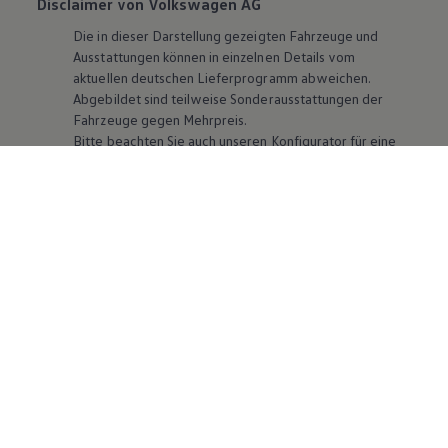
Disclaimer von Volkswagen AG
Die in dieser Darstellung gezeigten Fahrzeuge und
Ausstattungen können in einzelnen Details vom
aktuellen deutschen Lieferprogramm abweichen.
Abgebildet sind teilweise Sonderausstattungen der
Fahrzeuge gegen Mehrpreis.
Bitte beachten Sie auch unseren Konfigurator für eine
Übersicht der aktuell verfügbaren Modelle und
Ausstattungen.
Die angegebenen Verbrauchs- und Emissionswerte
beziehen sich nicht auf ein einzelnes Fahrzeug und sind
nicht Bestandteil des Angebots, sondern dienen allein
Vergleichszwecken zwischen den verschiedenen
Fahrzeugtypen. Zusatzausstattungen und
Zubehör
(Anbauteile, Reifenformat usw.) können relevante
Fahrzeugparameter, wie
z. B.
Gewicht, Rollwiderstand
und Aerodynamik verändern und neben Witterungs-
und Verkehrsbedingungen sowie dem individuellen
Fahrverhalten den Kraftstoffverbrauch, den
Stromverbrauch, die CO₂-Emissionen und die
Fahrleistungswerte eines Fahrzeugs beeinflussen.