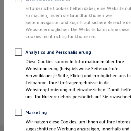
Reifenpakete
Leasing
Erforderliche Cookies helfen dabei, eine Website nu
Leasing-Angebote
zu machen, indem sie Grundfunktionen wie
Abenteuer Leben.
Der
Gebrauchtwagen Leasing
Seitennavigation und Zugriff auf sichere Bereiche de
Junge Gebrauchtwagen-Leasing
Elektroauto Leasing
Website ermöglichen. Die Website kann ohne diese
Tiguan.
Kleinwagen-Leasing
Cookies nicht richtig funktionieren.
Leasing ohne Anzahlung
Finanzierung
Autokredit mit Schlussrate
Analytics und Personalisierung
Versicherungen und Garantien
Kfz-Versicherung
Diese Cookies sammeln Informationen über Ihre
Restschuldversicherungen
Websitenutzung (beispielsweise Seitenaufrufe,
Garantien
Verweildauer je Seite, Klicks) und ermöglichen uns b
Wartungsverträge
Geschäftskunden
Teilnahme, Ihre Umfrageergebnisse in die
Professional Class bei Volkswagen
Websiteoptimierung mit einzubeziehen. Damit helfe
Großkunden
uns, Ihr Nutzererlebnis persönlich auf Sie zuzuschne
Behörden
Direktkunden
(
Impressum & Rechtliches
)
Sonderfahrzeuge
Marketing
Anpfiff zum Gewinn
Elektromobilität
Wir nutzen diese Cookies, um Ihnen auf Ihre Intere
Elektroautos
zugeschnittene Werbung anzuzeigen, innerhalb und
ID. Tutorials