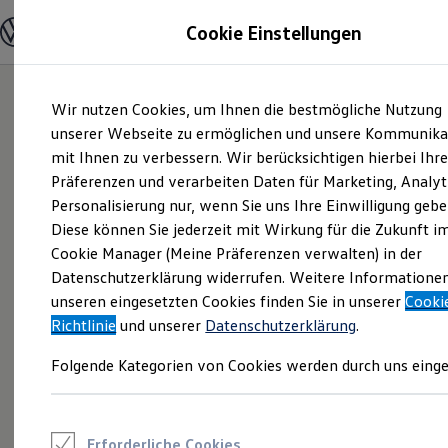
Modelle und Konfigurator
Cookie Einstellungen
Konfigurator
Modelle vergleichen
Konfiguration laden
Zum
Zum
Autosuche
Wir nutzen Cookies, um Ihnen die bestmögliche Nutzung
Hauptinhalt
Footer
Elektroautos
springen
springen
unserer Webseite zu ermöglichen und unsere Kommunika
ENERGY Sondermodelle
Nutzfahrzeuge
mit Ihnen zu verbessern. Wir berücksichtigen hierbei Ihr
SUV und CUV
Präferenzen und verarbeiten Daten für Marketing, Analyt
Familienautos
Personalisierung nur, wenn Sie uns Ihre Einwilligung gebe
Kombis
Kompaktwagen
Diese können Sie jederzeit mit Wirkung für die Zukunft i
Sportwagen
Cookie Manager (Meine Präferenzen verwalten) in der
Schnell verfügbare Fahrzeuge
Angebote und Produkte
Datenschutzerklärung widerrufen. Weitere Informatione
Aktuelle Angebote
unseren eingesetzten Cookies finden Sie in unserer
Cooki
E-Auto-Förderung
Richtlinie
und unserer
Datenschutzerklärung
.
Volkswagen Marktplatz
Die ENERGY Sondermodelle
Folgende Kategorien von Cookies werden durch uns einge
Junge Gebrauchtwagen und Gebrauchtwagen
Volkswagen Zertifizierte Gebrauchtwagen
Elektromobilität bei Gebrauchtwagen
Zubehör- und Serviceangebote
Saisonangebote
Erforderliche Cookies