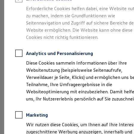
Reifenpakete
Leasing
Erforderliche Cookies helfen dabei, eine Website nu
Leasing-Angebote
zu machen, indem sie Grundfunktionen wie
Gepflegt, geprüft und
Gebrauchtwagen Leasing
Seitennavigation und Zugriff auf sichere Bereiche de
Junge Gebrauchtwagen-Leasing
Elektroauto Leasing
Website ermöglichen. Die Website kann ohne diese
für gut befunden.
Kleinwagen-Leasing
Cookies nicht richtig funktionieren.
Leasing ohne Anzahlung
Volkswagen
Finanzierung
Autokredit mit Schlussrate
Analytics und Personalisierung
Versicherungen und Garantien
Zertifizierte
Kfz-Versicherung
Diese Cookies sammeln Informationen über Ihre
Restschuldversicherungen
Websitenutzung (beispielsweise Seitenaufrufe,
Garantien
Gebrauchtwagen.
Verweildauer je Seite, Klicks) und ermöglichen uns b
Wartungsverträge
Geschäftskunden
Teilnahme, Ihre Umfrageergebnisse in die
Professional Class bei Volkswagen
Websiteoptimierung mit einzubeziehen. Damit helfe
Großkunden
uns, Ihr Nutzererlebnis persönlich auf Sie zuzuschne
Behörden
Direktkunden
Sonderfahrzeuge
Marketing
Anpfiff zum Gewinn
Elektromobilität
Wir nutzen diese Cookies, um Ihnen auf Ihre Intere
Elektroautos
zugeschnittene Werbung anzuzeigen, innerhalb und
ID. Tutorials