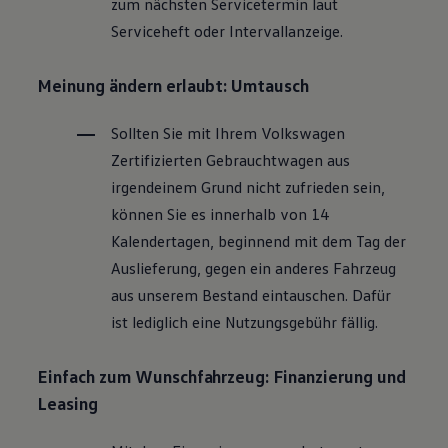
zum nächsten Servicetermin laut
Magazin
Serviceheft oder Intervallanzeige.
Lifestyle
Transport
Familie
Meinung ändern erlaubt: Umtausch
Elektromobilität
Volkswagen R
Pannen- und Unfallhilfe
Sollten Sie mit Ihrem
Volkswagen
Volkswagen Kundenbetreuung
Zertifizierten
Gebrauchtwagen
aus
irgendeinem Grund nicht zufrieden sein,
können Sie es innerhalb von 14
Kalendertagen, beginnend mit dem Tag der
Auslieferung, gegen ein anderes Fahrzeug
aus unserem Bestand eintauschen. Dafür
ist lediglich eine Nutzungsgebühr fällig.
Einfach zum Wunschfahrzeug: Finanzierung und
Leasing