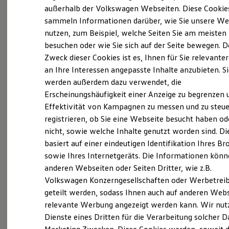
Elektrofahrzeugkonzepte
außerhalb der Volkswagen Webseiten. Diese Cookie
ID. EVERY1
sammeln Informationen darüber, wie Sie unsere We
Reichweite
nutzen, zum Beispiel, welche Seiten Sie am meisten
Reichweite der ID. Modelle
(
Impressum & Rechtliches
)
Reichweite im Winter
besuchen oder wie Sie sich auf der Seite bewegen. D
Rekuperation
Zweck dieser Cookies ist es, Ihnen für Sie relevante
Laden
an Ihre Interessen angepasste Inhalte anzubieten. S
Laden unterwegs
Laden Zuhause
werden außerdem dazu verwendet, die
Ladestationen finden
Erscheinungshäufigkeit einer Anzeige zu begrenzen 
Ladezeitensimulator
Ganz selbstverständlich.
Das
Effektivität von Kampagnen zu messen und zu steue
Batterie
Sicherheit
Gebrauchtwagen
-
registrieren, ob Sie eine Webseite besucht haben od
Garantie und Lebensdauer
nicht, sowie welche Inhalte genutzt worden sind. Di
Leistungsversprechen.
Nachhaltigkeit
basiert auf einer eindeutigen Identifikation Ihres B
Technologie
Kosten und Kauf
sowie Ihres Internetgeräts. Die Informationen kön
Verbrauchskosten
Rundum sicher: der 360°
Gebrauchtwagen
-
anderen Webseiten oder Seiten Dritter, wie z.B.
Kaufoptionen
Check
Volkswagen Konzerngesellschaften oder Werbetrei
E-Auto-Förderung
Software und Konnektivität
geteilt werden, sodass Ihnen auch auf anderen Web
Die ID. Software 6
Bevor ein
Volkswagen
Zertifizierter
relevante Werbung angezeigt werden kann. Wir nut
ID. Software Versionen und Updates
Gebrauchtwagen
an unsere Kunden
Dienste eines Dritten für die Verarbeitung solcher D
Digitale Extras
Schnittstellen zu Ihrem ID.
übergeben wird, prüfen wir den Zustand