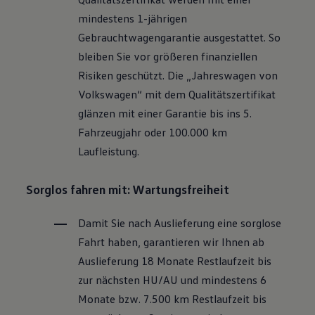
Motorenöl und Flüssigkeiten
mindestens 1-jährigen
Räder und Reifen
Pannen- und Unfallhilfe
Gebrauchtwagengarantie ausgestattet. So
Economy Service
bleiben Sie vor größeren finanziellen
Volkswagen Teile
Zubehör
Risiken geschützt. Die „Jahreswagen von
Modellspezifisches Zubehör
Volkswagen
“ mit dem Qualitätszertifikat
Schutz und Pflege
Transport
glänzen mit einer Garantie bis ins 5.
Entertainment und Elektronik
Fahrzeugjahr oder 100.000 km
Individualisieren
Wallbox und Ladekabel
Laufleistung.
Digitale Extras
Dienste für Ihr Modell finden
Volkswagen Apps, Login und Shop
Sorglos fahren mit: Wartungsfreiheit
Handy und Fahrzeug verbinden
Updates für Software, Karten und Radio
Damit Sie nach Auslieferung eine sorglose
Über Ihr Auto
Vorgängermodelle
Fahrt haben, garantieren wir Ihnen ab
Kundeninformationen
Auslieferung 18 Monate Restlaufzeit bis
Volkswagen Kundenbetreuung
Warn- und Kontrollleuchten
zur nächsten
HU/AU
und mindestens 6
Assistenzsysteme
Monate bzw. 7.500 km Restlaufzeit bis
Digitale Betriebsanleitung
Live Beratung