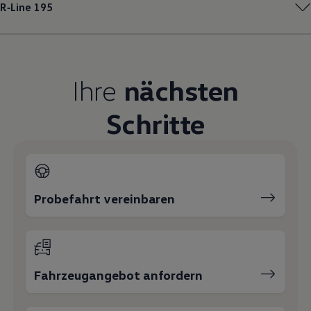
R‑Line
195
Magazin
Lifestyle
Transport
Familie
Elektromobilität
Volkswagen R
Ihre
nächsten
Pannen- und Unfallhilfe
Volkswagen Kundenbetreuung
Schritte
Probefahrt vereinbaren
Fahrzeugangebot anfordern