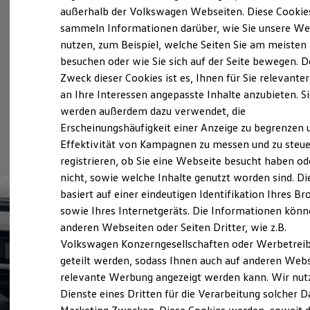
Elektrofahrzeugkonzepte
außerhalb der Volkswagen Webseiten. Diese Cookie
ID. EVERY1
sammeln Informationen darüber, wie Sie unsere We
Reichweite
nutzen, zum Beispiel, welche Seiten Sie am meisten
Reichweite der ID. Modelle
Reichweite im Winter
besuchen oder wie Sie sich auf der Seite bewegen. D
Rekuperation
Zweck dieser Cookies ist es, Ihnen für Sie relevante
Laden
an Ihre Interessen angepasste Inhalte anzubieten. S
Laden unterwegs
Laden Zuhause
werden außerdem dazu verwendet, die
Ladestationen finden
Erscheinungshäufigkeit einer Anzeige zu begrenzen 
Ladezeitensimulator
Effektivität von Kampagnen zu messen und zu steue
Batterie
Sicherheit
registrieren, ob Sie eine Webseite besucht haben od
Garantie und Lebensdauer
nicht, sowie welche Inhalte genutzt worden sind. Di
Nachhaltigkeit
basiert auf einer eindeutigen Identifikation Ihres B
Technologie
Kosten und Kauf
sowie Ihres Internetgeräts. Die Informationen kön
Verbrauchskosten
anderen Webseiten oder Seiten Dritter, wie z.B.
Kaufoptionen
Volkswagen Konzerngesellschaften oder Werbetrei
E-Auto-Förderung
Software und Konnektivität
geteilt werden, sodass Ihnen auch auf anderen Web
Die ID. Software 6
relevante Werbung angezeigt werden kann. Wir nut
ID. Software Versionen und Updates
Dienste eines Dritten für die Verarbeitung solcher D
Digitale Extras
Schnittstellen zu Ihrem ID.