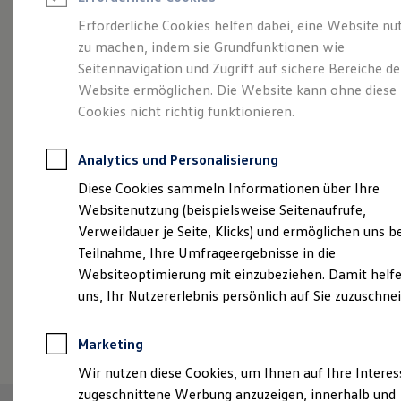
Reifenpakete
Leasing
Erforderliche Cookies helfen dabei, eine Website nu
Leasing-Angebote
zu machen, indem sie Grundfunktionen wie
Abenteuer Leben.
Der
Gebrauchtwagen Leasing
Seitennavigation und Zugriff auf sichere Bereiche de
Junge Gebrauchtwagen-Leasing
Elektroauto Leasing
Website ermöglichen. Die Website kann ohne diese
Tiguan.
Kleinwagen-Leasing
Cookies nicht richtig funktionieren.
Leasing ohne Anzahlung
Finanzierung
Autokredit mit Schlussrate
Analytics und Personalisierung
Versicherungen und Garantien
Kfz-Versicherung
Diese Cookies sammeln Informationen über Ihre
Restschuldversicherungen
Websitenutzung (beispielsweise Seitenaufrufe,
Garantien
Verweildauer je Seite, Klicks) und ermöglichen uns b
Wartungsverträge
Geschäftskunden
Teilnahme, Ihre Umfrageergebnisse in die
Professional Class bei Volkswagen
Websiteoptimierung mit einzubeziehen. Damit helfe
Großkunden
uns, Ihr Nutzererlebnis persönlich auf Sie zuzuschne
Behörden
Direktkunden
(
Impressum & Rechtliches
)
Sonderfahrzeuge
Marketing
Anpfiff zum Gewinn
Elektromobilität
Wir nutzen diese Cookies, um Ihnen auf Ihre Intere
Elektroautos
zugeschnittene Werbung anzuzeigen, innerhalb und
ID. Tutorials