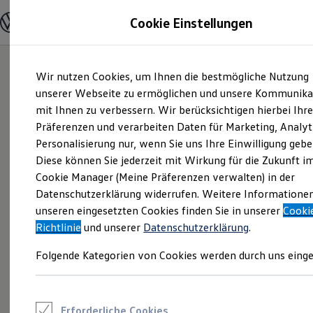
Modelle und Konfigurator
Cookie Einstellungen
Konfigurator
Modelle vergleichen
Konfiguration laden
Zum
Zum
Autosuche
Wir nutzen Cookies, um Ihnen die bestmögliche Nutzung
Hauptinhalt
Footer
Elektroautos
springen
springen
unserer Webseite zu ermöglichen und unsere Kommunika
ENERGY Sondermodelle
Nutzfahrzeuge
mit Ihnen zu verbessern. Wir berücksichtigen hierbei Ihr
SUV und CUV
Präferenzen und verarbeiten Daten für Marketing, Analyt
Familienautos
Personalisierung nur, wenn Sie uns Ihre Einwilligung gebe
Kombis
Kompaktwagen
Diese können Sie jederzeit mit Wirkung für die Zukunft i
Sportwagen
Cookie Manager (Meine Präferenzen verwalten) in der
Schnell verfügbare Fahrzeuge
Angebote und Produkte
Datenschutzerklärung widerrufen. Weitere Informatione
Aktuelle Angebote
unseren eingesetzten Cookies finden Sie in unserer
Cooki
E-Auto-Förderung
Richtlinie
und unserer
Datenschutzerklärung
.
Volkswagen Marktplatz
Die ENERGY Sondermodelle
Folgende Kategorien von Cookies werden durch uns einge
Junge Gebrauchtwagen und Gebrauchtwagen
Volkswagen Zertifizierte Gebrauchtwagen
Elektromobilität bei Gebrauchtwagen
Zubehör- und Serviceangebote
Saisonangebote
Erforderliche Cookies