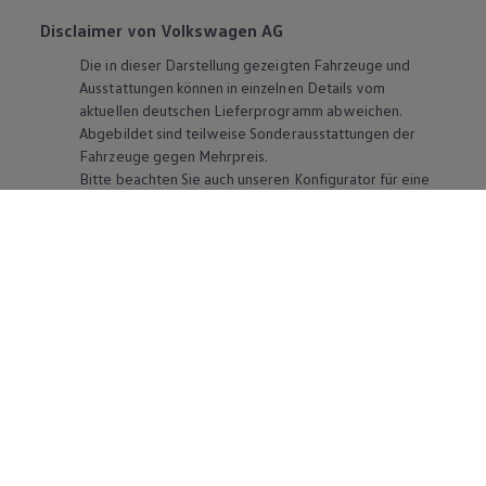
Disclaimer von Volkswagen AG
Die in dieser Darstellung gezeigten Fahrzeuge und
Ausstattungen können in einzelnen Details vom
aktuellen deutschen Lieferprogramm abweichen.
Abgebildet sind teilweise Sonderausstattungen der
Fahrzeuge gegen Mehrpreis.
Bitte beachten Sie auch unseren Konfigurator für eine
Übersicht der aktuell verfügbaren Modelle und
Ausstattungen.
Die angegebenen Verbrauchs- und Emissionswerte
beziehen sich nicht auf ein einzelnes Fahrzeug und sind
nicht Bestandteil des Angebots, sondern dienen allein
Vergleichszwecken zwischen den verschiedenen
Fahrzeugtypen. Zusatzausstattungen und
Zubehör
(Anbauteile, Reifenformat usw.) können relevante
Fahrzeugparameter, wie
z. B.
Gewicht, Rollwiderstand
und Aerodynamik verändern und neben Witterungs-
und Verkehrsbedingungen sowie dem individuellen
Fahrverhalten den Kraftstoffverbrauch, den