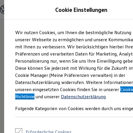
Modelle und Konfigurator
Cookie Einstellungen
Konfigurator
Modelle vergleichen
Konfiguration laden
Zum
Zum
Autosuche
Wir nutzen Cookies, um Ihnen die bestmögliche Nutzung
Hauptinhalt
Footer
Elektroautos
springen
springen
unserer Webseite zu ermöglichen und unsere Kommunika
ENERGY Sondermodelle
Nutzfahrzeuge
mit Ihnen zu verbessern. Wir berücksichtigen hierbei Ihr
SUV und CUV
Präferenzen und verarbeiten Daten für Marketing, Analyt
Familienautos
Personalisierung nur, wenn Sie uns Ihre Einwilligung gebe
Kombis
Kompaktwagen
Diese können Sie jederzeit mit Wirkung für die Zukunft i
Sportwagen
Cookie Manager (Meine Präferenzen verwalten) in der
Schnell verfügbare Fahrzeuge
Angebote und Produkte
Datenschutzerklärung widerrufen. Weitere Informatione
Aktuelle Angebote
unseren eingesetzten Cookies finden Sie in unserer
Cooki
E-Auto-Förderung
Richtlinie
und unserer
Datenschutzerklärung
.
Volkswagen Marktplatz
Die ENERGY Sondermodelle
Folgende Kategorien von Cookies werden durch uns einge
Junge Gebrauchtwagen und Gebrauchtwagen
Volkswagen Zertifizierte Gebrauchtwagen
Elektromobilität bei Gebrauchtwagen
Zubehör- und Serviceangebote
Saisonangebote
Erforderliche Cookies