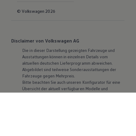
© Volkswagen 2026
Disclaimer von Volkswagen AG
Die in dieser Darstellung gezeigten Fahrzeuge und
Ausstattungen können in einzelnen Details vom
aktuellen deutschen Lieferprogramm abweichen.
Abgebildet sind teilweise Sonderausstattungen der
Fahrzeuge gegen Mehrpreis.
Bitte beachten Sie auch unseren Konfigurator für eine
Übersicht der aktuell verfügbaren Modelle und
Ausstattungen.
Die angegebenen Verbrauchs- und Emissionswerte
beziehen sich nicht auf ein einzelnes Fahrzeug und sind
nicht Bestandteil des Angebots, sondern dienen allein
Vergleichszwecken zwischen den verschiedenen
Fahrzeugtypen. Zusatzausstattungen und
Zubehör