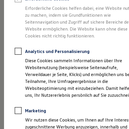
Reifenpakete
Leasing
Erforderliche Cookies helfen dabei, eine Website nu
Leasing-Angebote
zu machen, indem sie Grundfunktionen wie
Volkswagen Economy
Gebrauchtwagen Leasing
Seitennavigation und Zugriff auf sichere Bereiche de
Junge Gebrauchtwagen-Leasing
Elektroauto Leasing
Website ermöglichen. Die Website kann ohne diese
Service
Rabattaktion
Kleinwagen-Leasing
Cookies nicht richtig funktionieren.
Leasing ohne Anzahlung
Finanzierung
Autokredit mit Schlussrate
Analytics und Personalisierung
Versicherungen und Garantien
Kfz-Versicherung
Diese Cookies sammeln Informationen über Ihre
Restschuldversicherungen
Websitenutzung (beispielsweise Seitenaufrufe,
Garantien
Verweildauer je Seite, Klicks) und ermöglichen uns b
Wartungsverträge
Geschäftskunden
Teilnahme, Ihre Umfrageergebnisse in die
Professional Class bei Volkswagen
Websiteoptimierung mit einzubeziehen. Damit helfe
Großkunden
uns, Ihr Nutzererlebnis persönlich auf Sie zuzuschne
Behörden
Direktkunden
Sonderfahrzeuge
Marketing
Anpfiff zum Gewinn
Elektromobilität
Wir nutzen diese Cookies, um Ihnen auf Ihre Intere
Elektroautos
zugeschnittene Werbung anzuzeigen, innerhalb und
ID. Tutorials