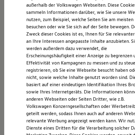
Elektrofahrzeugkonzepte
außerhalb der Volkswagen Webseiten. Diese Cookie
(
Impressum & Rechtliches
)
ID. EVERY1
sammeln Informationen darüber, wie Sie unsere We
Reichweite
nutzen, zum Beispiel, welche Seiten Sie am meisten
Reichweite der ID. Modelle
Was ist der Economy Service
Reichweite im Winter
besuchen oder wie Sie sich auf der Seite bewegen. D
und wer kann ihn nutzen?
Rekuperation
Zweck dieser Cookies ist es, Ihnen für Sie relevante
Laden
an Ihre Interessen angepasste Inhalte anzubieten. S
Laden unterwegs
Laden Zuhause
Ältere Volkswagen haben einen anderen
werden außerdem dazu verwendet, die
Ladestationen finden
Servicebedarf als neue Fahrzeuge. Der Economy
Erscheinungshäufigkeit einer Anzeige zu begrenzen 
Ladezeitensimulator
Service ist speziell für Volkswagen Modelle
Effektivität von Kampagnen zu messen und zu steue
Batterie
Sicherheit
entwickelt worden, die älter als vier Jahre sind. Er
registrieren, ob Sie eine Webseite besucht haben od
Garantie und Lebensdauer
bietet Ihnen ein vielfältiges Leistungsspektrum mit
nicht, sowie welche Inhalte genutzt worden sind. Di
Nachhaltigkeit
zeitwertgerechtem Service und hoher
basiert auf einer eindeutigen Identifikation Ihres B
Technologie
Kosten und Kauf
Ersatzteilqualität. Die Leistungen sind durch
sowie Ihres Internetgeräts. Die Informationen kön
Verbrauchskosten
Fachwissen, Volkswagen Teile und langjährige
anderen Webseiten oder Seiten Dritter, wie z.B.
Kaufoptionen
Erfahrung genau auf Ihr Fahrzeug abgestimmt und
Volkswagen Konzerngesellschaften oder Werbetrei
E-Auto-Förderung
Software und Konnektivität
decken nahezu alle Services ab. Die Preise sind
geteilt werden, sodass Ihnen auch auf anderen Web
Die ID. Software 6
speziell auf das Alter Ihres Fahrzeugs ausgelegt. Bei
relevante Werbung angezeigt werden kann. Wir nut
ID. Software Versionen und Updates
der Durchführung der im Serviceplan
Dienste eines Dritten für die Verarbeitung solcher D
Digitale Extras
Schnittstellen zu Ihrem ID.
vorgeschriebenen Leistungen wird auch die LongLife