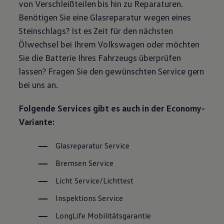
von Verschleißteilen bis hin zu Reparaturen.
Magazin
Benötigen Sie eine Glasreparatur wegen eines
Lifestyle
Transport
Steinschlags? Ist es Zeit für den nächsten
Familie
Ölwechsel bei Ihrem
Volkswagen
oder möchten
Elektromobilität
Volkswagen R
Sie die Batterie Ihres Fahrzeugs überprüfen
Pannen- und Unfallhilfe
lassen? Fragen Sie den gewünschten
Service
gern
Volkswagen Kundenbetreuung
bei uns an.
Folgende Services gibt es auch in der Economy-
Variante:
Glasreparatur
Service
Bremsen
Service
Licht
Service
/Lichttest
Inspektions
Service
LongLife
Mobilitätsgarantie