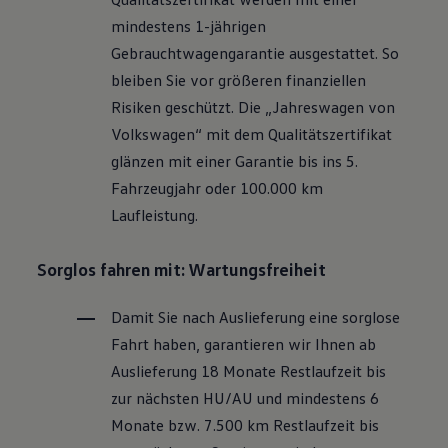
Motorenöl und Flüssigkeiten
mindestens 1-jährigen
Räder und Reifen
Pannen- und Unfallhilfe
Gebrauchtwagengarantie ausgestattet. So
Economy Service
bleiben Sie vor größeren finanziellen
Volkswagen Teile
Zubehör
Risiken geschützt. Die „Jahreswagen von
Modellspezifisches Zubehör
Volkswagen
“ mit dem Qualitätszertifikat
Schutz und Pflege
Transport
glänzen mit einer Garantie bis ins 5.
Entertainment und Elektronik
Fahrzeugjahr oder 100.000 km
Individualisieren
Wallbox und Ladekabel
Laufleistung.
Digitale Extras
Dienste für Ihr Modell finden
Volkswagen Apps, Login und Shop
Sorglos fahren mit: Wartungsfreiheit
Handy und Fahrzeug verbinden
Updates für Software, Karten und Radio
Damit Sie nach Auslieferung eine sorglose
Über Ihr Auto
Vorgängermodelle
Fahrt haben, garantieren wir Ihnen ab
Kundeninformationen
Auslieferung 18 Monate Restlaufzeit bis
Volkswagen Kundenbetreuung
Warn- und Kontrollleuchten
zur nächsten
HU/AU
und mindestens 6
Assistenzsysteme
Monate bzw. 7.500 km Restlaufzeit bis
Digitale Betriebsanleitung
Live Beratung