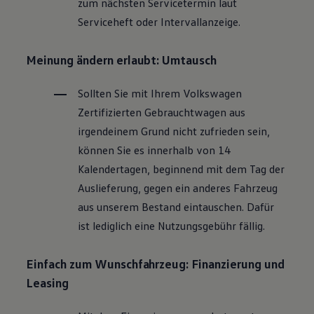
zum nächsten Servicetermin laut
Magazin
Serviceheft oder Intervallanzeige.
Lifestyle
Transport
Familie
Meinung ändern erlaubt: Umtausch
Elektromobilität
Volkswagen R
Pannen- und Unfallhilfe
Sollten Sie mit Ihrem
Volkswagen
Volkswagen Kundenbetreuung
Zertifizierten
Gebrauchtwagen
aus
irgendeinem Grund nicht zufrieden sein,
können Sie es innerhalb von 14
Kalendertagen, beginnend mit dem Tag der
Auslieferung, gegen ein anderes Fahrzeug
aus unserem Bestand eintauschen. Dafür
ist lediglich eine Nutzungsgebühr fällig.
Einfach zum Wunschfahrzeug: Finanzierung und
Leasing