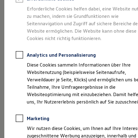
Reifenpakete
Leasing
Erforderliche Cookies helfen dabei, eine Website nu
Leasing-Angebote
zu machen, indem sie Grundfunktionen wie
Gepflegt, geprüft und
Gebrauchtwagen Leasing
Seitennavigation und Zugriff auf sichere Bereiche de
Junge Gebrauchtwagen-Leasing
Elektroauto Leasing
Website ermöglichen. Die Website kann ohne diese
für gut befunden.
Kleinwagen-Leasing
Cookies nicht richtig funktionieren.
Leasing ohne Anzahlung
Volkswagen
Finanzierung
Autokredit mit Schlussrate
Analytics und Personalisierung
Versicherungen und Garantien
Zertifizierte
Kfz-Versicherung
Diese Cookies sammeln Informationen über Ihre
Restschuldversicherungen
Websitenutzung (beispielsweise Seitenaufrufe,
Garantien
Gebrauchtwagen.
Verweildauer je Seite, Klicks) und ermöglichen uns b
Wartungsverträge
Geschäftskunden
Teilnahme, Ihre Umfrageergebnisse in die
Professional Class bei Volkswagen
Websiteoptimierung mit einzubeziehen. Damit helfe
Großkunden
uns, Ihr Nutzererlebnis persönlich auf Sie zuzuschne
Behörden
Direktkunden
Sonderfahrzeuge
Marketing
Anpfiff zum Gewinn
Elektromobilität
Wir nutzen diese Cookies, um Ihnen auf Ihre Intere
Elektroautos
zugeschnittene Werbung anzuzeigen, innerhalb und
ID. Tutorials