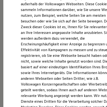
Elektrofahrzeugkonzepte
außerhalb der Volkswagen Webseiten. Diese Cookie
ID. EVERY1
sammeln Informationen darüber, wie Sie unsere We
Reichweite
nutzen, zum Beispiel, welche Seiten Sie am meisten
Reichweite der ID. Modelle
(
Impressum & Rechtliches
)
Reichweite im Winter
besuchen oder wie Sie sich auf der Seite bewegen. D
Rekuperation
Zweck dieser Cookies ist es, Ihnen für Sie relevante
Laden
an Ihre Interessen angepasste Inhalte anzubieten. S
Laden unterwegs
Laden Zuhause
werden außerdem dazu verwendet, die
Ladestationen finden
Erscheinungshäufigkeit einer Anzeige zu begrenzen 
Ladezeitensimulator
Ganz selbstverständlich.
Das
Effektivität von Kampagnen zu messen und zu steue
Batterie
Sicherheit
Gebrauchtwagen
-
registrieren, ob Sie eine Webseite besucht haben od
Garantie und Lebensdauer
nicht, sowie welche Inhalte genutzt worden sind. Di
Leistungsversprechen.
Nachhaltigkeit
basiert auf einer eindeutigen Identifikation Ihres B
Technologie
Kosten und Kauf
sowie Ihres Internetgeräts. Die Informationen kön
Verbrauchskosten
Rundum sicher: der 360°
Gebrauchtwagen
-
anderen Webseiten oder Seiten Dritter, wie z.B.
Kaufoptionen
Check
Volkswagen Konzerngesellschaften oder Werbetrei
E-Auto-Förderung
Software und Konnektivität
geteilt werden, sodass Ihnen auch auf anderen Web
Die ID. Software 6
Bevor ein
Volkswagen
Zertifizierter
relevante Werbung angezeigt werden kann. Wir nut
ID. Software Versionen und Updates
Gebrauchtwagen
an unsere Kunden
Dienste eines Dritten für die Verarbeitung solcher D
Digitale Extras
Schnittstellen zu Ihrem ID.
übergeben wird, prüfen wir den Zustand