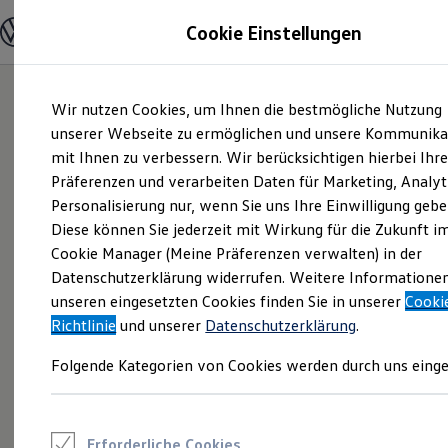
Modelle und Konfigurator
Cookie Einstellungen
Konfigurator
Modelle vergleichen
Konfiguration laden
Zum
Zum
Autosuche
Wir nutzen Cookies, um Ihnen die bestmögliche Nutzung
Hauptinhalt
Footer
Elektroautos
springen
springen
unserer Webseite zu ermöglichen und unsere Kommunika
ENERGY Sondermodelle
Nutzfahrzeuge
mit Ihnen zu verbessern. Wir berücksichtigen hierbei Ihr
SUV und CUV
Präferenzen und verarbeiten Daten für Marketing, Analyt
Familienautos
Personalisierung nur, wenn Sie uns Ihre Einwilligung gebe
Kombis
Kompaktwagen
Diese können Sie jederzeit mit Wirkung für die Zukunft i
Sportwagen
Cookie Manager (Meine Präferenzen verwalten) in der
Schnell verfügbare Fahrzeuge
Angebote und Produkte
Datenschutzerklärung widerrufen. Weitere Informatione
Aktuelle Angebote
unseren eingesetzten Cookies finden Sie in unserer
Cooki
E-Auto-Förderung
Richtlinie
und unserer
Datenschutzerklärung
.
Volkswagen Marktplatz
Die ENERGY Sondermodelle
Folgende Kategorien von Cookies werden durch uns einge
Junge Gebrauchtwagen und Gebrauchtwagen
Volkswagen Zertifizierte Gebrauchtwagen
Elektromobilität bei Gebrauchtwagen
Zubehör- und Serviceangebote
Saisonangebote
Erforderliche Cookies