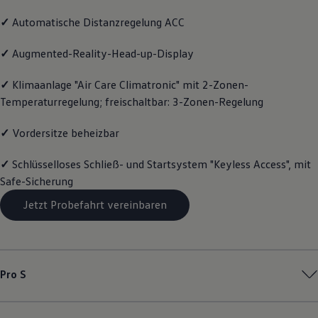
Magazin
✓
Automatische Distanzregelung ACC
Lifestyle
Transport
Familie
✓
Augmented-Reality-Head-up-Display
Elektromobilität
Volkswagen R
✓
Klimaanlage "Air Care Climatronic" mit 2-Zonen-
Pannen- und Unfallhilfe
Temperaturregelung; freischaltbar: 3-Zonen-Regelung
Volkswagen Kundenbetreuung
✓
Vordersitze beheizbar
✓
Schlüsselloses Schließ- und Startsystem "Keyless Access", mit
Safe-Sicherung
Jetzt Probefahrt vereinbaren
Pro S