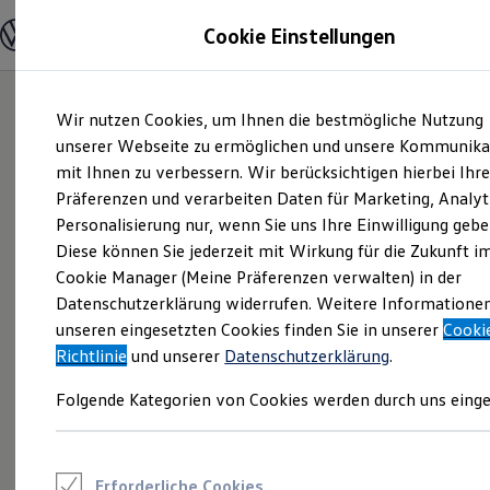
Modelle und Konfigurator
Cookie Einstellungen
Konfigurator
Modelle vergleichen
Konfiguration laden
Zum
Zum
Autosuche
Wir nutzen Cookies, um Ihnen die bestmögliche Nutzung
Hauptinhalt
Footer
Elektroautos
springen
springen
unserer Webseite zu ermöglichen und unsere Kommunika
ENERGY Sondermodelle
Nutzfahrzeuge
mit Ihnen zu verbessern. Wir berücksichtigen hierbei Ihr
SUV und CUV
Präferenzen und verarbeiten Daten für Marketing, Analyt
Familienautos
Personalisierung nur, wenn Sie uns Ihre Einwilligung gebe
Kombis
Kompaktwagen
Diese können Sie jederzeit mit Wirkung für die Zukunft i
Sportwagen
Cookie Manager (Meine Präferenzen verwalten) in der
Schnell verfügbare Fahrzeuge
Angebote und Produkte
Datenschutzerklärung widerrufen. Weitere Informatione
Aktuelle Angebote
unseren eingesetzten Cookies finden Sie in unserer
Cooki
E-Auto-Förderung
Richtlinie
und unserer
Datenschutzerklärung
.
Volkswagen Marktplatz
Die ENERGY Sondermodelle
Folgende Kategorien von Cookies werden durch uns einge
Junge Gebrauchtwagen und Gebrauchtwagen
Volkswagen Zertifizierte Gebrauchtwagen
Elektromobilität bei Gebrauchtwagen
Zubehör- und Serviceangebote
Saisonangebote
Erforderliche Cookies