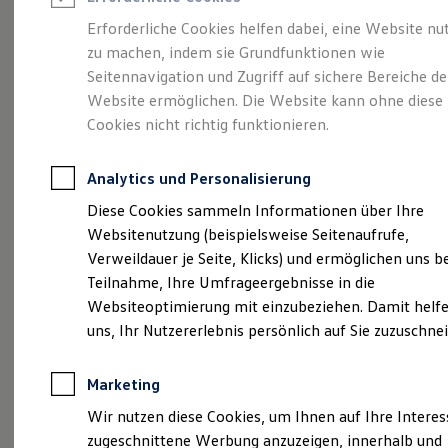
Reifenpakete
Leasing
Erforderliche Cookies helfen dabei, eine Website nu
Leasing-Angebote
zu machen, indem sie Grundfunktionen wie
Der ID.7 Tourer
Gebrauchtwagen Leasing
Seitennavigation und Zugriff auf sichere Bereiche de
Junge Gebrauchtwagen-Leasing
Elektroauto Leasing
Website ermöglichen. Die Website kann ohne diese
Kleinwagen-Leasing
Cookies nicht richtig funktionieren.
Leasing ohne Anzahlung
Finanzierung
Autokredit mit Schlussrate
Analytics und Personalisierung
Versicherungen und Garantien
Kfz-Versicherung
Diese Cookies sammeln Informationen über Ihre
Restschuldversicherungen
Websitenutzung (beispielsweise Seitenaufrufe,
Garantien
Verweildauer je Seite, Klicks) und ermöglichen uns b
Wartungsverträge
(
Impressum & Rechtliches
)
Geschäftskunden
Teilnahme, Ihre Umfrageergebnisse in die
Professional Class bei Volkswagen
Websiteoptimierung mit einzubeziehen. Damit helfe
Großkunden
uns, Ihr Nutzererlebnis persönlich auf Sie zuzuschne
Behörden
Direktkunden
Sonderfahrzeuge
Marketing
Anpfiff zum Gewinn
Probefahrt vereinbaren
Elektromobilität
Wir nutzen diese Cookies, um Ihnen auf Ihre Intere
Elektroautos
zugeschnittene Werbung anzuzeigen, innerhalb und
ID. Tutorials