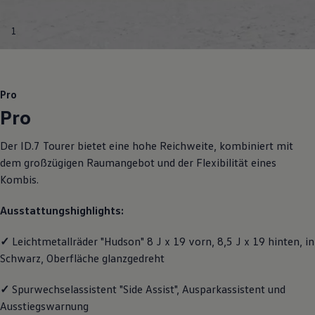
Motorenöl und Flüssigkeiten
Räder und Reifen
1
Pannen- und Unfallhilfe
Economy Service
Volkswagen Teile
Zubehör
Modellspezifisches Zubehör
Pro
Schutz und Pflege
Pro
Transport
Entertainment und Elektronik
Individualisieren
Der
ID.7 Tourer
bietet eine hohe Reichweite, kombiniert mit
Wallbox und Ladekabel
dem großzügigen Raumangebot und der Flexibilität eines
Digitale Extras
Dienste für Ihr Modell finden
Kombis.
Volkswagen Apps, Login und Shop
Handy und Fahrzeug verbinden
Ausstattungshighlights:
Updates für Software, Karten und Radio
Über Ihr Auto
Vorgängermodelle
✓
Leichtmetallräder "Hudson" 8 J x 19 vorn, 8,5 J x 19 hinten, in
Kundeninformationen
Schwarz, Oberfläche glanzgedreht
Volkswagen Kundenbetreuung
Warn- und Kontrollleuchten
✓
Spurwechselassistent "Side Assist", Ausparkassistent und
Assistenzsysteme
Digitale Betriebsanleitung
Ausstiegswarnung
Live Beratung