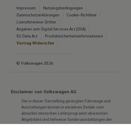
Impressum
Nutzungsbedingungen
Datenschutzerklärungen
Cookie-Richtlinie
Lizenzhinweise Dritter
Angaben zum Digital Services Act (DSA)
EU Data Act
Produktsicherheitsinformationen
Vertrag Widerrufen
© Volkswagen 2026
Disclaimer von Volkswagen AG
Die in dieser Darstellung gezeigten Fahrzeuge und
Ausstattungen können in einzelnen Details vom
aktuellen deutschen Lieferprogramm abweichen.
Abgebildet sind teilweise Sonderausstattungen der
Fahrzeuge gegen Mehrpreis.