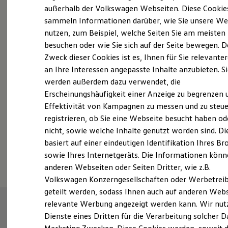
Elektrofahrzeugkonzepte
außerhalb der Volkswagen Webseiten. Diese Cookie
ID. EVERY1
sammeln Informationen darüber, wie Sie unsere We
Reichweite
nutzen, zum Beispiel, welche Seiten Sie am meisten
Fahrzeugangebot anfordern
Reichweite der ID. Modelle
Reichweite im Winter
besuchen oder wie Sie sich auf der Seite bewegen. D
Rekuperation
Zweck dieser Cookies ist es, Ihnen für Sie relevante
Laden
an Ihre Interessen angepasste Inhalte anzubieten. S
Laden unterwegs
Laden Zuhause
werden außerdem dazu verwendet, die
Ladestationen finden
Servicetermin buchen
Erscheinungshäufigkeit einer Anzeige zu begrenzen 
Ladezeitensimulator
Effektivität von Kampagnen zu messen und zu steue
Batterie
Sicherheit
registrieren, ob Sie eine Webseite besucht haben od
Garantie und Lebensdauer
nicht, sowie welche Inhalte genutzt worden sind. Di
Nachhaltigkeit
basiert auf einer eindeutigen Identifikation Ihres B
Technologie
Serviceanfrage stellen
Kosten und Kauf
sowie Ihres Internetgeräts. Die Informationen kön
Verbrauchskosten
anderen Webseiten oder Seiten Dritter, wie z.B.
Kaufoptionen
Volkswagen Konzerngesellschaften oder Werbetrei
E-Auto-Förderung
Software und Konnektivität
geteilt werden, sodass Ihnen auch auf anderen Web
Die ID. Software 6
relevante Werbung angezeigt werden kann. Wir nut
ID. Software Versionen und Updates
Dienste eines Dritten für die Verarbeitung solcher D
Digitale Extras
Schnittstellen zu Ihrem ID.