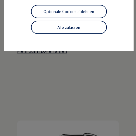
Motorenöl und Flüssigkeiten
Räder und Reifen
Optionale Cookies ablehnen
Pannen- und Unfallhilfe
Der ID.4
Economy Service
Volkswagen Teile
Alle zulassen
Kraftvoll wie ein SUV, nachhaltig wie ein ID.
Zubehör
Modellspezifisches Zubehör
Entdecken Sie den ID.4!
Schutz und Pflege
Transport
Mehr zum ID.4 erfahren
Entertainment und Elektronik
Individualisieren
Wallbox und Ladekabel
Digitale Extras
Dienste für Ihr Modell finden
Volkswagen Apps, Login und Shop
Handy und Fahrzeug verbinden
Updates für Software, Karten und Radio
Über Ihr Auto
Vorgängermodelle
Kundeninformationen
Volkswagen Kundenbetreuung
Warn- und Kontrollleuchten
Assistenzsysteme
Digitale Betriebsanleitung
Live Beratung