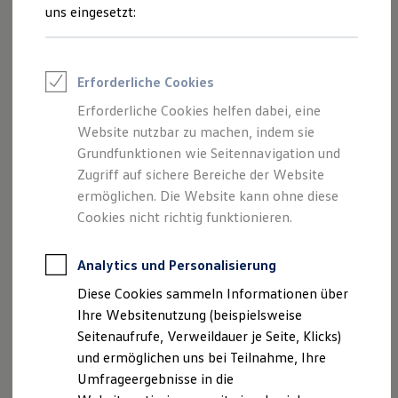
Reifenpakete
uns eingesetzt:
Leasing
Leasing-Angebote
Gebrauchtwagen Leasing
Junge Gebrauchtwagen-Leasing
Erforderliche Cookies
Elektroauto Leasing
Kleinwagen-Leasing
Erforderliche Cookies helfen dabei, eine
Leasing ohne Anzahlung
Der Polo
Website nutzbar zu machen, indem sie
Finanzierung
Autokredit mit Schlussrate
Grundfunktionen wie Seitennavigation und
Versicherungen und Garantien
Zugriff auf sichere Bereiche der Website
Kompakt, wendig und voller Möglichkeiten.
Kfz-Versicherung
ermöglichen. Die Website kann ohne diese
Entdecken Sie den Polo.
Restschuldversicherungen
Garantien
Cookies nicht richtig funktionieren.
Wartungsverträge
Mehr zum Polo erfahren
Geschäftskunden
Professional Class bei Volkswagen
Analytics und Personalisierung
Großkunden
Diese Cookies sammeln Informationen über
Behörden
Direktkunden
Ihre Websitenutzung (beispielsweise
Sonderfahrzeuge
Seitenaufrufe, Verweildauer je Seite, Klicks)
Anpfiff zum Gewinn
und ermöglichen uns bei Teilnahme, Ihre
Elektromobilität
Elektroautos
Umfrageergebnisse in die
ID. Tutorials