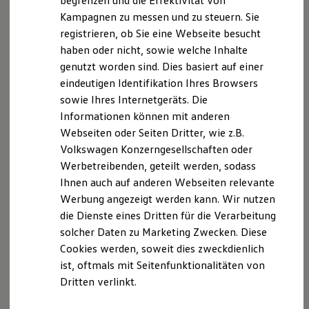
begrenzen und die Effektivität von
Hybridautos
Kampagnen zu messen und zu steuern. Sie
Marke und Erlebnis
registrieren, ob Sie eine Webseite besucht
Volkswagen R und R Experience
R-Modelle
haben oder nicht, sowie welche Inhalte
R Experience
Der T-Cross
genutzt worden sind. Dies basiert auf einer
Driving Experience
eindeutigen Identifikation Ihres Browsers
Volkswagen entdecken
Wendig, flexibel, vielseitig. Entdecken Sie den
Werkbesichtigung
sowie Ihres Internetgeräts. Die
Factory visit
T‑Cross.
Informationen können mit anderen
Lifestyle Shop
Webseiten oder Seiten Dritter, wie z.B.
T-Roc Kollektion
Mehr zum T-Cross erfahren
Golf Kollektion
Volkswagen Konzerngesellschaften oder
ID. Kollektion
Werbetreibenden, geteilt werden, sodass
Volkswagen Kollektion
Ihnen auch auf anderen Webseiten relevante
R-Kollektion
GTI Kollektion
Werbung angezeigt werden kann. Wir nutzen
Fußball Drop
die Dienste eines Dritten für die Verarbeitung
we drive football
solcher Daten zu Marketing Zwecken. Diese
#wedriveproud
Besitzer und Service
Cookies werden, soweit dies zweckdienlich
myVolkswagen
ist, oftmals mit Seitenfunktionalitäten von
Software Updates
Dritten verlinkt.
Service und Ersatzteile
Inspektion und HU/AU
Reparaturen und Checks