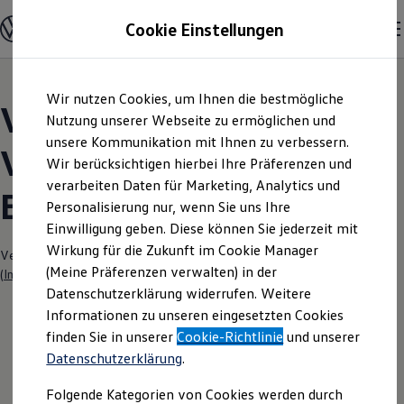
Modelle und Konfigurator
Cookie Einstellungen
Konfigurator
Modelle vergleichen
Konfiguration laden
Zum
Zum
Autosuche
Wir nutzen Cookies, um Ihnen die bestmögliche
Hauptinhalt
Footer
Elektroautos
Volkswagen Modelle |
springen
springen
Nutzung unserer Webseite zu ermöglichen und
ENERGY Sondermodelle
Nutzfahrzeuge
unsere Kommunikation mit Ihnen zu verbessern.
Volkswagen Zentrum
SUV und CUV
Wir berücksichtigen hierbei Ihre Präferenzen und
Familienautos
verarbeiten Daten für Marketing, Analytics und
Kombis
Bergkamen
Kompaktwagen
Personalisierung nur, wenn Sie uns Ihre
Sportwagen
Einwilligung geben. Diese können Sie jederzeit mit
Schnell verfügbare Fahrzeuge
Angebote und Produkte
Wirkung für die Zukunft im Cookie Manager
Verantwortlich für die Inhalte auf dieser Seite ist die Hülpert SK GmbH
Aktuelle Angebote
(Meine Präferenzen verwalten) in der
(
Impressum & Rechtliches
)
E-Auto-Förderung
Datenschutzerklärung widerrufen. Weitere
Volkswagen Marktplatz
Informationen zu unseren eingesetzten Cookies
Die ENERGY Sondermodelle
Junge Gebrauchtwagen und Gebrauchtwagen
finden Sie in unserer
Cookie-Richtlinie
und unserer
Volkswagen Zertifizierte Gebrauchtwagen
Datenschutzerklärung
.
Elektromobilität bei Gebrauchtwagen
Zubehör- und Serviceangebote
Folgende Kategorien von Cookies werden durch
Saisonangebote