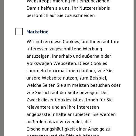
Websiteoptimierung mit einzubeziehen.
Elektrofahrzeugkonzepte
Damit helfen sie uns, Ihr Nutzererlebnis
ID. EVERY1
Reichweite
persönlich auf Sie zuzuschneiden.
Reichweite der ID. Modelle
Reichweite im Winter
Rekuperation
Marketing
Der neue ID.3 Neo
Laden
Wir nutzen diese Cookies, um Ihnen auf Ihre
Laden unterwegs
Laden Zuhause
Interessen zugeschnittene Werbung
So geht neu. Klar im Design. Stark im Alltag.
Ladestationen finden
anzuzeigen, innerhalb und außerhalb der
Entdecken Sie jetzt den neuen ID.3 Neo!
Ladezeitensimulator
Volkswagen Webseiten. Diese Cookies
Batterie
Sicherheit
Mehr zum ID.3 Neo erfahren
sammeln Informationen darüber, wie Sie
Garantie und Lebensdauer
unsere Webseite nutzen, zum Beispiel,
Nachhaltigkeit
welche Seiten Sie am meisten besuchen oder
Technologie
Kosten und Kauf
wie Sie sich auf der Seite bewegen. Der
Verbrauchskosten
Zweck dieser Cookies ist es, Ihnen für Sie
Kaufoptionen
relevantere und an Ihre Interessen
E-Auto-Förderung
Software und Konnektivität
angepasste Inhalte anzubieten. Sie werden
Die ID. Software 6
außerdem dazu verwendet, die
ID. Software Versionen und Updates
Erscheinungshäufigkeit einer Anzeige zu
Digitale Extras
Schnittstellen zu Ihrem ID.