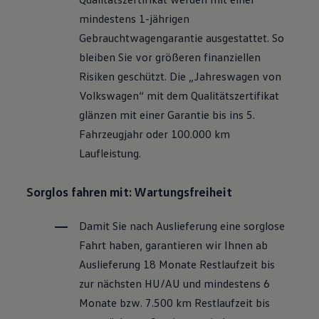
R-Kollektion
mindestens 1-jährigen
GTI Kollektion
Fußball Drop
Gebrauchtwagengarantie ausgestattet. So
we drive football
bleiben Sie vor größeren finanziellen
#wedriveproud
Besitzer und Service
Risiken geschützt. Die „Jahreswagen von
myVolkswagen
Volkswagen
“ mit dem Qualitätszertifikat
Software Updates
Service und Ersatzteile
glänzen mit einer Garantie bis ins 5.
Inspektion und HU/AU
Fahrzeugjahr oder 100.000 km
Reparaturen und Checks
Motorenöl und Flüssigkeiten
Laufleistung.
Räder und Reifen
Pannen- und Unfallhilfe
Economy Service
Sorglos fahren mit: Wartungsfreiheit
Volkswagen Teile
Zubehör
Damit Sie nach Auslieferung eine sorglose
Modellspezifisches Zubehör
Schutz und Pflege
Fahrt haben, garantieren wir Ihnen ab
Transport
Auslieferung 18 Monate Restlaufzeit bis
Entertainment und Elektronik
Individualisieren
zur nächsten
HU/AU
und mindestens 6
Wallbox und Ladekabel
Monate bzw. 7.500 km Restlaufzeit bis
Digitale Extras
Dienste für Ihr Modell finden