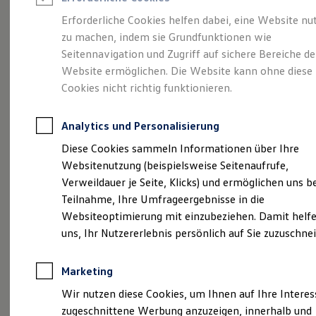
Reifenpakete
Leasing
Erforderliche Cookies helfen dabei, eine Website nu
Leasing-Angebote
zu machen, indem sie Grundfunktionen wie
Gepflegt, geprüft und
Gebrauchtwagen Leasing
Seitennavigation und Zugriff auf sichere Bereiche de
Junge Gebrauchtwagen-Leasing
Elektroauto Leasing
Website ermöglichen. Die Website kann ohne diese
für gut befunden.
Kleinwagen-Leasing
Cookies nicht richtig funktionieren.
Leasing ohne Anzahlung
Volkswagen
Finanzierung
Autokredit mit Schlussrate
Analytics und Personalisierung
Versicherungen und Garantien
Zertifizierte
Kfz-Versicherung
Diese Cookies sammeln Informationen über Ihre
Restschuldversicherungen
Websitenutzung (beispielsweise Seitenaufrufe,
Garantien
Gebrauchtwagen.
Verweildauer je Seite, Klicks) und ermöglichen uns b
Wartungsverträge
Geschäftskunden
Teilnahme, Ihre Umfrageergebnisse in die
Professional Class bei Volkswagen
Websiteoptimierung mit einzubeziehen. Damit helfe
Großkunden
uns, Ihr Nutzererlebnis persönlich auf Sie zuzuschne
Behörden
Direktkunden
Sonderfahrzeuge
Marketing
Anpfiff zum Gewinn
Elektromobilität
Wir nutzen diese Cookies, um Ihnen auf Ihre Intere
Elektroautos
zugeschnittene Werbung anzuzeigen, innerhalb und
ID. Tutorials