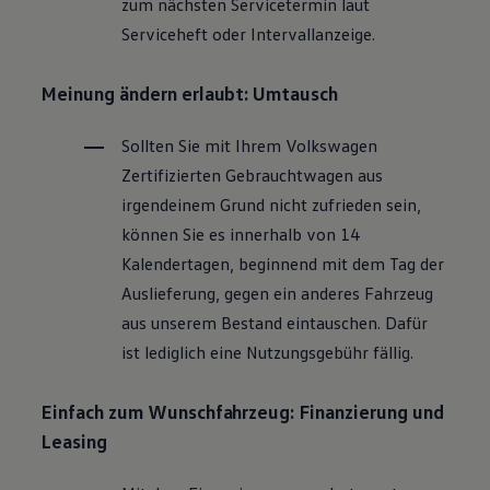
zum nächsten Servicetermin laut
Volkswagen Apps, Login und Shop
Serviceheft oder Intervallanzeige.
Handy und Fahrzeug verbinden
Updates für Software, Karten und Radio
Über Ihr Auto
Meinung ändern erlaubt: Umtausch
Vorgängermodelle
Kundeninformationen
Volkswagen Kundenbetreuung
Sollten Sie mit Ihrem
Volkswagen
Warn- und Kontrollleuchten
Zertifizierten
Gebrauchtwagen
aus
Assistenzsysteme
Digitale Betriebsanleitung
irgendeinem Grund nicht zufrieden sein,
Live Beratung
können Sie es innerhalb von 14
Magazin
Lifestyle
Kalendertagen, beginnend mit dem Tag der
Transport
Auslieferung, gegen ein anderes Fahrzeug
Familie
Elektromobilität
aus unserem Bestand eintauschen. Dafür
Volkswagen R
ist lediglich eine Nutzungsgebühr fällig.
Pannen- und Unfallhilfe
Volkswagen Kundenbetreuung
Einfach zum Wunschfahrzeug: Finanzierung und
Leasing