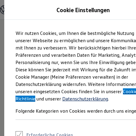
Modelle und Konfigurator
Cookie Einstellungen
Konfigurator
Modelle vergleichen
Konfiguration laden
Zum
Zum
Autosuche
Wir nutzen Cookies, um Ihnen die bestmögliche Nutzung
Hauptinhalt
Footer
Elektroautos
springen
springen
unserer Webseite zu ermöglichen und unsere Kommunika
ENERGY Sondermodelle
Nutzfahrzeuge
mit Ihnen zu verbessern. Wir berücksichtigen hierbei Ihr
SUV und CUV
Präferenzen und verarbeiten Daten für Marketing, Analyt
Familienautos
Personalisierung nur, wenn Sie uns Ihre Einwilligung gebe
Kombis
Kompaktwagen
Diese können Sie jederzeit mit Wirkung für die Zukunft i
Sportwagen
Cookie Manager (Meine Präferenzen verwalten) in der
Schnell verfügbare Fahrzeuge
Angebote und Produkte
Datenschutzerklärung widerrufen. Weitere Informatione
Aktuelle Angebote
unseren eingesetzten Cookies finden Sie in unserer
Cooki
E-Auto-Förderung
Richtlinie
und unserer
Datenschutzerklärung
.
Volkswagen Marktplatz
Die ENERGY Sondermodelle
Folgende Kategorien von Cookies werden durch uns einge
Junge Gebrauchtwagen und Gebrauchtwagen
Volkswagen Zertifizierte Gebrauchtwagen
Elektromobilität bei Gebrauchtwagen
Zubehör- und Serviceangebote
Saisonangebote
Erforderliche Cookies