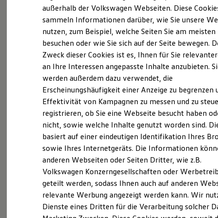
Der neue ID. Polo
außerhalb der Volkswagen Webseiten. Diese Cookie
Der neue ID.3 Neo
sammeln Informationen darüber, wie Sie unsere We
Der ID.4
nutzen, zum Beispiel, welche Seiten Sie am meisten
Der ID.4 GTX
(
Impressum & Rechtliches
)
Der ID.5 GTX
besuchen oder wie Sie sich auf der Seite bewegen. D
Der ID.7
Zweck dieser Cookies ist es, Ihnen für Sie relevante
Der ID.7 GTX
an Ihre Interessen angepasste Inhalte anzubieten. S
Der ID.7 Tourer
Der ID.7 GTX Tourer
werden außerdem dazu verwendet, die
Der ID. Buzz
Erscheinungshäufigkeit einer Anzeige zu begrenzen 
Der neue ID. Cross
Ganz selbstverständlich.
Das
Effektivität von Kampagnen zu messen und zu steue
Elektrofahrzeugkonzepte
ID. EVERY1
Gebrauchtwagen
-
registrieren, ob Sie eine Webseite besucht haben od
Reichweite
nicht, sowie welche Inhalte genutzt worden sind. Di
Leistungsversprechen.
Reichweite der ID. Modelle
basiert auf einer eindeutigen Identifikation Ihres B
Reichweite im Winter
Rekuperation
sowie Ihres Internetgeräts. Die Informationen kön
Laden
Rundum sicher: der 360°
Gebrauchtwagen
-
anderen Webseiten oder Seiten Dritter, wie z.B.
Laden unterwegs
Check
Volkswagen Konzerngesellschaften oder Werbetrei
Laden Zuhause
Ladestationen finden
geteilt werden, sodass Ihnen auch auf anderen Web
Ladezeitensimulator
Bevor ein
Volkswagen
Zertifizierter
relevante Werbung angezeigt werden kann. Wir nut
Batterie
Gebrauchtwagen
an unsere Kunden
Dienste eines Dritten für die Verarbeitung solcher D
Sicherheit
Garantie und Lebensdauer
übergeben wird, prüfen wir den Zustand