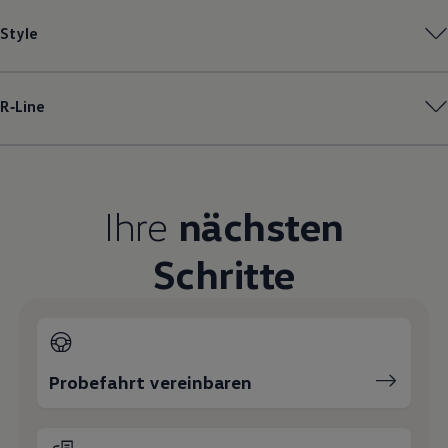
Magazin
Style
Lifestyle
Transport
Familie
Elektromobilität
R‑Line
Volkswagen R
Pannen- und Unfallhilfe
Volkswagen Kundenbetreuung
Ihre
nächsten
Schritte
Probefahrt vereinbaren