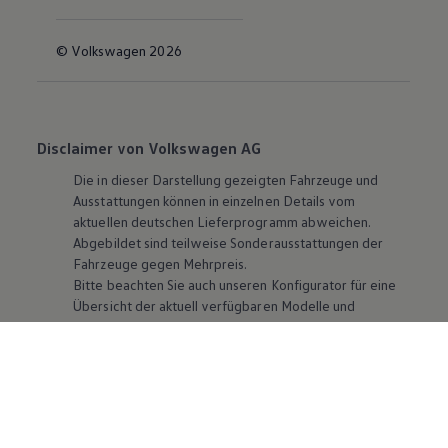
© Volkswagen 2026
Disclaimer von Volkswagen AG
Die in dieser Darstellung gezeigten Fahrzeuge und
Ausstattungen können in einzelnen Details vom
aktuellen deutschen Lieferprogramm abweichen.
Abgebildet sind teilweise Sonderausstattungen der
Fahrzeuge gegen Mehrpreis.
Bitte beachten Sie auch unseren Konfigurator für eine
Übersicht der aktuell verfügbaren Modelle und
Ausstattungen.
Die angegebenen Verbrauchs- und Emissionswerte
beziehen sich nicht auf ein einzelnes Fahrzeug und sind
nicht Bestandteil des Angebots, sondern dienen allein
Vergleichszwecken zwischen den verschiedenen
Fahrzeugtypen. Zusatzausstattungen und
Zubehör