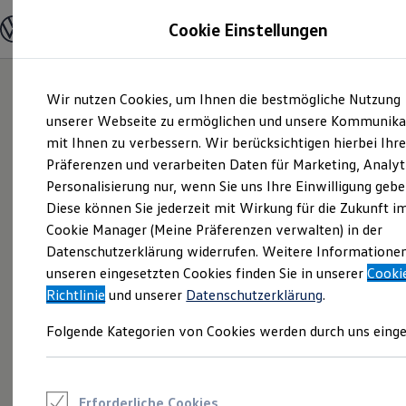
Modelle und Konfigurator
Cookie Einstellungen
Konfigurator
Modelle vergleichen
Konfiguration laden
Zum
Zum
Autosuche
Wir nutzen Cookies, um Ihnen die bestmögliche Nutzung
Hauptinhalt
Footer
Elektroautos
springen
springen
unserer Webseite zu ermöglichen und unsere Kommunika
ENERGY Sondermodelle
Nutzfahrzeuge
mit Ihnen zu verbessern. Wir berücksichtigen hierbei Ihr
SUV und CUV
Präferenzen und verarbeiten Daten für Marketing, Analyt
Familienautos
Personalisierung nur, wenn Sie uns Ihre Einwilligung gebe
Kombis
Kompaktwagen
Diese können Sie jederzeit mit Wirkung für die Zukunft i
Sportwagen
Cookie Manager (Meine Präferenzen verwalten) in der
Schnell verfügbare Fahrzeuge
Angebote und Produkte
Datenschutzerklärung widerrufen. Weitere Informatione
Aktuelle Angebote
unseren eingesetzten Cookies finden Sie in unserer
Cooki
E-Auto-Förderung
Richtlinie
und unserer
Datenschutzerklärung
.
Volkswagen Marktplatz
Die ENERGY Sondermodelle
Folgende Kategorien von Cookies werden durch uns einge
Junge Gebrauchtwagen und Gebrauchtwagen
Volkswagen Zertifizierte Gebrauchtwagen
Elektromobilität bei Gebrauchtwagen
Zubehör- und Serviceangebote
Saisonangebote
Erforderliche Cookies