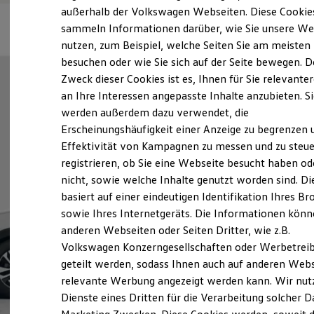
Elektrofahrzeugkonzepte
außerhalb der Volkswagen Webseiten. Diese Cookie
ID. EVERY1
sammeln Informationen darüber, wie Sie unsere We
Reichweite
nutzen, zum Beispiel, welche Seiten Sie am meisten
Reichweite der ID. Modelle
Reichweite im Winter
besuchen oder wie Sie sich auf der Seite bewegen. D
Rekuperation
Zweck dieser Cookies ist es, Ihnen für Sie relevante
Laden
an Ihre Interessen angepasste Inhalte anzubieten. S
Laden unterwegs
Laden Zuhause
werden außerdem dazu verwendet, die
Ladestationen finden
Erscheinungshäufigkeit einer Anzeige zu begrenzen 
Ladezeitensimulator
Effektivität von Kampagnen zu messen und zu steue
Batterie
Sicherheit
registrieren, ob Sie eine Webseite besucht haben od
Garantie und Lebensdauer
nicht, sowie welche Inhalte genutzt worden sind. Di
Nachhaltigkeit
basiert auf einer eindeutigen Identifikation Ihres B
Technologie
Kosten und Kauf
sowie Ihres Internetgeräts. Die Informationen kön
Verbrauchskosten
anderen Webseiten oder Seiten Dritter, wie z.B.
Kaufoptionen
Volkswagen Konzerngesellschaften oder Werbetrei
E-Auto-Förderung
Software und Konnektivität
geteilt werden, sodass Ihnen auch auf anderen Web
Die ID. Software 6
relevante Werbung angezeigt werden kann. Wir nut
ID. Software Versionen und Updates
Dienste eines Dritten für die Verarbeitung solcher D
Digitale Extras
Schnittstellen zu Ihrem ID.