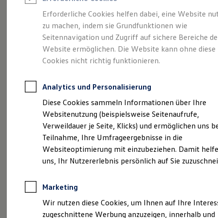
Reifenpakete
Leasing
Erforderliche Cookies helfen dabei, eine Website nu
Leasing-Angebote
zu machen, indem sie Grundfunktionen wie
Kompakt.
Gebrauchtwagen Leasing
Seitennavigation und Zugriff auf sichere Bereiche de
Junge Gebrauchtwagen-Leasing
Elektroauto Leasing
Website ermöglichen. Die Website kann ohne diese
Charismatisch. Coupé.
Kleinwagen-Leasing
Cookies nicht richtig funktionieren.
Leasing ohne Anzahlung
Der Taigo.
Finanzierung
Autokredit mit Schlussrate
Analytics und Personalisierung
Versicherungen und Garantien
Kfz-Versicherung
Diese Cookies sammeln Informationen über Ihre
Restschuldversicherungen
Websitenutzung (beispielsweise Seitenaufrufe,
Garantien
Verweildauer je Seite, Klicks) und ermöglichen uns b
Wartungsverträge
Geschäftskunden
Teilnahme, Ihre Umfrageergebnisse in die
Professional Class bei Volkswagen
Websiteoptimierung mit einzubeziehen. Damit helfe
Großkunden
uns, Ihr Nutzererlebnis persönlich auf Sie zuzuschne
Behörden
Direktkunden
Sonderfahrzeuge
Marketing
Anpfiff zum Gewinn
(
Impressum & Rechtliches
)
Elektromobilität
Wir nutzen diese Cookies, um Ihnen auf Ihre Intere
Elektroautos
zugeschnittene Werbung anzuzeigen, innerhalb und
ID. Tutorials