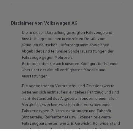
Disclaimer von Volkswagen AG
Die in dieser Darstellung gezeigten Fahrzeuge und
Ausstattungen können in einzelnen Details vom
aktuellen deutschen Lieferprogramm abweichen.
Abgebildet sind teilweise Sonderausstattungen der
Fahrzeuge gegen Mehrpreis.
Bitte beachten Sie auch unseren Konfigurator für eine
Übersicht der aktuell verfügbaren Modelle und
Ausstattungen.
Die angegebenen Verbrauchs- und Emissionswerte
beziehen sich nicht auf ein einzelnes Fahrzeug und sind
nicht Bestandteil des Angebots, sondern dienen allein
Vergleichszwecken zwischen den verschiedenen
Fahrzeugtypen. Zusatzausstattungen und
Zubehör
(Anbauteile, Reifenformat usw.) können relevante
Fahrzeugparameter, wie
z. B.
Gewicht, Rollwiderstand
und Aerodynamik verändern und neben Witterungs-