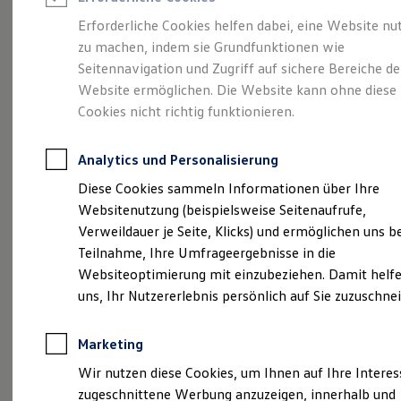
Reifenpakete
Leasing
Erforderliche Cookies helfen dabei, eine Website nu
Leasing-Angebote
zu machen, indem sie Grundfunktionen wie
Die ENERGY
Gebrauchtwagen Leasing
Seitennavigation und Zugriff auf sichere Bereiche de
Junge Gebrauchtwagen-Leasing
Elektroauto Leasing
Website ermöglichen. Die Website kann ohne diese
Sondermodelle
Kleinwagen-Leasing
Cookies nicht richtig funktionieren.
Leasing ohne Anzahlung
Finanzierung
Autokredit mit Schlussrate
Analytics und Personalisierung
Versicherungen und Garantien
Kfz-Versicherung
Diese Cookies sammeln Informationen über Ihre
Restschuldversicherungen
Websitenutzung (beispielsweise Seitenaufrufe,
Garantien
Verweildauer je Seite, Klicks) und ermöglichen uns b
Wartungsverträge
Geschäftskunden
Teilnahme, Ihre Umfrageergebnisse in die
Professional Class bei Volkswagen
Websiteoptimierung mit einzubeziehen. Damit helfe
Großkunden
uns, Ihr Nutzererlebnis persönlich auf Sie zuzuschne
Behörden
Direktkunden
Sonderfahrzeuge
Marketing
Anpfiff zum Gewinn
Elektromobilität
(
Impressum & Rechtliches
)
Wir nutzen diese Cookies, um Ihnen auf Ihre Intere
Elektroautos
zugeschnittene Werbung anzuzeigen, innerhalb und
ID. Tutorials