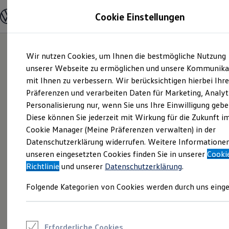
Modelle und Konfigurator
Cookie Einstellungen
Konfigurator
Modelle vergleichen
Konfiguration laden
Zum
Zum
Autosuche
Wir nutzen Cookies, um Ihnen die bestmögliche Nutzung
Hauptinhalt
Footer
Elektroautos
springen
springen
unserer Webseite zu ermöglichen und unsere Kommunika
ENERGY Sondermodelle
Nutzfahrzeuge
mit Ihnen zu verbessern. Wir berücksichtigen hierbei Ihr
SUV und CUV
Präferenzen und verarbeiten Daten für Marketing, Analyt
Familienautos
Personalisierung nur, wenn Sie uns Ihre Einwilligung gebe
Kombis
Kompaktwagen
Diese können Sie jederzeit mit Wirkung für die Zukunft i
Sportwagen
Cookie Manager (Meine Präferenzen verwalten) in der
Schnell verfügbare Fahrzeuge
Angebote und Produkte
Datenschutzerklärung widerrufen. Weitere Informatione
Aktuelle Angebote
unseren eingesetzten Cookies finden Sie in unserer
Cooki
E-Auto-Förderung
Richtlinie
und unserer
Datenschutzerklärung
.
Volkswagen Marktplatz
Die ENERGY Sondermodelle
Folgende Kategorien von Cookies werden durch uns einge
Junge Gebrauchtwagen und Gebrauchtwagen
Volkswagen Zertifizierte Gebrauchtwagen
Elektromobilität bei Gebrauchtwagen
Zubehör- und Serviceangebote
Saisonangebote
Erforderliche Cookies