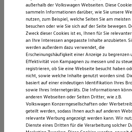
Elektrofahrzeugkonzepte
außerhalb der Volkswagen Webseiten. Diese Cookie
ID. EVERY1
sammeln Informationen darüber, wie Sie unsere We
Reichweite
nutzen, zum Beispiel, welche Seiten Sie am meisten
Reichweite der ID. Modelle
Reichweite im Winter
besuchen oder wie Sie sich auf der Seite bewegen. D
Probefahrt vereinbaren
Rekuperation
Zweck dieser Cookies ist es, Ihnen für Sie relevante
Laden
an Ihre Interessen angepasste Inhalte anzubieten. S
Laden unterwegs
Laden Zuhause
werden außerdem dazu verwendet, die
Ladestationen finden
Erscheinungshäufigkeit einer Anzeige zu begrenzen 
Ladezeitensimulator
Fahrzeugangebot anfordern
Effektivität von Kampagnen zu messen und zu steue
Batterie
Sicherheit
registrieren, ob Sie eine Webseite besucht haben od
Garantie und Lebensdauer
nicht, sowie welche Inhalte genutzt worden sind. Di
Nachhaltigkeit
basiert auf einer eindeutigen Identifikation Ihres B
Technologie
Kosten und Kauf
sowie Ihres Internetgeräts. Die Informationen kön
Servicetermin buchen
Verbrauchskosten
anderen Webseiten oder Seiten Dritter, wie z.B.
Kaufoptionen
Volkswagen Konzerngesellschaften oder Werbetrei
E-Auto-Förderung
Software und Konnektivität
geteilt werden, sodass Ihnen auch auf anderen Web
Die ID. Software 6
relevante Werbung angezeigt werden kann. Wir nut
ID. Software Versionen und Updates
Serviceanfrage stellen
Dienste eines Dritten für die Verarbeitung solcher D
Digitale Extras
Schnittstellen zu Ihrem ID.