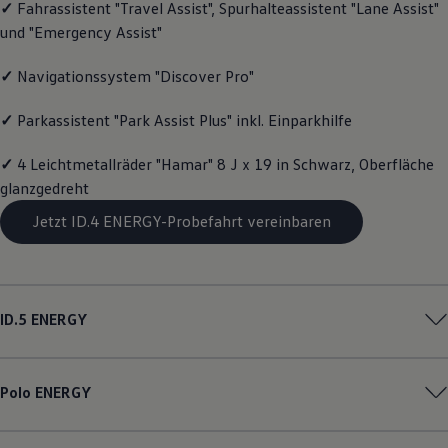
✓
Fahrassistent "Travel Assist", Spurhalteassistent "Lane Assist"
Magazin
und "Emergency Assist"
Lifestyle
Transport
Familie
✓
Navigationssystem "Discover Pro"
Elektromobilität
Volkswagen R
✓
Parkassistent "Park Assist Plus" inkl. Einparkhilfe
Pannen- und Unfallhilfe
Volkswagen Kundenbetreuung
✓
4 Leichtmetallräder "Hamar" 8 J x 19 in Schwarz, Oberfläche
glanzgedreht
Jetzt ID.4 ENERGY-Probefahrt vereinbaren
ID.5
ENERGY
Polo
ENERGY