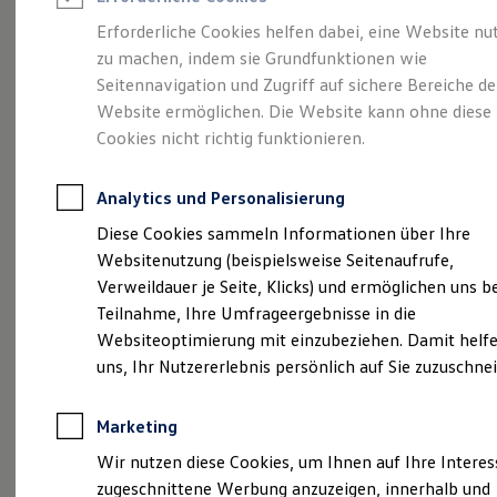
Reifenpakete
Leasing
Erforderliche Cookies helfen dabei, eine Website nu
Leasing-Angebote
zu machen, indem sie Grundfunktionen wie
Die ENERGY
Gebrauchtwagen Leasing
Seitennavigation und Zugriff auf sichere Bereiche de
Junge Gebrauchtwagen-Leasing
Elektroauto Leasing
Website ermöglichen. Die Website kann ohne diese
Sondermodelle
Kleinwagen-Leasing
Cookies nicht richtig funktionieren.
Leasing ohne Anzahlung
Finanzierung
Autokredit mit Schlussrate
Analytics und Personalisierung
Versicherungen und Garantien
Kfz-Versicherung
Diese Cookies sammeln Informationen über Ihre
Restschuldversicherungen
Websitenutzung (beispielsweise Seitenaufrufe,
Garantien
Verweildauer je Seite, Klicks) und ermöglichen uns b
Wartungsverträge
Geschäftskunden
Teilnahme, Ihre Umfrageergebnisse in die
Professional Class bei Volkswagen
Websiteoptimierung mit einzubeziehen. Damit helfe
Großkunden
uns, Ihr Nutzererlebnis persönlich auf Sie zuzuschne
Behörden
Direktkunden
Sonderfahrzeuge
Marketing
Anpfiff zum Gewinn
(
Impressum & Rechtliches
)
Elektromobilität
Wir nutzen diese Cookies, um Ihnen auf Ihre Intere
Elektroautos
zugeschnittene Werbung anzuzeigen, innerhalb und
ID. Tutorials