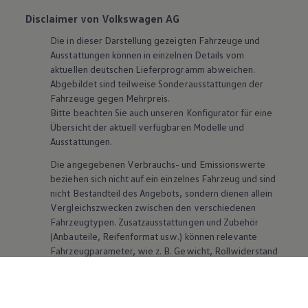
Disclaimer von Volkswagen AG
Die in dieser Darstellung gezeigten Fahrzeuge und
Ausstattungen können in einzelnen Details vom
aktuellen deutschen Lieferprogramm abweichen.
Abgebildet sind teilweise Sonderausstattungen der
Fahrzeuge gegen Mehrpreis.
Bitte beachten Sie auch unseren Konfigurator für eine
Übersicht der aktuell verfügbaren Modelle und
Ausstattungen.
Die angegebenen Verbrauchs- und Emissionswerte
beziehen sich nicht auf ein einzelnes Fahrzeug und sind
nicht Bestandteil des Angebots, sondern dienen allein
Vergleichszwecken zwischen den verschiedenen
Fahrzeugtypen. Zusatzausstattungen und
Zubehör
(Anbauteile, Reifenformat usw.) können relevante
Fahrzeugparameter, wie
z. B.
Gewicht, Rollwiderstand
und Aerodynamik verändern und neben Witterungs-
und Verkehrsbedingungen sowie dem individuellen
Fahrverhalten den Kraftstoffverbrauch, den