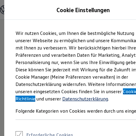
Modelle und Konfigurator
Cookie Einstellungen
Konfigurator
Modelle vergleichen
Konfiguration laden
Zum
Zum
Autosuche
Wir nutzen Cookies, um Ihnen die bestmögliche Nutzung
Hauptinhalt
Footer
Elektroautos
springen
springen
unserer Webseite zu ermöglichen und unsere Kommunika
ENERGY Sondermodelle
Nutzfahrzeuge
mit Ihnen zu verbessern. Wir berücksichtigen hierbei Ihr
SUV und CUV
Präferenzen und verarbeiten Daten für Marketing, Analyt
Familienautos
Personalisierung nur, wenn Sie uns Ihre Einwilligung gebe
Kombis
Kompaktwagen
Diese können Sie jederzeit mit Wirkung für die Zukunft i
Sportwagen
Cookie Manager (Meine Präferenzen verwalten) in der
Schnell verfügbare Fahrzeuge
Angebote und Produkte
Datenschutzerklärung widerrufen. Weitere Informatione
Aktuelle Angebote
unseren eingesetzten Cookies finden Sie in unserer
Cooki
E-Auto-Förderung
Richtlinie
und unserer
Datenschutzerklärung
.
Volkswagen Marktplatz
Die ENERGY Sondermodelle
Folgende Kategorien von Cookies werden durch uns einge
Junge Gebrauchtwagen und Gebrauchtwagen
Volkswagen Zertifizierte Gebrauchtwagen
Elektromobilität bei Gebrauchtwagen
Zubehör- und Serviceangebote
Saisonangebote
Erforderliche Cookies