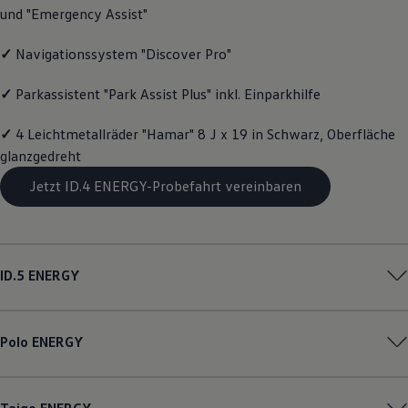
und "Emergency Assist"
Magazin
Lifestyle
Transport
✓
Navigationssystem "Discover Pro"
Familie
Elektromobilität
✓
Parkassistent "Park Assist Plus" inkl. Einparkhilfe
Volkswagen R
Pannen- und Unfallhilfe
Volkswagen Kundenbetreuung
✓
4 Leichtmetallräder "Hamar" 8 J x 19 in Schwarz, Oberfläche
glanzgedreht
Jetzt ID.4 ENERGY-Probefahrt vereinbaren
ID.5
ENERGY
Polo
ENERGY