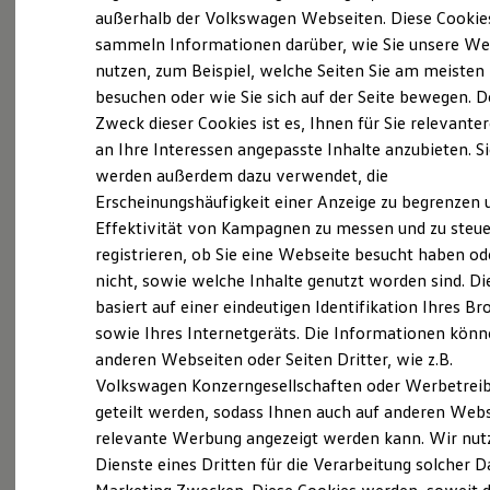
Elektrofahrzeugkonzepte
außerhalb der Volkswagen Webseiten. Diese Cookie
ID. EVERY1
sammeln Informationen darüber, wie Sie unsere We
Reichweite
nutzen, zum Beispiel, welche Seiten Sie am meisten
Reichweite der ID. Modelle
Probefahrt vereinbaren
Reichweite im Winter
besuchen oder wie Sie sich auf der Seite bewegen. D
Rekuperation
Zweck dieser Cookies ist es, Ihnen für Sie relevante
Laden
an Ihre Interessen angepasste Inhalte anzubieten. S
Laden unterwegs
Laden Zuhause
werden außerdem dazu verwendet, die
Ladestationen finden
Erscheinungshäufigkeit einer Anzeige zu begrenzen 
Fahrzeugangebot anfordern
Ladezeitensimulator
Effektivität von Kampagnen zu messen und zu steue
Batterie
Sicherheit
registrieren, ob Sie eine Webseite besucht haben od
Garantie und Lebensdauer
nicht, sowie welche Inhalte genutzt worden sind. Di
Nachhaltigkeit
basiert auf einer eindeutigen Identifikation Ihres B
Technologie
Servicetermin buchen
Kosten und Kauf
sowie Ihres Internetgeräts. Die Informationen kön
Verbrauchskosten
anderen Webseiten oder Seiten Dritter, wie z.B.
Kaufoptionen
Volkswagen Konzerngesellschaften oder Werbetrei
E-Auto-Förderung
Software und Konnektivität
geteilt werden, sodass Ihnen auch auf anderen Web
Die ID. Software 6
relevante Werbung angezeigt werden kann. Wir nut
Serviceanfrage stellen
ID. Software Versionen und Updates
Dienste eines Dritten für die Verarbeitung solcher D
Digitale Extras
Schnittstellen zu Ihrem ID.