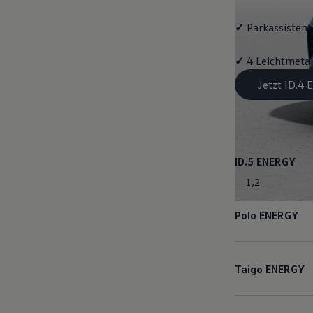
✓
Parkassistent 
✓
4 Leichtmetal
Jetzt ID.4
ID.5
ENERGY
1
,
2
Polo
ENERGY
Taigo
ENERGY