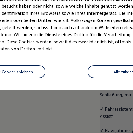
 besucht haben oder nicht, sowie welche Inhalte genutzt worden s
rzeugangebot
Servicetermin buchen
rdern
 Identifikation Ihres Browsers sowie Ihres Internetgeräts. Die 
iten oder Seiten Dritter, wie z.B. Volkswagen Konzerngesellsch
 geteilt werden, sodass Ihnen auch auf anderen Webseiten rel
kann. Wir nutzen die Dienste eines Dritten für die Verarbeitung 
. Diese Cookies werden, soweit dies zweckdienlich ist, oftmals
ID.4
ENERGY
täten von Dritten verlinkt.
Aussta
e Cookies ablehnen
Alle zulass
✓
Multifunktion
✓
"Easy Open & 
Schließung, mit
✓
Fahrassistent
Assist"
✓
Navigationss