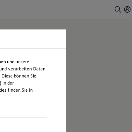
hen und unsere
 und verarbeiten Daten
. Diese können Sie
 in der
es finden Sie in