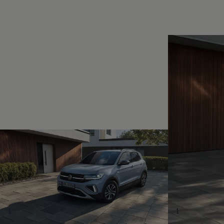
Magazin
Lifestyle
Transport
Familie
Elektromobilität
Volkswagen R
Pannen- und Unfallhilfe
Volkswagen Kundenbetreuung
1
1