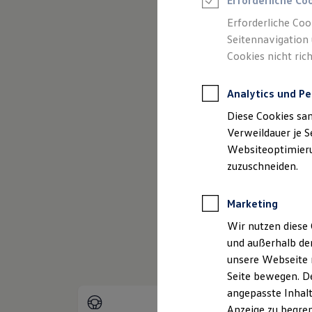
Erforderliche Co
Reifenpakete
Leasing
Erforderliche Coo
Leasing-Angebote
Seitennavigation 
Gebrauchtwagen Leasing
Cookies nicht rich
Junge Gebrauchtwagen-Leasing
Elektroauto Leasing
Kleinwagen-Leasing
Analytics und Pe
Leasing ohne Anzahlung
(
Impress
Finanzierung
Diese Cookies sa
Autokredit mit Schlussrate
Versicherungen und Garantien
Verweildauer je S
Kfz-Versicherung
Websiteoptimierun
Restschuldversicherungen
zuzuschneiden.
Garantien
Wartungsverträge
Geschäftskunden
Marketing
Professional Class bei Volkswagen
Großkunden
Wir nutzen diese 
Behörden
und außerhalb de
Direktkunden
Sonderfahrzeuge
unsere Webseite n
Anpfiff zum Gewinn
Seite bewegen. De
Elektromobilität
angepasste Inhalt
Elektroautos
ID. Tutorials
Anzeige zu begren