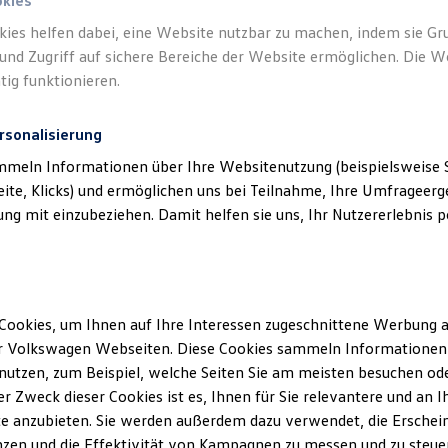
okies
kies helfen dabei, eine Website nutzbar zu machen, indem sie G
und Zugriff auf sichere Bereiche der Website ermöglichen. Die W
tig funktionieren.
rsonalisierung
um & Rechtliches
)
mmeln Informationen über Ihre Websitenutzung (beispielsweise S
eite, Klicks) und ermöglichen uns bei Teilnahme, Ihre Umfrageerge
g mit einzubeziehen. Damit helfen sie uns, Ihr Nutzererlebnis pe
Cookies, um Ihnen auf Ihre Interessen zugeschnittene Werbung a
r Volkswagen Webseiten. Diese Cookies sammeln Informationen 
utzen, zum Beispiel, welche Seiten Sie am meisten besuchen oder
r Zweck dieser Cookies ist es, Ihnen für Sie relevantere und an I
e anzubieten. Sie werden außerdem dazu verwendet, die Erschein
zen und die Effektivität von Kampagnen zu messen und zu steuern