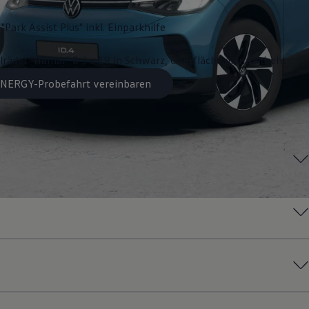
"Park Assist Plus" inkl. Einparkhilfe
lräder "Hamar" 8 J x 19 in Schwarz, Oberfläche glanzgedreht
 ENERGY-Probefahrt vereinbaren