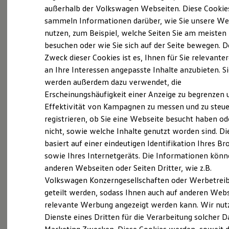
Elektrofahrzeugkonzepte
außerhalb der Volkswagen Webseiten. Diese Cookie
ID. EVERY1
sammeln Informationen darüber, wie Sie unsere We
Reichweite
nutzen, zum Beispiel, welche Seiten Sie am meisten
Reichweite der ID. Modelle
Reichweite im Winter
besuchen oder wie Sie sich auf der Seite bewegen. D
Probefahrt vereinbaren
Rekuperation
Zweck dieser Cookies ist es, Ihnen für Sie relevante
Laden
an Ihre Interessen angepasste Inhalte anzubieten. S
Laden unterwegs
Laden Zuhause
werden außerdem dazu verwendet, die
Ladestationen finden
Erscheinungshäufigkeit einer Anzeige zu begrenzen 
Ladezeitensimulator
Fahrzeugangebot anfordern
Effektivität von Kampagnen zu messen und zu steue
Batterie
Sicherheit
registrieren, ob Sie eine Webseite besucht haben od
Garantie und Lebensdauer
nicht, sowie welche Inhalte genutzt worden sind. Di
Nachhaltigkeit
basiert auf einer eindeutigen Identifikation Ihres B
Technologie
Kosten und Kauf
sowie Ihres Internetgeräts. Die Informationen kön
Servicetermin buchen
Verbrauchskosten
anderen Webseiten oder Seiten Dritter, wie z.B.
Kaufoptionen
Volkswagen Konzerngesellschaften oder Werbetrei
E-Auto-Förderung
Software und Konnektivität
geteilt werden, sodass Ihnen auch auf anderen Web
Die ID. Software 6
relevante Werbung angezeigt werden kann. Wir nut
ID. Software Versionen und Updates
Serviceanfrage stellen
Dienste eines Dritten für die Verarbeitung solcher D
Digitale Extras
Schnittstellen zu Ihrem ID.