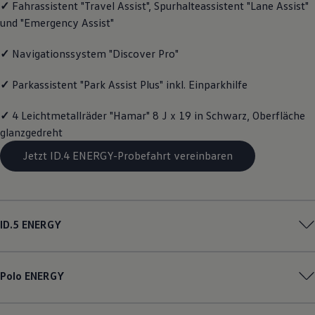
✓
Fahrassistent "Travel Assist", Spurhalteassistent "Lane Assist"
Magazin
und "Emergency Assist"
Lifestyle
Transport
Familie
✓
Navigationssystem "Discover Pro"
Elektromobilität
Volkswagen R
✓
Parkassistent "Park Assist Plus" inkl. Einparkhilfe
Pannen- und Unfallhilfe
Volkswagen Kundenbetreuung
✓
4 Leichtmetallräder "Hamar" 8 J x 19 in Schwarz, Oberfläche
glanzgedreht
Jetzt ID.4 ENERGY-Probefahrt vereinbaren
ID.5
ENERGY
Polo
ENERGY