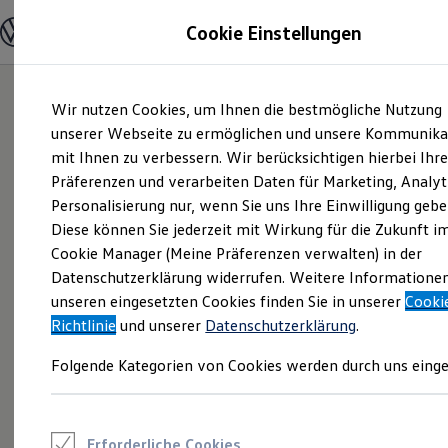
Modelle und Konfigurator
Cookie Einstellungen
Konfigurator
Modelle vergleichen
Konfiguration laden
Zum
Zum
Autosuche
Wir nutzen Cookies, um Ihnen die bestmögliche Nutzung
Hauptinhalt
Footer
Elektroautos
springen
springen
unserer Webseite zu ermöglichen und unsere Kommunika
ENERGY Sondermodelle
Nutzfahrzeuge
mit Ihnen zu verbessern. Wir berücksichtigen hierbei Ihr
SUV und CUV
Präferenzen und verarbeiten Daten für Marketing, Analyt
Familienautos
Personalisierung nur, wenn Sie uns Ihre Einwilligung gebe
Kombis
Kompaktwagen
Diese können Sie jederzeit mit Wirkung für die Zukunft i
Sportwagen
Cookie Manager (Meine Präferenzen verwalten) in der
Schnell verfügbare Fahrzeuge
Angebote und Produkte
Datenschutzerklärung widerrufen. Weitere Informatione
Aktuelle Angebote
unseren eingesetzten Cookies finden Sie in unserer
Cooki
E-Auto-Förderung
Richtlinie
und unserer
Datenschutzerklärung
.
Volkswagen Marktplatz
Die ENERGY Sondermodelle
Folgende Kategorien von Cookies werden durch uns einge
Junge Gebrauchtwagen und Gebrauchtwagen
Volkswagen Zertifizierte Gebrauchtwagen
Elektromobilität bei Gebrauchtwagen
Zubehör- und Serviceangebote
Saisonangebote
Erforderliche Cookies