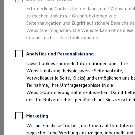
Reifenpakete
Leasing
Erforderliche Cookies helfen dabei, eine Website nu
Leasing-Angebote
zu machen, indem sie Grundfunktionen wie
Die ENERGY
Gebrauchtwagen Leasing
Seitennavigation und Zugriff auf sichere Bereiche de
Junge Gebrauchtwagen-Leasing
Elektroauto Leasing
Website ermöglichen. Die Website kann ohne diese
Sondermodelle
Kleinwagen-Leasing
Cookies nicht richtig funktionieren.
Leasing ohne Anzahlung
Finanzierung
Autokredit mit Schlussrate
Analytics und Personalisierung
Versicherungen und Garantien
Kfz-Versicherung
Diese Cookies sammeln Informationen über Ihre
Restschuldversicherungen
Websitenutzung (beispielsweise Seitenaufrufe,
Garantien
Verweildauer je Seite, Klicks) und ermöglichen uns b
Wartungsverträge
Geschäftskunden
Teilnahme, Ihre Umfrageergebnisse in die
Professional Class bei Volkswagen
Websiteoptimierung mit einzubeziehen. Damit helfe
Großkunden
uns, Ihr Nutzererlebnis persönlich auf Sie zuzuschne
Behörden
Direktkunden
Sonderfahrzeuge
Marketing
Anpfiff zum Gewinn
Elektromobilität
(
Impressum & Rechtliches
)
Wir nutzen diese Cookies, um Ihnen auf Ihre Intere
Elektroautos
zugeschnittene Werbung anzuzeigen, innerhalb und
ID. Tutorials