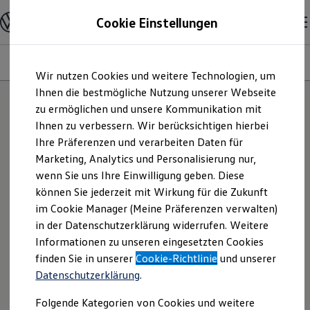
Modelle und Konfigurator
Cookie Einstellungen
Konfigurator
Modelle vergleichen
Konfiguration laden
Modelle
Ausstattungsvariante
Motoren
Farben
Interieur
Zum
Zum
Autosuche
Wir nutzen Cookies und weitere Technologien, um
Hauptinhalt
Footer
Elektroautos
springen
springen
Ihnen die bestmögliche Nutzung unserer Webseite
ENERGY Sondermodelle
Nutzfahrzeuge
zu ermöglichen und unsere Kommunikation mit
SUV und CUV
Ihnen zu verbessern. Wir berücksichtigen hierbei
Familienautos
Ihre Präferenzen und verarbeiten Daten für
Kombis
Kompaktwagen
Marketing, Analytics und Personalisierung nur,
Sportwagen
wenn Sie uns Ihre Einwilligung geben. Diese
Schnell verfügbare Fahrzeuge
Angebote und Produkte
können Sie jederzeit mit Wirkung für die Zukunft
Aktuelle Angebote
im Cookie Manager (Meine Präferenzen verwalten)
E-Auto-Förderung
in der Datenschutzerklärung widerrufen. Weitere
Volkswagen Marktplatz
Informationen zu unseren eingesetzten Cookies
Die ENERGY Sondermodelle
Junge Gebrauchtwagen und Gebrauchtwagen
finden Sie in unserer
Cookie-Richtlinie
und unserer
Volkswagen Zertifizierte Gebrauchtwagen
Datenschutzerklärung
.
Elektromobilität bei Gebrauchtwagen
Zubehör- und Serviceangebote
Folgende Kategorien von Cookies und weitere
Saisonangebote