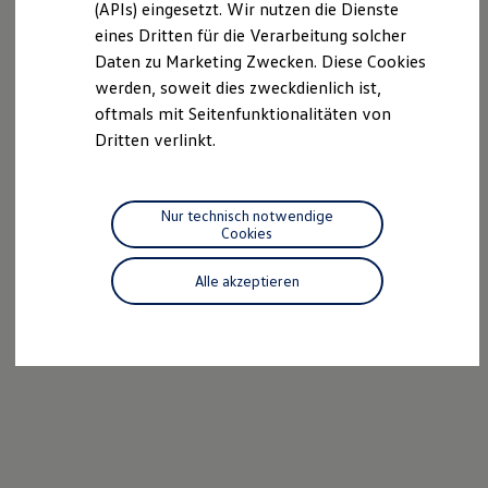
(APIs) eingesetzt. Wir nutzen die Dienste
Motorenöl und Flüssigkeiten
eines Dritten für die Verarbeitung solcher
Räder und Reifen
Pannen- und Unfallhilfe
Daten zu Marketing Zwecken. Diese Cookies
Economy Service
werden, soweit dies zweckdienlich ist,
Volkswagen Teile
oftmals mit Seitenfunktionalitäten von
Zubehör
Modellspezifisches Zubehör
Dritten verlinkt.
Schutz und Pflege
Transport
Entertainment und Elektronik
Individualisieren
Nur technisch notwendige
Wallbox und Ladekabel
Cookies
Digitale Extras
Dienste für Ihr Modell finden
Alle akzeptieren
Volkswagen Apps, Login und Shop
Handy und Fahrzeug verbinden
Updates für Software, Karten und Radio
Über Ihr Auto
Vorgängermodelle
Kundeninformationen
Volkswagen Kundenbetreuung
Warn- und Kontrollleuchten
Assistenzsysteme
Digitale Betriebsanleitung
Live Beratung