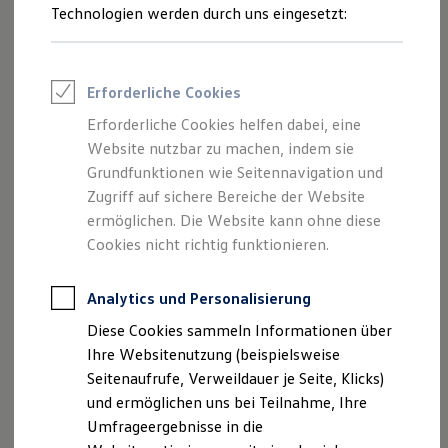
Reifenpakete
Technologien werden durch uns eingesetzt:
Leasing
Leasing-Angebote
Gebrauchtwagen Leasing
Junge Gebrauchtwagen-Leasing
Erforderliche Cookies
Elektroauto Leasing
Kleinwagen-Leasing
Erforderliche Cookies helfen dabei, eine
Leasing ohne Anzahlung
Website nutzbar zu machen, indem sie
Finanzierung
Autokredit mit Schlussrate
Grundfunktionen wie Seitennavigation und
Versicherungen und Garantien
Zugriff auf sichere Bereiche der Website
Kfz-Versicherung
ermöglichen. Die Website kann ohne diese
Restschuldversicherungen
Garantien
Cookies nicht richtig funktionieren.
Wartungsverträge
Geschäftskunden
Professional Class bei Volkswagen
Analytics und Personalisierung
Großkunden
Diese Cookies sammeln Informationen über
Behörden
Direktkunden
Ihre Websitenutzung (beispielsweise
Sonderfahrzeuge
Seitenaufrufe, Verweildauer je Seite, Klicks)
Anpfiff zum Gewinn
und ermöglichen uns bei Teilnahme, Ihre
Elektromobilität
Elektroautos
Umfrageergebnisse in die
ID. Tutorials