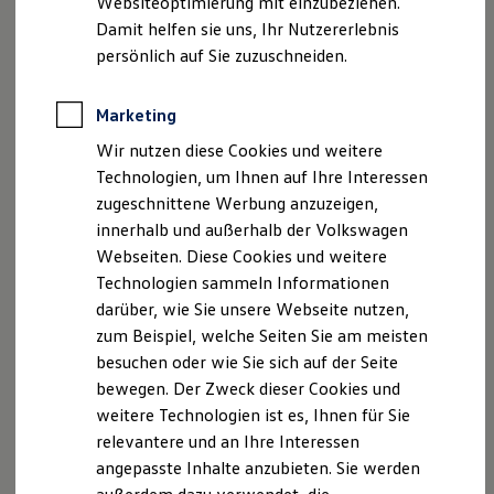
Websiteoptimierung mit einzubeziehen.
Elektrofahrzeugkonzepte
Damit helfen sie uns, Ihr Nutzererlebnis
ID. EVERY1
Reichweite
persönlich auf Sie zuzuschneiden.
Reichweite der ID. Modelle
Reichweite im Winter
Rekuperation
Marketing
Laden
Wir nutzen diese Cookies und weitere
Laden unterwegs
Laden Zuhause
Technologien, um Ihnen auf Ihre Interessen
Ladestationen finden
zugeschnittene Werbung anzuzeigen,
Ladezeitensimulator
innerhalb und außerhalb der Volkswagen
Batterie
Sicherheit
Webseiten. Diese Cookies und weitere
Garantie und Lebensdauer
Technologien sammeln Informationen
Nachhaltigkeit
darüber, wie Sie unsere Webseite nutzen,
Technologie
Kosten und Kauf
zum Beispiel, welche Seiten Sie am meisten
Verbrauchskosten
besuchen oder wie Sie sich auf der Seite
Kaufoptionen
bewegen. Der Zweck dieser Cookies und
E-Auto-Förderung
Software und Konnektivität
weitere Technologien ist es, Ihnen für Sie
Die ID. Software 6
relevantere und an Ihre Interessen
ID. Software Versionen und Updates
angepasste Inhalte anzubieten. Sie werden
Digitale Extras
Schnittstellen zu Ihrem ID.