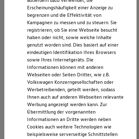
außerdem dazu verwendet, die
Hybridautos
Erscheinungshäufigkeit einer Anzeige zu
Marke und Erlebnis
begrenzen und die Effektivität von
Volkswagen R und R Experience
R-Modelle
Kampagnen zu messen und zu steuern. Sie
R Experience
registrieren, ob Sie eine Webseite besucht
Driving Experience
haben oder nicht, sowie welche Inhalte
Volkswagen entdecken
Werkbesichtigung
genutzt worden sind. Dies basiert auf einer
Factory visit
eindeutigen Identifikation Ihres Browsers
Lifestyle Shop
sowie Ihres Internetgeräts. Die
T-Roc Kollektion
Golf Kollektion
Informationen können mit anderen
ID. Kollektion
Webseiten oder Seiten Dritter, wie z.B.
Volkswagen Kollektion
Volkswagen Konzerngesellschaften oder
R-Kollektion
GTI Kollektion
Werbetreibenden, geteilt werden, sodass
Fußball Drop
Ihnen auch auf anderen Webseiten relevante
we drive football
Werbung angezeigt werden kann. Zur
#wedriveproud
Besitzer und Service
Übermittlung der vorgenannten
myVolkswagen
Informationen an Dritte werden neben
Software Updates
Cookies auch weitere Technologien wie
Service und Ersatzteile
Inspektion und HU/AU
beispielsweise serverseitige Schnittstellen
Reparaturen und Checks