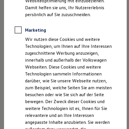
Websiteoptimierung mit einzubeziehen.
Elektrofahrzeugkonzepte
is-set
, Version 2.0.2
Damit helfen sie uns, Ihr Nutzererlebnis
ID. EVERY1
Copyright (C) 2019 Inspect JS
Reichweite
persönlich auf Sie zuzuschneiden.
Reichweite der ID. Modelle
Reichweite im Winter
is-negative-zero
, Version 2.0.1
Rekuperation
Marketing
Copyright (C) 2014 Jordan Harband
Laden
Wir nutzen diese Cookies und weitere
Laden unterwegs
is-relative
, Version 1.0.0
Laden Zuhause
Technologien, um Ihnen auf Ihre Interessen
Ladestationen finden
Copyright (C) 2014-2017, Jon Schlinkert
zugeschnittene Werbung anzuzeigen,
Ladezeitensimulator
innerhalb und außerhalb der Volkswagen
Batterie
is-number-object
, Version 1.0.4
Sicherheit
Webseiten. Diese Cookies und weitere
Copyright (C) 2015 Jordan Harband
Garantie und Lebensdauer
Technologien sammeln Informationen
Nachhaltigkeit
darüber, wie Sie unsere Webseite nutzen,
Technologie
help-me
, Version 1.1.0
Kosten und Kauf
zum Beispiel, welche Seiten Sie am meisten
Copyright (C) 2014 Matteo Collina
Verbrauchskosten
besuchen oder wie Sie sich auf der Seite
Kaufoptionen
bewegen. Der Zweck dieser Cookies und
E-Auto-Förderung
extend
, Version 3.0.2
Software und Konnektivität
weitere Technologien ist es, Ihnen für Sie
Copyright (C) 2014 Stefan Thomas
Die ID. Software 6
relevantere und an Ihre Interessen
ID. Software Versionen und Updates
angepasste Inhalte anzubieten. Sie werden
es-aggregate-error
Digitale Extras
, Version 1.0.5
Schnittstellen zu Ihrem ID.