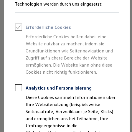
Reifenpakete
Technologien werden durch uns eingesetzt:
Copyright (C) 2015 Jordan Harband
Leasing
Leasing-Angebote
is-callable
, Version 1.2.3
Gebrauchtwagen Leasing
Copyright (C) 2015 Jordan Harband
Junge Gebrauchtwagen-Leasing
Erforderliche Cookies
Elektroauto Leasing
Kleinwagen-Leasing
Erforderliche Cookies helfen dabei, eine
is-negated-glob
, Version 1.0.0
Leasing ohne Anzahlung
Website nutzbar zu machen, indem sie
Copyright (C) 2016 Jon Schlinkert
Finanzierung
Autokredit mit Schlussrate
Grundfunktionen wie Seitennavigation und
Versicherungen und Garantien
is-map
, Version 2.0.2
Zugriff auf sichere Bereiche der Website
Kfz-Versicherung
Copyright (C) 2019 Inspect JS
ermöglichen. Die Website kann ohne diese
Restschuldversicherungen
Garantien
Cookies nicht richtig funktionieren.
is-date-object
Wartungsverträge
, Version 1.0.2
Geschäftskunden
Copyright (C) 2015 Jordan Harband
Professional Class bei Volkswagen
Analytics und Personalisierung
Großkunden
is-regex
, Version 1.1.2
Diese Cookies sammeln Informationen über
Behörden
Direktkunden
Copyright (C) 2014 Jordan Harband
Ihre Websitenutzung (beispielsweise
Sonderfahrzeuge
Seitenaufrufe, Verweildauer je Seite, Klicks)
Anpfiff zum Gewinn
is-unc-path
, Version 1.0.0
und ermöglichen uns bei Teilnahme, Ihre
Elektromobilität
Copyright (C) 2015-2017, Jon Schlinkert
Elektroautos
Umfrageergebnisse in die
ID. Tutorials