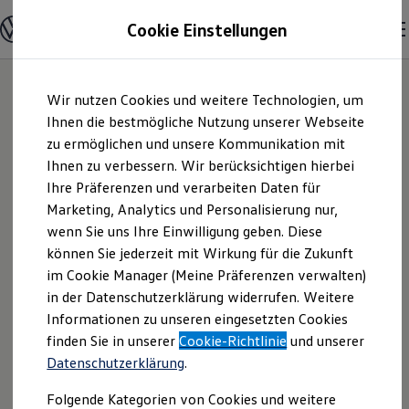
Modelle und Konfigurator
Cookie Einstellungen
Startseite
Lizenzhinweise Dritter
MIT License
Konfigurator
Modelle vergleichen
Konfiguration laden
babel-plugin-require-context-hook
,
Zum
Zum
Autosuche
Wir nutzen Cookies und weitere Technologien, um
Hauptinhalt
Footer
Elektroautos
Version 1.0.0
springen
springen
Ihnen die bestmögliche Nutzung unserer Webseite
ENERGY Sondermodelle
Copyright (c) Author: Greg Smith
Nutzfahrzeuge
zu ermöglichen und unsere Kommunikation mit
<smr.kyu@gmail.com>
SUV und CUV
Ihnen zu verbessern. Wir berücksichtigen hierbei
Familienautos
Ihre Präferenzen und verarbeiten Daten für
Kombis
storybook/addon-storyshots
, Version 6.0.21
Kompaktwagen
Marketing, Analytics und Personalisierung nur,
Copyright (c) 2017 Kadira Inc. <hello@kadira.io>
Sportwagen
wenn Sie uns Ihre Einwilligung geben. Diese
Schnell verfügbare Fahrzeuge
Angebote und Produkte
können Sie jederzeit mit Wirkung für die Zukunft
iterate-value
, Version 1.0.2
Aktuelle Angebote
im Cookie Manager (Meine Präferenzen verwalten)
Copyright (C) 2019 Jordan Harband
E-Auto-Förderung
in der Datenschutzerklärung widerrufen. Weitere
Volkswagen Marktplatz
is-absolute
, Version 1.0.0
Informationen zu unseren eingesetzten Cookies
Die ENERGY Sondermodelle
Junge Gebrauchtwagen und Gebrauchtwagen
Copyright (c) 2014-2017, Jon Schlinkert.
finden Sie in unserer
Cookie-Richtlinie
und unserer
Volkswagen Zertifizierte Gebrauchtwagen
Copyright (c) 2009-2014, TJ Holowaychuk
Datenschutzerklärung
.
Elektromobilität bei Gebrauchtwagen
Zubehör- und Serviceangebote
Folgende Kategorien von Cookies und weitere
is-boolean-object
, Version 1.1.0
Saisonangebote