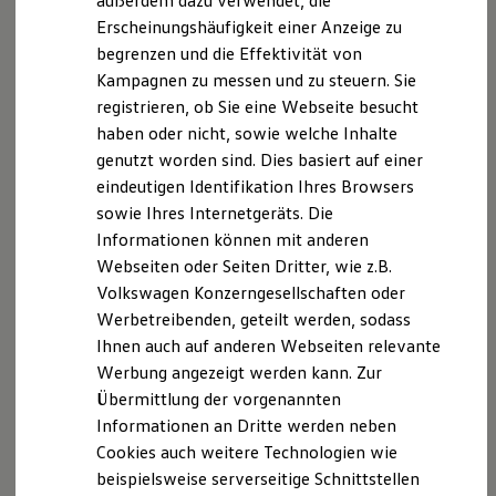
außerdem dazu verwendet, die
Copyright (C) 2019 Jordan Harband
Hybridautos
Erscheinungshäufigkeit einer Anzeige zu
Marke und Erlebnis
has-bigints
, Version 1.0.1
begrenzen und die Effektivität von
Volkswagen R und R Experience
R-Modelle
Copyright (C) 2019 Jordan Harband
Kampagnen zu messen und zu steuern. Sie
R Experience
registrieren, ob Sie eine Webseite besucht
Driving Experience
has-symbols
, Version 1.0.2
haben oder nicht, sowie welche Inhalte
Volkswagen entdecken
Copyright (C) 2016 Jordan Harband
Werkbesichtigung
genutzt worden sind. Dies basiert auf einer
Factory visit
eindeutigen Identifikation Ihres Browsers
Lifestyle Shop
globalthis
, Version 1.0.2
sowie Ihres Internetgeräts. Die
T-Roc Kollektion
Copyright (C) 2016 Jordan Harband
Golf Kollektion
Informationen können mit anderen
ID. Kollektion
Webseiten oder Seiten Dritter, wie z.B.
Volkswagen Kollektion
duplexify
, Version 3.7.1
Volkswagen Konzerngesellschaften oder
R-Kollektion
Copyright (C) 2014 Mathias Buus
GTI Kollektion
Werbetreibenden, geteilt werden, sodass
Fußball Drop
Ihnen auch auf anderen Webseiten relevante
end-of-stream
, Version 1.4.4
we drive football
Werbung angezeigt werden kann. Zur
#wedriveproud
Copyright (C) 2014 Mathias Buus
Besitzer und Service
Übermittlung der vorgenannten
myVolkswagen
Informationen an Dritte werden neben
get-intrinsic
, Version 1.1.1
Software Updates
Cookies auch weitere Technologien wie
Copyright (C) 2020 Jordan Harband
Service und Ersatzteile
Inspektion und HU/AU
beispielsweise serverseitige Schnittstellen
Reparaturen und Checks