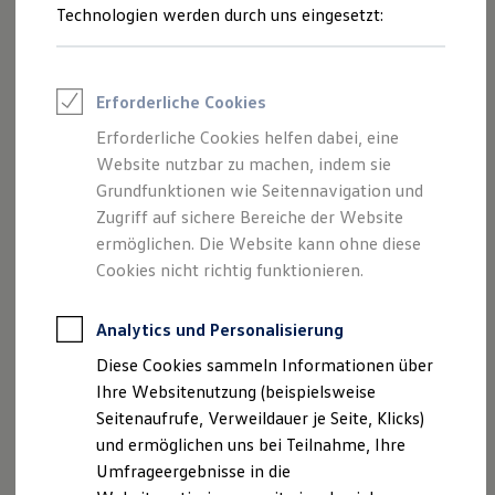
Technologien werden durch uns eingesetzt:
Volkswagen Marktplatz
Die ENERGY Sondermodelle
Junge Gebrauchtwagen und Gebrauchtwagen
Volkswagen Zertifizierte Gebrauchtwagen
Elektromobilität bei Gebrauchtwagen
Erforderliche Cookies
Zubehör- und Serviceangebote
Saisonangebote
Erforderliche Cookies helfen dabei, eine
Reifenpakete
Website nutzbar zu machen, indem sie
Leasing
Grundfunktionen wie Seitennavigation und
Leasing-Angebote
Gebrauchtwagen Leasing
Zugriff auf sichere Bereiche der Website
Junge Gebrauchtwagen-Leasing
ermöglichen. Die Website kann ohne diese
Elektroauto Leasing
Cookies nicht richtig funktionieren.
Kleinwagen-Leasing
Leasing ohne Anzahlung
Finanzierung
Analytics und Personalisierung
Autokredit mit Schlussrate
Versicherungen und Garantien
Diese Cookies sammeln Informationen über
Kfz-Versicherung
Ihre Websitenutzung (beispielsweise
Restschuldversicherungen
Garantien
Seitenaufrufe, Verweildauer je Seite, Klicks)
Wartungsverträge
und ermöglichen uns bei Teilnahme, Ihre
1
Geschäftskunden
Umfrageergebnisse in die
Professional Class bei Volkswagen
Großkunden