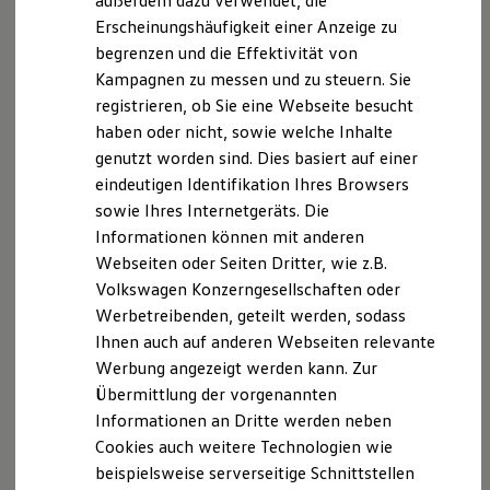
außerdem dazu verwendet, die
Verbrauchskosten
Kaufoptionen
Calm Down
Erscheinungshäufigkeit einer Anzeige zu
E-Auto-Förderung
Kurz entspannen und durchatmen – mit vier
begrenzen und die Effektivität von
Software und Konnektivität
wählbaren Laufzeiten: 3, 5, 10 oder 20 Minuten.
Kampagnen zu messen und zu steuern. Sie
Die ID. Software 6
ID. Software Versionen und Updates
registrieren, ob Sie eine Webseite besucht
Breathe In
Digitale Extras
haben oder nicht, sowie welche Inhalte
Geführte Atemübungen, bei denen Ihr ID.
Schnittstellen zu Ihrem ID.
genutzt worden sind. Dies basiert auf einer
Hybridautos
„mitatmet“ – sechs unterschiedliche Sequenzen
Marke und Erlebnis
eindeutigen Identifikation Ihres Browsers
stehen zur Auswahl, unterstützt von Licht, Sound
Volkswagen R und R Experience
sowie Ihres Internetgeräts. Die
und optionaler Massage.
R-Modelle
Informationen können mit anderen
R Experience
Power Break
Driving Experience
Webseiten oder Seiten Dritter, wie z.B.
Ideal für Park- und Ladepausen: mehrere
Volkswagen entdecken
Volkswagen Konzerngesellschaften oder
Werkbesichtigung
Laufzeiten sind einstellbar (10, 15, 20, 25 oder 30
Werbetreibenden, geteilt werden, sodass
Factory visit
Minuten). Die Funktion Rest & Recharge weckt
Lifestyle Shop
Ihnen auch auf anderen Webseiten relevante
die Insassen auf Wunsch pünktlich zum Ladeende
T-Roc Kollektion
Werbung angezeigt werden kann. Zur
Golf Kollektion
– im Intervall von 10 bis 45 Minuten.
Übermittlung der vorgenannten
ID. Kollektion
Volkswagen Kollektion
Stretch Out
Informationen an Dritte werden neben
R-Kollektion
Sanfte Lockerungsübungen für unterwegs – fünf
Cookies auch weitere Technologien wie
GTI Kollektion
verschiedene Einheiten für unterschiedliche
beispielsweise serverseitige Schnittstellen
Fußball Drop