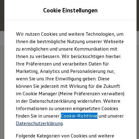
1
Profitieren Sie von bis zu
6.000 €
Cookie Einstellungen
E‑Auto‑Förderung für neue
Volkswagen
ID. oder
Hybridmodelle.
Zum
Zum
Mehr zur
E‑Auto
-Förderung
Wir nutzen Cookies und weitere Technologien, um
Hauptinhalt
Footer
Wellness In-Car App
springen
springen
Ihnen die bestmögliche Nutzung unserer Webseite
zu ermöglichen und unsere Kommunikation mit
Modelle und Konfigurator
Konfigurator
Ihnen zu verbessern. Wir berücksichtigen hierbei
Modelle vergleichen
Ihre Präferenzen und verarbeiten Daten für
Konfiguration laden
Die Entspannung
Marketing, Analytics und Personalisierung nur,
Autosuche
Elektroautos
wenn Sie uns Ihre Einwilligung geben. Diese
steigt.
ENERGY Sondermodelle
können Sie jederzeit mit Wirkung für die Zukunft
Nutzfahrzeuge
im Cookie Manager (Meine Präferenzen verwalten)
SUV und CUV
Familienautos
in der Datenschutzerklärung widerrufen. Weitere
Kombis
Informationen zu unseren eingesetzten Cookies
Kompaktwagen
finden Sie in unserer
Cookie-Richtlinie
und unserer
Sportwagen
Schnell verfügbare Fahrzeuge
Datenschutzerklärung
.
Angebote und Produkte
Aktuelle Angebote
Folgende Kategorien von Cookies und weitere
E-Auto-Förderung