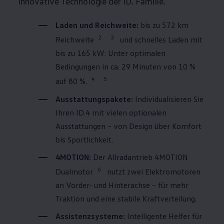
innovative Technologie der ID. Familie.
Laden und Reichweite:
bis zu 572 km
2
3
Reichweite
und schnelles Laden mit
bis zu 165 kW: Unter optimalen
Bedingungen in ca. 29 Minuten von 10 %
4
5
auf 80 %.
Ausstattungspakete:
Individualisieren Sie
Ihren
ID.4
mit vielen optionalen
Ausstattungen – von Design über Komfort
bis Sportlichkeit.
4MOTION
:
Der Allradantrieb
4MOTION
6
Dualmotor
nutzt zwei Elektromotoren
an Vorder- und Hinterachse – für mehr
Traktion und eine stabile Kraftverteilung.
Assistenzsysteme:
Intelligente Helfer für