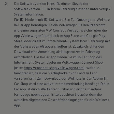
Über Ihr Auto
2.
Die Softwareversion Ihres ID. können Sie, ab der
Vorgängermodelle
Softwareversion 3.0, in Ihrem Fahrzeug einsehen unter Setup /
Kundeninformationen
Systeminformation.
Volkswagen Kundenbetreuung
Warn- und Kontrollleuchten
Für
ID. Modelle
mit ID. Software 5.x: Zur Nutzung der Wellness
Assistenzsysteme
In-Car App benötigen Sie ein
Volkswagen
ID Benutzerkonto
Digitale Betriebsanleitung
und einen separaten VW
Connect
Vertrag, welcher über die
Live Beratung
App
„
Volkswagen
“ (erhältlich im App Store und Google Play
Magazin
Store) oder direkt im Infotainment-System Ihres Fahrzeugs mit
Lifestyle
der
Volkswagen
AG abzuschließen ist. Zusätzlich ist für den
Transport
Familie
Download eine Anmeldung als Hauptnutzer im Fahrzeug
Elektromobilität
erforderlich. Die In-Car App finden Sie im In-Car Shop des
Volkswagen R
Infotainment-Systems oder im
Volkswagen
Connect
Shop
Pannen- und Unfallhilfe
(unter
https://connect-shop.volkswagen.com
), wobei zu
Volkswagen Kundenbetreuung
beachten ist, dass die Verfügbarkeit von Land zu Land
variieren kann. Zum Download der Wellness In-Car App im In-
Car-Shop wird eine aktive Internetverbindung benötigt. Die In-
Car App ist durch alle Fahrer nutzbar und nicht auf andere
Fahrzeuge übertragbar. Bitte beachten Sie außerdem die
aktuellen allgemeinen Geschäftsbedingungen für die Wellness
App.