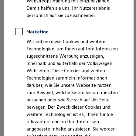
Websiteoptimierung mit einzubeziehen.
Behörden
Damit helfen sie uns, Ihr Nutzererlebnis
Direktkunden
persönlich auf Sie zuzuschneiden.
, 1 von 2
, 2 von 2
Sonderfahrzeuge
Anpfiff zum Gewinn
Elektromobilität
Marketing
Elektroautos
ID. Tutorials
2
Mit der Wellness In-Car App
wird jede Fahrt, Pause oder
Wir nutzen diese Cookies und weitere
Elektrofahrzeugkonzepte
Ladezeit zu einer kleinen Auszeit. Je nach Ausstattung
Technologien, um Ihnen auf Ihre Interessen
ID. EVERY1
Reichweite
verbindet Ihr ID. Licht, Klimatisierung, Sound und – wenn
zugeschnittene Werbung anzuzeigen,
Reichweite der ID. Modelle
verfügbar – Massagefunktionen zu einem harmonischen
innerhalb und außerhalb der Volkswagen
Reichweite im Winter
Wohlfühlerlebnis. Egal, ob Sie neue Energie sammeln, zur
Webseiten. Diese Cookies und weitere
Rekuperation
Laden
Ruhe kommen oder zwischendurch bewusst abschalten
Technologien sammeln Informationen
Laden unterwegs
möchten: Ihr ID. schafft dafür den passenden Rahmen.
darüber, wie Sie unsere Webseite nutzen,
Laden Zuhause
zum Beispiel, welche Seiten Sie am meisten
Ladestationen finden
Diese Programme stehen Ihnen zur Verfügung:
Ladezeitensimulator
besuchen oder wie Sie sich auf der Seite
Batterie
bewegen. Der Zweck dieser Cookies und
Sicherheit
Fresh Up
weitere Technologien ist es, Ihnen für Sie
Garantie und Lebensdauer
Belebende Farbwelten, eine frische
Nachhaltigkeit
relevantere und an Ihre Interessen
Klimatisierung und angenehm abgestimmte
Technologie
angepasste Inhalte anzubieten. Sie werden
Kosten und Kauf
Komfort-Einstellungen.