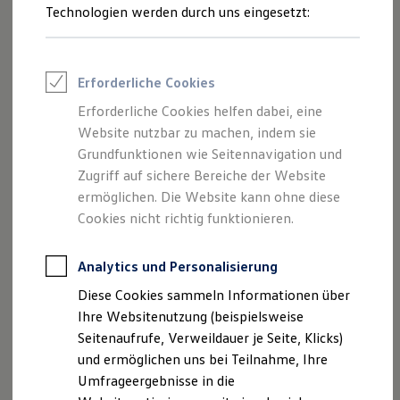
Technologien werden durch uns eingesetzt:
Volkswagen Marktplatz
Die ENERGY Sondermodelle
Junge Gebrauchtwagen und Gebrauchtwagen
Volkswagen Zertifizierte Gebrauchtwagen
Elektromobilität bei Gebrauchtwagen
Erforderliche Cookies
Zubehör- und Serviceangebote
Saisonangebote
Erforderliche Cookies helfen dabei, eine
Reifenpakete
Website nutzbar zu machen, indem sie
Leasing
Grundfunktionen wie Seitennavigation und
Leasing-Angebote
Gebrauchtwagen Leasing
Zugriff auf sichere Bereiche der Website
Junge Gebrauchtwagen-Leasing
ermöglichen. Die Website kann ohne diese
Elektroauto Leasing
Cookies nicht richtig funktionieren.
Kleinwagen-Leasing
Leasing ohne Anzahlung
Finanzierung
Analytics und Personalisierung
Autokredit mit Schlussrate
Versicherungen und Garantien
Diese Cookies sammeln Informationen über
Kfz-Versicherung
Ihre Websitenutzung (beispielsweise
Restschuldversicherungen
Garantien
Seitenaufrufe, Verweildauer je Seite, Klicks)
Wartungsverträge
und ermöglichen uns bei Teilnahme, Ihre
Geschäftskunden
Umfrageergebnisse in die
Professional Class bei Volkswagen
Großkunden