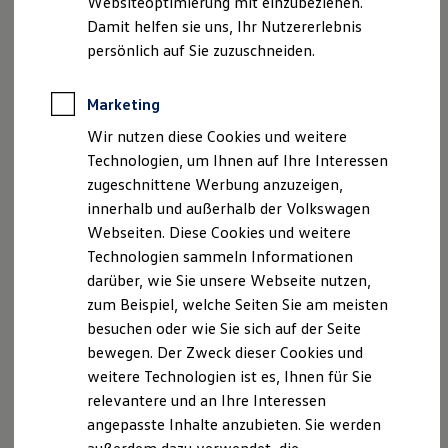
Websiteoptimierung mit einzubeziehen.
, 1 von 2
, 2 von 2
Behörden
Damit helfen sie uns, Ihr Nutzererlebnis
Direktkunden
persönlich auf Sie zuzuschneiden.
Sonderfahrzeuge
Anpfiff zum Gewinn
1
2
Der
ID.4
Pro
4MOTION
bringt Sie dank
4MOTION
Elektromobilität
Marketing
Elektroautos
Dualmotor
Allradantrieb
ans Ziel – mit zwei
ID. Tutorials
Elektromotoren, die über ein 1-Gang-Getriebe die Hinter-
Wir nutzen diese Cookies und weitere
Elektrofahrzeugkonzepte
beziehungsweise Vorderräder antreiben. Ganz ohne
Technologien, um Ihnen auf Ihre Interessen
ID. EVERY1
Reichweite
mechanische Verbindung zwischen den Achsen und für gute
zugeschnittene Werbung anzuzeigen,
Reichweite der ID. Modelle
Traktion und verbesserte Spurführung, auch auf glattem
innerhalb und außerhalb der Volkswagen
Reichweite im Winter
Terrain.
Webseiten. Diese Cookies und weitere
Rekuperation
Laden
Technologien sammeln Informationen
Laden unterwegs
Auf Wunsch auch mit einer
einklappbaren
darüber, wie Sie unsere Webseite nutzen,
Laden Zuhause
3
Anhängevorrichtung
– für Lasten bis zu 1.800 kg
.
zum Beispiel, welche Seiten Sie am meisten
Ladestationen finden
Ladezeitensimulator
besuchen oder wie Sie sich auf der Seite
Batterie
bewegen. Der Zweck dieser Cookies und
Sicherheit
weitere Technologien ist es, Ihnen für Sie
Garantie und Lebensdauer
Nachhaltigkeit
relevantere und an Ihre Interessen
Impressum
Nutzungsbedingungen
Technologie
angepasste Inhalte anzubieten. Sie werden
Datenschutzerklärungen
Cookie-Richtlinie
Kosten und Kauf