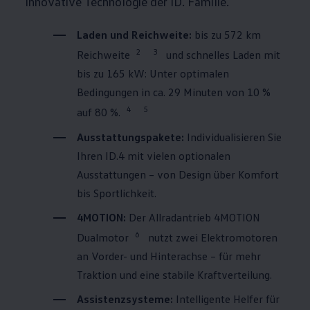
innovative Technologie der ID. Familie.
Laden und Reichweite:
bis zu 572 km
2
3
Reichweite
und schnelles Laden mit
bis zu 165 kW: Unter optimalen
Bedingungen in ca. 29 Minuten von 10 %
4
5
auf 80 %.
Ausstattungspakete:
Individualisieren Sie
Ihren
ID.4
mit vielen optionalen
Ausstattungen – von Design über Komfort
bis Sportlichkeit.
4MOTION
:
Der Allradantrieb
4MOTION
6
Dualmotor
nutzt zwei Elektromotoren
an Vorder- und Hinterachse – für mehr
Traktion und eine stabile Kraftverteilung.
Assistenzsysteme:
Intelligente Helfer für