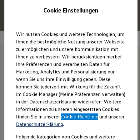
1
Profitieren Sie von bis zu
6.000 €
Cookie Einstellungen
E‑Auto‑Förderung für neue
Volkswagen
ID. oder
Hybridmodelle.
Zum
Zum
Mehr zur
E‑Auto
-Förderung
Wir nutzen Cookies und weitere Technologien, um
Hauptinhalt
Footer
4MOTION
springen
springen
Ihnen die bestmögliche Nutzung unserer Webseite
zu ermöglichen und unsere Kommunikation mit
Modelle und Konfigurator
Konfigurator
Ihnen zu verbessern. Wir berücksichtigen hierbei
Modelle vergleichen
Ihre Präferenzen und verarbeiten Daten für
Konfiguration laden
Vier
gewinnt.
Marketing, Analytics und Personalisierung nur,
Autosuche
Elektroautos
wenn Sie uns Ihre Einwilligung geben. Diese
ENERGY Sondermodelle
können Sie jederzeit mit Wirkung für die Zukunft
Nutzfahrzeuge
im Cookie Manager (Meine Präferenzen verwalten)
SUV und CUV
Familienautos
in der Datenschutzerklärung widerrufen. Weitere
Kombis
Informationen zu unseren eingesetzten Cookies
Kompaktwagen
finden Sie in unserer
Cookie-Richtlinie
und unserer
Sportwagen
Schnell verfügbare Fahrzeuge
Datenschutzerklärung
.
Angebote und Produkte
Aktuelle Angebote
Folgende Kategorien von Cookies und weitere
E-Auto-Förderung