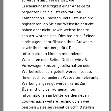
außerdem dazu verwendet, die
Verbrauchskosten
Lizenzhinweise Dritter
Kaufoptionen
Erscheinungshäufigkeit einer Anzeige zu
Angaben zum Digital Services Act (DSA)
EU Data Act
E-Auto-Förderung
begrenzen und die Effektivität von
Produktsicherheitsinformationen
Vertrag Widerrufen
Software und Konnektivität
Kampagnen zu messen und zu steuern. Sie
Die ID. Software 6
ID. Software Versionen und Updates
registrieren, ob Sie eine Webseite besucht
Digitale Extras
haben oder nicht, sowie welche Inhalte
Schnittstellen zu Ihrem ID.
Disclaimer von Volkswagen AG
genutzt worden sind. Dies basiert auf einer
Hybridautos
1.
ID.4
Pro
4MOTION
mit Infotainment-
Marke und Erlebnis
eindeutigen Identifikation Ihres Browsers
Volkswagen R und R Experience
Paket:
Energieverbrauch kombiniert: 18,3 - 15,9 kWh/100
sowie Ihres Internetgeräts. Die
R-Modelle
km; CO₂-Emission kombiniert: 0 g/km; CO₂-Klasse(n): A.
Informationen können mit anderen
R Experience
Driving Experience
2.
Die angegebenen Verbrauchs- und Emissionswerte beziehen
Webseiten oder Seiten Dritter, wie z.B.
Volkswagen entdecken
sich nicht auf ein einzelnes Fahrzeug und sind nicht Bestandteil
Volkswagen Konzerngesellschaften oder
Werkbesichtigung
des Angebots, sondern dienen allein Vergleichszwecken
Werbetreibenden, geteilt werden, sodass
Factory visit
zwischen den verschiedenen Fahrzeugtypen.
Lifestyle Shop
Ihnen auch auf anderen Webseiten relevante
Zusatzausstattungen und
Zubehör
(Anbauteile, Reifenformat
T-Roc Kollektion
Werbung angezeigt werden kann. Zur
usw.) können relevante Fahrzeugparameter, wie
z. B.
Gewicht,
Golf Kollektion
Übermittlung der vorgenannten
ID. Kollektion
Rollwiderstand und Aerodynamik verändern und neben
Volkswagen Kollektion
Informationen an Dritte werden neben
Witterungs- und Verkehrsbedingungen sowie dem
R-Kollektion
individuellen Fahrverhalten den Kraftstoffverbrauch, den
Cookies auch weitere Technologien wie
GTI Kollektion
Stromverbrauch, die CO₂-Emissionen und die
beispielsweise serverseitige Schnittstellen
Fußball Drop
Fahrleistungswerte eines Fahrzeugs beeinflussen.