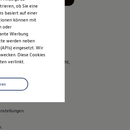
rieren, ob Sie eine
s basiert auf einer
ationen können mit
n oder
evante Werbung
itte werden neben
(APIs) eingesetzt. Wir
 Zwecken. Diese Cookies
ten verlinkt.
Ausstattung verbindet Ihr ID. Licht,
bnis. Egal, ob Sie neue Energie
den passenden Rahmen.
eren
nstellungen.
.