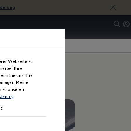
rderung
erer Webseite zu
ierbei Ihre
enn Sie uns Ihre
Manager (Meine
n zu unseren
klärung
.
t: