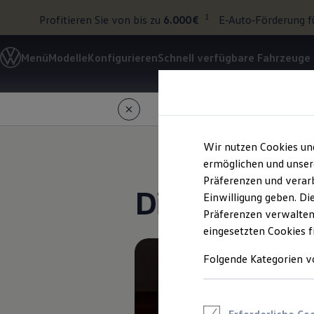
1
Profitieren Sie von bis zu
6.000 €
E‑Auto‑Förderung f
Modelle und Konfigurator
Menü
Modelle
Konfigurieren
Schnell verfügbare Fahrzeuge
Konfigurator
Zum
Zum
Modelle vergleichen
Hauptinhalt
Footer
Konfiguration laden
Autosuche
springen
springen
Elektroautos
ENERGY Sondermodelle
Nutzfahrzeuge
Wir nutzen Cookies un
SUV und CUV
ermöglichen und unser
Familienautos
Kombis
Präferenzen und verarb
Die Entspan
Kompaktwagen
Einwilligung geben. Di
Sportwagen
Präferenzen verwalten
Schnell verfügbare Fahrzeuge
Angebote und Produkte
eingesetzten Cookies f
Aktuelle Angebote
E-Auto-Förderung
Folgende Kategorien v
Volkswagen Marktplatz
Die ENERGY Sondermodelle
Junge Gebrauchtwagen und Gebrauchtwagen
Volkswagen Zertifizierte Gebrauchtwagen