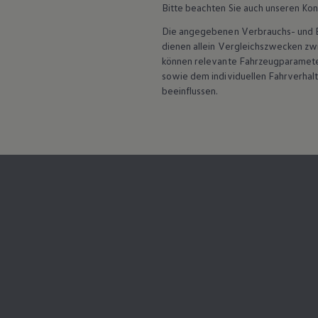
Bitte beachten Sie auch unseren Kon
Assistenzsysteme
Digitale Betriebsanleitung
Die angegebenen Verbrauchs- und Emi
Live Beratung
dienen allein Vergleichszwecken z
Magazin
Lifestyle
können relevante Fahrzeugparamete
Transport
sowie dem individuellen Fahrverhal
Familie
beeinflussen.
Elektromobilität
Volkswagen R
Pannen- und Unfallhilfe
Volkswagen Kundenbetreuung