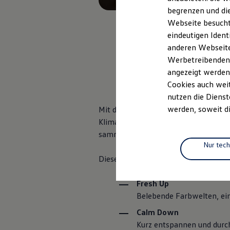
Elektromobilität
begrenzen und die
Elektroautos
ID. Tutorials
Webseite besucht 
Elektrofahrzeugkonzepte
eindeutigen Ident
ID. EVERY1
anderen Webseiten
Reichweite
Reichweite der ID. Modelle
Werbetreibenden,
, 1 von 2
, 2 vo
Reichweite im Winter
angezeigt werden
Rekuperation
Cookies auch weit
Laden
Laden unterwegs
nutzen die Dienst
Laden Zuhause
2
werden, soweit di
Mit der Wellness In-Car App
wird 
Ladestationen finden
Klimatisierung, Sound und – wenn ve
Ladezeitensimulator
Batterie
sammeln, zur Ruhe kommen oder zwis
Sicherheit
Nur tec
Garantie und Lebensdauer
Diese Programme stehen Ihnen zur V
Nachhaltigkeit
Technologie
Kosten und Kauf
Fresh Up
Verbrauchskosten
Belebende Farbwelten, ei
Kaufoptionen
E-Auto-Förderung
Calm Down
Software und Konnektivität
Kurz entspannen und durch
Die ID. Software 6