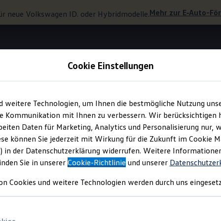
Mehr zur
E‑Auto
-Fö
ür neue
Volkswagen
ID. oder Hybridmodelle.
Cookie Einstellungen
Wellness In-Car App
d weitere Technologien, um Ihnen die bestmögliche Nutzung uns
e Kommunikation mit Ihnen zu verbessern. Wir berücksichtigen h
eiten Daten für Marketing, Analytics und Personalisierung nur, w
nung steigt.
ese können Sie jederzeit mit Wirkung für die Zukunft im Cookie 
) in der Datenschutzerklärung widerrufen. Weitere Informatione
inden Sie in unserer
Cookie-Richtlinie
und unserer
Datenschutzer
on Cookies und weitere Technologien werden durch uns eingesetz