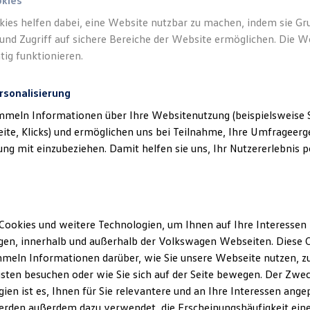
okies
kies helfen dabei, eine Website nutzbar zu machen, indem sie G
und Zugriff auf sichere Bereiche der Website ermöglichen. Die W
tig funktionieren.
rsonalisierung
mmeln Informationen über Ihre Websitenutzung (beispielsweise S
eite, Klicks) und ermöglichen uns bei Teilnahme, Ihre Umfrageerge
g mit einzubeziehen. Damit helfen sie uns, Ihr Nutzererlebnis pe
Cookies und weitere Technologien, um Ihnen auf Ihre Interessen
en, innerhalb und außerhalb der Volkswagen Webseiten. Diese C
meln Informationen darüber, wie Sie unsere Webseite nutzen, zu
sten besuchen oder wie Sie sich auf der Seite bewegen. Der Zwec
ien ist es, Ihnen für Sie relevantere und an Ihre Interessen ange
erden außerdem dazu verwendet, die Erscheinungshäufigkeit eine