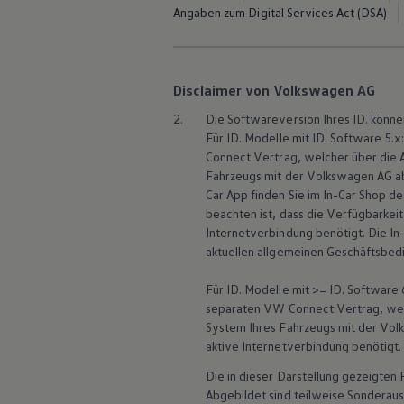
Service und Ersatzteile
Angaben zum Digital Services Act (DSA)
Inspektion und HU/AU
Reparaturen und Checks
Motorenöl und Flüssigkeiten
Räder und Reifen
Disclaimer von Volkswagen AG
Pannen- und Unfallhilfe
Economy Service
2.
Die Softwareversion Ihres ID. könne
Volkswagen Teile
Für
ID. Modelle
mit ID. Software 5.x
Zubehör
Modellspezifisches Zubehör
Connect
Vertrag, welcher über die
Schutz und Pflege
Fahrzeugs mit der
Volkswagen
AG ab
Transport
Car App finden Sie im In-Car Shop d
Entertainment und Elektronik
beachten ist, dass die Verfügbarkei
Individualisieren
Internetverbindung benötigt. Die In
Wallbox und Ladekabel
aktuellen allgemeinen Geschäftsbed
Digitale Extras
Dienste für Ihr Modell finden
Volkswagen Apps, Login und Shop
Für ID. Modelle mit >= ID. Software 
Handy und Fahrzeug verbinden
separaten VW
Connect
Vertrag, we
Updates für Software, Karten und Radio
System Ihres Fahrzeugs mit der
Vol
Über Ihr Auto
aktive Internetverbindung benötigt. 
Vorgängermodelle
Kundeninformationen
Die in dieser Darstellung gezeigte
Volkswagen Kundenbetreuung
Abgebildet sind teilweise Sonderau
Warn- und Kontrollleuchten