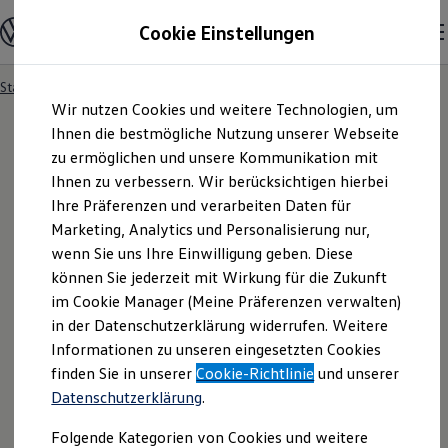
Modelle und Konfigurator
Cookie Einstellungen
Konfigurator
Modelle vergleichen
Konfiguration laden
Startseite
Modelle und Konfigurator
Autosuche
Zum
Zum
Autosuche
Wir nutzen Cookies und weitere Technologien, um
Hauptinhalt
Footer
Elektroautos
springen
springen
Ihnen die bestmögliche Nutzung unserer Webseite
ENERGY Sondermodelle
Nutzfahrzeuge
zu ermöglichen und unsere Kommunikation mit
SUV und CUV
Ihnen zu verbessern. Wir berücksichtigen hierbei
Familienautos
Ihre Präferenzen und verarbeiten Daten für
Kombis
Kompaktwagen
Marketing, Analytics und Personalisierung nur,
Sportwagen
wenn Sie uns Ihre Einwilligung geben. Diese
Schnell verfügbare Fahrzeuge
Angebote und Produkte
können Sie jederzeit mit Wirkung für die Zukunft
Aktuelle Angebote
im Cookie Manager (Meine Präferenzen verwalten)
E-Auto-Förderung
in der Datenschutzerklärung widerrufen. Weitere
Volkswagen Marktplatz
Informationen zu unseren eingesetzten Cookies
Die ENERGY Sondermodelle
Junge Gebrauchtwagen und Gebrauchtwagen
finden Sie in unserer
Cookie-Richtlinie
und unserer
Volkswagen Zertifizierte Gebrauchtwagen
Datenschutzerklärung
.
Elektromobilität bei Gebrauchtwagen
Zubehör- und Serviceangebote
Folgende Kategorien von Cookies und weitere
Saisonangebote