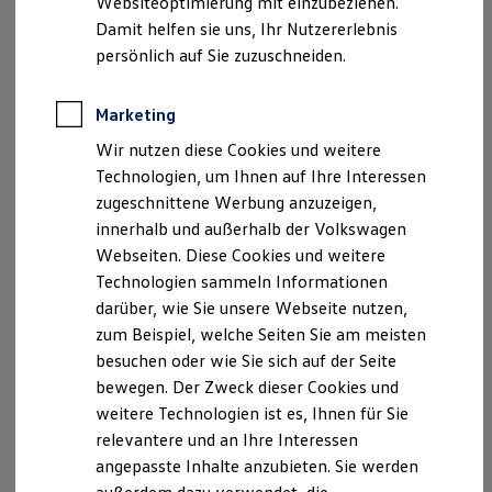
Websiteoptimierung mit einzubeziehen.
Elektrofahrzeugkonzepte
Damit helfen sie uns, Ihr Nutzererlebnis
ID. EVERY1
Reichweite
persönlich auf Sie zuzuschneiden.
Reichweite der ID. Modelle
Reichweite im Winter
Rekuperation
Marketing
Laden
Wir nutzen diese Cookies und weitere
Laden unterwegs
Laden Zuhause
Technologien, um Ihnen auf Ihre Interessen
Ladestationen finden
zugeschnittene Werbung anzuzeigen,
Ladezeitensimulator
innerhalb und außerhalb der Volkswagen
Batterie
Sicherheit
Webseiten. Diese Cookies und weitere
Garantie und Lebensdauer
Technologien sammeln Informationen
Nachhaltigkeit
darüber, wie Sie unsere Webseite nutzen,
Technologie
Kosten und Kauf
zum Beispiel, welche Seiten Sie am meisten
Verbrauchskosten
besuchen oder wie Sie sich auf der Seite
Kaufoptionen
bewegen. Der Zweck dieser Cookies und
E-Auto-Förderung
Software und Konnektivität
weitere Technologien ist es, Ihnen für Sie
Die ID. Software 6
relevantere und an Ihre Interessen
ID. Software Versionen und Updates
angepasste Inhalte anzubieten. Sie werden
Digitale Extras
Schnittstellen zu Ihrem ID.