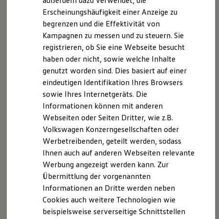
außerdem dazu verwendet, die
Hybridautos
Erscheinungshäufigkeit einer Anzeige zu
Marke und Erlebnis
begrenzen und die Effektivität von
Volkswagen R und R Experience
R-Modelle
Kampagnen zu messen und zu steuern. Sie
R Experience
registrieren, ob Sie eine Webseite besucht
Driving Experience
haben oder nicht, sowie welche Inhalte
Volkswagen entdecken
Werkbesichtigung
genutzt worden sind. Dies basiert auf einer
Factory visit
eindeutigen Identifikation Ihres Browsers
Lifestyle Shop
sowie Ihres Internetgeräts. Die
T-Roc Kollektion
Golf Kollektion
Informationen können mit anderen
ID. Kollektion
Webseiten oder Seiten Dritter, wie z.B.
Volkswagen Kollektion
Volkswagen Konzerngesellschaften oder
R-Kollektion
GTI Kollektion
Werbetreibenden, geteilt werden, sodass
Fußball Drop
Ihnen auch auf anderen Webseiten relevante
we drive football
Werbung angezeigt werden kann. Zur
#wedriveproud
Besitzer und Service
Übermittlung der vorgenannten
myVolkswagen
Informationen an Dritte werden neben
Software Updates
Cookies auch weitere Technologien wie
Service und Ersatzteile
Inspektion und HU/AU
beispielsweise serverseitige Schnittstellen
Reparaturen und Checks