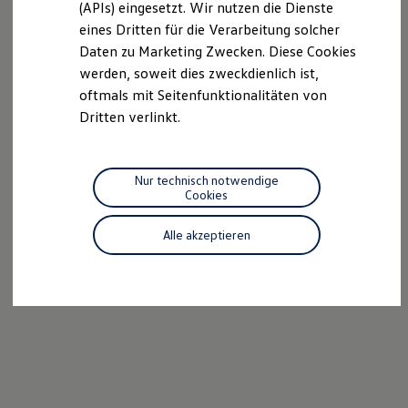
(APIs) eingesetzt. Wir nutzen die Dienste
Motorenöl und Flüssigkeiten
eines Dritten für die Verarbeitung solcher
Räder und Reifen
Pannen- und Unfallhilfe
Daten zu Marketing Zwecken. Diese Cookies
Economy Service
werden, soweit dies zweckdienlich ist,
Volkswagen Teile
oftmals mit Seitenfunktionalitäten von
Zubehör
Modellspezifisches Zubehör
Dritten verlinkt.
Schutz und Pflege
Transport
Entertainment und Elektronik
Individualisieren
Nur technisch notwendige
Wallbox und Ladekabel
Cookies
Digitale Extras
Dienste für Ihr Modell finden
Alle akzeptieren
Volkswagen Apps, Login und Shop
Handy und Fahrzeug verbinden
Updates für Software, Karten und Radio
Über Ihr Auto
Vorgängermodelle
Kundeninformationen
Volkswagen Kundenbetreuung
Warn- und Kontrollleuchten
Assistenzsysteme
Digitale Betriebsanleitung
Live Beratung