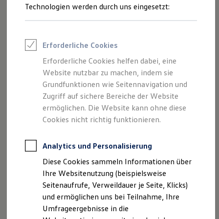
Reifenpakete
Technologien werden durch uns eingesetzt:
Leasing
Leasing-Angebote
Gebrauchtwagen Leasing
Junge Gebrauchtwagen-Leasing
Erforderliche Cookies
Elektroauto Leasing
Kleinwagen-Leasing
Erforderliche Cookies helfen dabei, eine
Leasing ohne Anzahlung
Website nutzbar zu machen, indem sie
Finanzierung
Autokredit mit Schlussrate
Grundfunktionen wie Seitennavigation und
Versicherungen und Garantien
Zugriff auf sichere Bereiche der Website
Kfz-Versicherung
ermöglichen. Die Website kann ohne diese
Restschuldversicherungen
Garantien
Cookies nicht richtig funktionieren.
Wartungsverträge
Geschäftskunden
Professional Class bei Volkswagen
Analytics und Personalisierung
Großkunden
Diese Cookies sammeln Informationen über
Behörden
Direktkunden
Ihre Websitenutzung (beispielsweise
Sonderfahrzeuge
Seitenaufrufe, Verweildauer je Seite, Klicks)
Anpfiff zum Gewinn
und ermöglichen uns bei Teilnahme, Ihre
Elektromobilität
Elektroautos
Umfrageergebnisse in die
ID. Tutorials