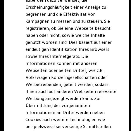
außerdem dazu verwendet, die
Hybridautos
Erscheinungshäufigkeit einer Anzeige zu
Marke und Erlebnis
begrenzen und die Effektivität von
Volkswagen R und R Experience
R-Modelle
Kampagnen zu messen und zu steuern. Sie
R Experience
registrieren, ob Sie eine Webseite besucht
Driving Experience
haben oder nicht, sowie welche Inhalte
Volkswagen entdecken
Werkbesichtigung
genutzt worden sind. Dies basiert auf einer
Factory visit
eindeutigen Identifikation Ihres Browsers
Lifestyle Shop
sowie Ihres Internetgeräts. Die
T-Roc Kollektion
Golf Kollektion
Informationen können mit anderen
ID. Kollektion
Webseiten oder Seiten Dritter, wie z.B.
Volkswagen Kollektion
Volkswagen Konzerngesellschaften oder
R-Kollektion
GTI Kollektion
Werbetreibenden, geteilt werden, sodass
Fußball Drop
Ihnen auch auf anderen Webseiten relevante
we drive football
Werbung angezeigt werden kann. Zur
#wedriveproud
Besitzer und Service
Übermittlung der vorgenannten
myVolkswagen
Informationen an Dritte werden neben
Software Updates
Cookies auch weitere Technologien wie
Service und Ersatzteile
Inspektion und HU/AU
beispielsweise serverseitige Schnittstellen
Reparaturen und Checks