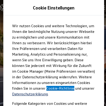
Modelle und Konfigurator
Cookie Einstellungen
Konfigurator
Modelle vergleichen
Konfiguration laden
Zum
Zum
Autosuche
Wir nutzen Cookies und weitere Technologien, um
Hauptinhalt
Footer
Elektroautos
springen
springen
Ihnen die bestmögliche Nutzung unserer Webseite
ENERGY Sondermodelle
Nutzfahrzeuge
zu ermöglichen und unsere Kommunikation mit
SUV und CUV
Ihnen zu verbessern. Wir berücksichtigen hierbei
Familienautos
Ihre Präferenzen und verarbeiten Daten für
Kombis
Kompaktwagen
Marketing, Analytics und Personalisierung nur,
Sportwagen
wenn Sie uns Ihre Einwilligung geben. Diese
Schnell verfügbare Fahrzeuge
Angebote und Produkte
können Sie jederzeit mit Wirkung für die Zukunft
Aktuelle Angebote
im Cookie Manager (Meine Präferenzen verwalten)
E-Auto-Förderung
in der Datenschutzerklärung widerrufen. Weitere
Volkswagen Marktplatz
Informationen zu unseren eingesetzten Cookies
Die ENERGY Sondermodelle
Junge Gebrauchtwagen und Gebrauchtwagen
finden Sie in unserer
Cookie-Richtlinie
und unserer
Volkswagen Zertifizierte Gebrauchtwagen
Datenschutzerklärung
.
Elektromobilität bei Gebrauchtwagen
Zubehör- und Serviceangebote
Folgende Kategorien von Cookies und weitere
Saisonangebote