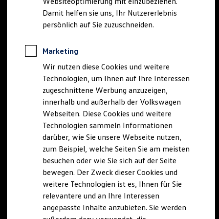
Websiteoptimierung mit einzubeziehen.
Elektrofahrzeugkonzepte
Damit helfen sie uns, Ihr Nutzererlebnis
ID. EVERY1
Reichweite
persönlich auf Sie zuzuschneiden.
Reichweite der ID. Modelle
Reichweite im Winter
Rekuperation
Marketing
Laden
Wir nutzen diese Cookies und weitere
Laden unterwegs
Laden Zuhause
Technologien, um Ihnen auf Ihre Interessen
Ladestationen finden
zugeschnittene Werbung anzuzeigen,
Ladezeitensimulator
innerhalb und außerhalb der Volkswagen
Batterie
Sicherheit
Webseiten. Diese Cookies und weitere
Garantie und Lebensdauer
Technologien sammeln Informationen
Nachhaltigkeit
darüber, wie Sie unsere Webseite nutzen,
Technologie
Kosten und Kauf
zum Beispiel, welche Seiten Sie am meisten
Verbrauchskosten
besuchen oder wie Sie sich auf der Seite
Kaufoptionen
bewegen. Der Zweck dieser Cookies und
E-Auto-Förderung
Software und Konnektivität
weitere Technologien ist es, Ihnen für Sie
Die ID. Software 6
relevantere und an Ihre Interessen
ID. Software Versionen und Updates
angepasste Inhalte anzubieten. Sie werden
Digitale Extras
Schnittstellen zu Ihrem ID.