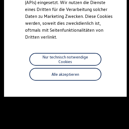
(APIs) eingesetzt. Wir nutzen die Dienste
Motorenöl und Flüssigkeiten
eines Dritten für die Verarbeitung solcher
Räder und Reifen
Pannen- und Unfallhilfe
Daten zu Marketing Zwecken. Diese Cookies
Economy Service
werden, soweit dies zweckdienlich ist,
Volkswagen Teile
oftmals mit Seitenfunktionalitäten von
Zubehör
Modellspezifisches Zubehör
Dritten verlinkt.
Schutz und Pflege
Transport
Entertainment und Elektronik
Individualisieren
Nur technisch notwendige
Wallbox und Ladekabel
Cookies
Digitale Extras
Dienste für Ihr Modell finden
Alle akzeptieren
Volkswagen Apps, Login und Shop
Handy und Fahrzeug verbinden
Updates für Software, Karten und Radio
Über Ihr Auto
Vorgängermodelle
Kundeninformationen
Volkswagen Kundenbetreuung
Warn- und Kontrollleuchten
Assistenzsysteme
Digitale Betriebsanleitung
Live Beratung