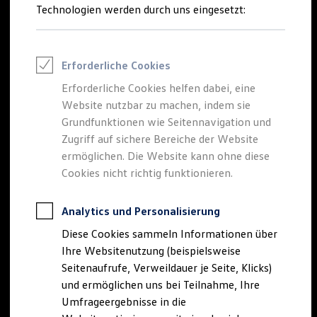
Reifenpakete
Technologien werden durch uns eingesetzt:
Leasing
Leasing-Angebote
Gebrauchtwagen Leasing
Der neue
Tiguan
Junge Gebrauchtwagen-Leasing
Erforderliche Cookies
Elektroauto Leasing
Kleinwagen-Leasing
Erforderliche Cookies helfen dabei, eine
EDITION 20
Leasing ohne Anzahlung
Website nutzbar zu machen, indem sie
Finanzierung
Autokredit mit Schlussrate
Grundfunktionen wie Seitennavigation und
Besonders sportlich. Exklusiv ausgestattet.
Versicherungen und Garantien
Zugriff auf sichere Bereiche der Website
Kfz-Versicherung
Tiguan EDITION 20 konfigurieren
ermöglichen. Die Website kann ohne diese
Restschuldversicherungen
Garantien
Cookies nicht richtig funktionieren.
Mehr zum Tiguan EDITION 20
Wartungsverträge
Geschäftskunden
Professional Class bei Volkswagen
Analytics und Personalisierung
Großkunden
Diese Cookies sammeln Informationen über
Behörden
Direktkunden
Ihre Websitenutzung (beispielsweise
Sonderfahrzeuge
Seitenaufrufe, Verweildauer je Seite, Klicks)
Anpfiff zum Gewinn
und ermöglichen uns bei Teilnahme, Ihre
Elektromobilität
Elektroautos
Umfrageergebnisse in die
ID. Tutorials