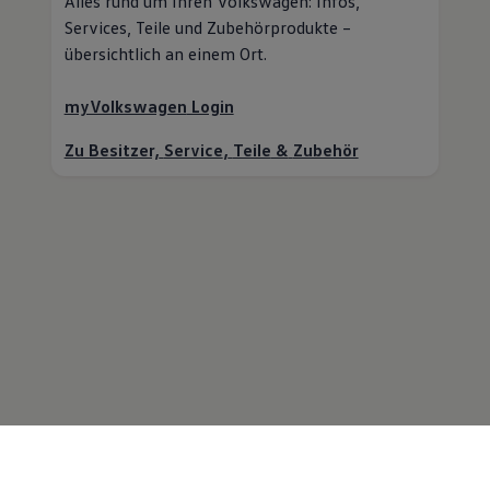
Alles rund um Ihren
Volkswagen
: Infos,
Services,
Teile
und Zubehörprodukte –
übersichtlich an einem Ort.
myVolkswagen
Login
Zu Besitzer,
Service
,
Teile
&
Zubehör