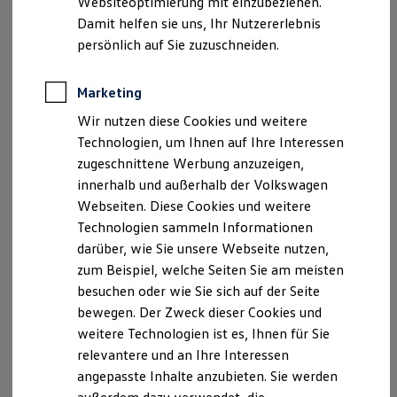
Websiteoptimierung mit einzubeziehen.
Elektrofahrzeugkonzepte
Ganz oben auf dem Label finden Sie allgemeine
Damit helfen sie uns, Ihr Nutzererlebnis
ID. EVERY1
Informationen zu Ihrem Reifen, wie den Produzenten, die
Reichweite
persönlich auf Sie zuzuschneiden.
Reifentypkennung, die Reifengröße und die Reifenklasse.
Reichweite der ID. Modelle
Reichweite im Winter
Rekuperation
Marketing
Laden
Wir nutzen diese Cookies und weitere
Laden unterwegs
Laden Zuhause
Technologien, um Ihnen auf Ihre Interessen
Ladestationen finden
zugeschnittene Werbung anzuzeigen,
Ladezeitensimulator
innerhalb und außerhalb der Volkswagen
Batterie
Sicherheit
Webseiten. Diese Cookies und weitere
Garantie und Lebensdauer
Technologien sammeln Informationen
Nachhaltigkeit
darüber, wie Sie unsere Webseite nutzen,
Technologie
Kosten und Kauf
zum Beispiel, welche Seiten Sie am meisten
Verbrauchskosten
besuchen oder wie Sie sich auf der Seite
Kaufoptionen
bewegen. Der Zweck dieser Cookies und
E-Auto-Förderung
Software und Konnektivität
Kraftstoffeffizienz
weitere Technologien ist es, Ihnen für Sie
Die ID. Software 6
relevantere und an Ihre Interessen
ID. Software Versionen und Updates
Je weniger Widerstand Ihre Reifen beim Rollen überwinden
angepasste Inhalte anzubieten. Sie werden
Digitale Extras
müssen, desto weniger Energie braucht Ihr
Volkswagen
. Bei
Schnittstellen zu Ihrem ID.