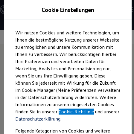
Modelle und Konfigurator
Cookie Einstellungen
Konfigurator
Modelle vergleichen
Konfiguration laden
Zum
Zum
Autosuche
Wir nutzen Cookies und weitere Technologien, um
Hauptinhalt
Footer
Elektroautos
springen
springen
Information
Ihnen die bestmögliche Nutzung unserer Webseite
ENERGY Sondermodelle
Nutzfahrzeuge
zu ermöglichen und unsere Kommunikation mit
SUV und CUV
Ihnen zu verbessern. Wir berücksichtigen hierbei
Familienautos
Ihre Präferenzen und verarbeiten Daten für
Kombis
EU-Reifenlabel
Kompaktwagen
Marketing, Analytics und Personalisierung nur,
Sportwagen
wenn Sie uns Ihre Einwilligung geben. Diese
Schnell verfügbare Fahrzeuge
Angebote und Produkte
können Sie jederzeit mit Wirkung für die Zukunft
Sicherheit, Komfort, Energieverbrauch – all das
Aktuelle Angebote
im Cookie Manager (Meine Präferenzen verwalten)
hängt auch von Ihren Reifen ab
E-Auto-Förderung
in der Datenschutzerklärung widerrufen. Weitere
Volkswagen Marktplatz
Informationen zu unseren eingesetzten Cookies
Die ENERGY Sondermodelle
Das EU-Reifenlabel ist für fabrikneue Reifen Pflicht und gilt
Junge Gebrauchtwagen und Gebrauchtwagen
finden Sie in unserer
Cookie-Richtlinie
und unserer
seit 2012. Ab dem 1. Mai 2021 hat das Label ein neues
Volkswagen Zertifizierte Gebrauchtwagen
Datenschutzerklärung
.
Design bekommen und beinhaltet zahlreiche neue
Elektromobilität bei Gebrauchtwagen
Zubehör- und Serviceangebote
Informationen rund um Reifen – für Fahrzeuge mit
Folgende Kategorien von Cookies und weitere
Saisonangebote