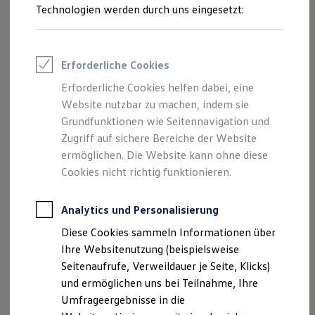
Verbrennungsmotor und Hybrid- sowie Elektroautos. Wir
Reifenpakete
Technologien werden durch uns eingesetzt:
erklären Ihnen, wie Sie durch die Energieeffizienzklasse
Leasing
Leasing-Angebote
Hinweise auf den Kraftstoffverbrauch Ihres Autos erhalten
Gebrauchtwagen Leasing
und was die abgebildeten Symbole über die Eigenschaften
Junge Gebrauchtwagen-Leasing
Erforderliche Cookies
Ihres Reifens verraten.
Elektroauto Leasing
Kleinwagen-Leasing
Erforderliche Cookies helfen dabei, eine
Leasing ohne Anzahlung
Website nutzbar zu machen, indem sie
Finanzierung
Autokredit mit Schlussrate
Grundfunktionen wie Seitennavigation und
Versicherungen und Garantien
Zugriff auf sichere Bereiche der Website
Kfz-Versicherung
ermöglichen. Die Website kann ohne diese
Restschuldversicherungen
Garantien
Cookies nicht richtig funktionieren.
Wartungsverträge
Geschäftskunden
Professional Class bei Volkswagen
Analytics und Personalisierung
Großkunden
Diese Cookies sammeln Informationen über
Behörden
Direktkunden
Ihre Websitenutzung (beispielsweise
Sonderfahrzeuge
Seitenaufrufe, Verweildauer je Seite, Klicks)
Anpfiff zum Gewinn
und ermöglichen uns bei Teilnahme, Ihre
Elektromobilität
Allgemeine Informationen
Elektroautos
Umfrageergebnisse in die
ID. Tutorials