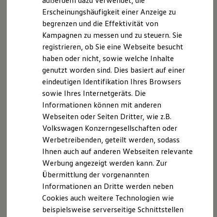
außerdem dazu verwendet, die
Benzin- oder Diesel-Autos liegen die Einsparungen zwischen
Hybridautos
Erscheinungshäufigkeit einer Anzeige zu
Marke und Erlebnis
Klasse A und E bei bis zu 5,1 l pro 1.000 km. Außerdem
begrenzen und die Effektivität von
Volkswagen R und R Experience
sparen Sie dadurch zusätzlich einige Gramm CO
ein.
2
R-Modelle
Kampagnen zu messen und zu steuern. Sie
R Experience
registrieren, ob Sie eine Webseite besucht
Die Grafik zeigt ein Beispiel des möglichen
Driving Experience
haben oder nicht, sowie welche Inhalte
Volkswagen entdecken
Kraftstoffmehrverbrauchs eines Fahrzeugs mit
Werkbesichtigung
genutzt worden sind. Dies basiert auf einer
Verbrennungsmotor auf 1.000 km bei einem
Factory visit
eindeutigen Identifikation Ihres Browsers
Durchschnittsverbrauch von 6,6 l/100 km.
Lifestyle Shop
sowie Ihres Internetgeräts. Die
T-Roc Kollektion
Golf Kollektion
Informationen können mit anderen
ID. Kollektion
Webseiten oder Seiten Dritter, wie z.B.
Volkswagen Kollektion
Volkswagen Konzerngesellschaften oder
R-Kollektion
GTI Kollektion
Werbetreibenden, geteilt werden, sodass
Fußball Drop
Ihnen auch auf anderen Webseiten relevante
we drive football
Werbung angezeigt werden kann. Zur
#wedriveproud
Besitzer und Service
Übermittlung der vorgenannten
myVolkswagen
Informationen an Dritte werden neben
Software Updates
Cookies auch weitere Technologien wie
Service und Ersatzteile
Inspektion und HU/AU
beispielsweise serverseitige Schnittstellen
Reparaturen und Checks