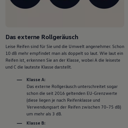
Magazin
Lifestyle
Transport
Familie
Elektromobilität
Volkswagen R
Pannen- und Unfallhilfe
Das externe Rollgeräusch
Volkswagen Kundenbetreuung
Leise Reifen sind für Sie und die Umwelt angenehmer. Schon
10 dB mehr empfindet man als doppelt so laut. Wie laut ein
Reifen ist, erkennen Sie an der Klasse, wobei A die leiseste
und C die lauteste Klasse darstellt.
Klasse A:
Das externe Rollgeräusch unterschreitet sogar
schon die seit 2016 geltenden EU-Grenzwerte
(diese liegen je nach Reifenklasse und
Verwendungsart der Reifen zwischen 70–75 dB)
um mehr als 3 dB.
Klasse B: