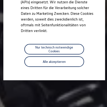
(APIs) eingesetzt. Wir nutzen die Dienste
Motorenöl und Flüssigkeiten
eines Dritten für die Verarbeitung solcher
Räder und Reifen
Pannen- und Unfallhilfe
Daten zu Marketing Zwecken. Diese Cookies
Economy Service
werden, soweit dies zweckdienlich ist,
Volkswagen Teile
oftmals mit Seitenfunktionalitäten von
Zubehör
Modellspezifisches Zubehör
Dritten verlinkt.
Schutz und Pflege
Transport
Entertainment und Elektronik
Individualisieren
Nur technisch notwendige
Wallbox und Ladekabel
Cookies
Digitale Extras
Dienste für Ihr Modell finden
Alle akzeptieren
Volkswagen Apps, Login und Shop
Handy und Fahrzeug verbinden
Updates für Software, Karten und Radio
Über Ihr Auto
Vorgängermodelle
Kundeninformationen
Volkswagen Kundenbetreuung
Warn- und Kontrollleuchten
Assistenzsysteme
Digitale Betriebsanleitung
Live Beratung