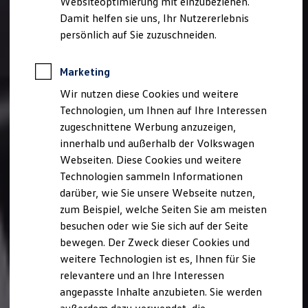
Websiteoptimierung mit einzubeziehen.
Elektrofahrzeugkonzepte
Damit helfen sie uns, Ihr Nutzererlebnis
ID. EVERY1
Reichweite
persönlich auf Sie zuzuschneiden.
Reichweite der ID. Modelle
Reichweite im Winter
Rekuperation
Marketing
Laden
Wir nutzen diese Cookies und weitere
Laden unterwegs
Laden Zuhause
Technologien, um Ihnen auf Ihre Interessen
Ladestationen finden
zugeschnittene Werbung anzuzeigen,
Ladezeitensimulator
innerhalb und außerhalb der Volkswagen
Batterie
Sicherheit
Webseiten. Diese Cookies und weitere
Garantie und Lebensdauer
Technologien sammeln Informationen
Nachhaltigkeit
darüber, wie Sie unsere Webseite nutzen,
Technologie
Kosten und Kauf
zum Beispiel, welche Seiten Sie am meisten
Verbrauchskosten
besuchen oder wie Sie sich auf der Seite
Kaufoptionen
bewegen. Der Zweck dieser Cookies und
E-Auto-Förderung
Software und Konnektivität
weitere Technologien ist es, Ihnen für Sie
Die ID. Software 6
relevantere und an Ihre Interessen
ID. Software Versionen und Updates
angepasste Inhalte anzubieten. Sie werden
Digitale Extras
Schnittstellen zu Ihrem ID.