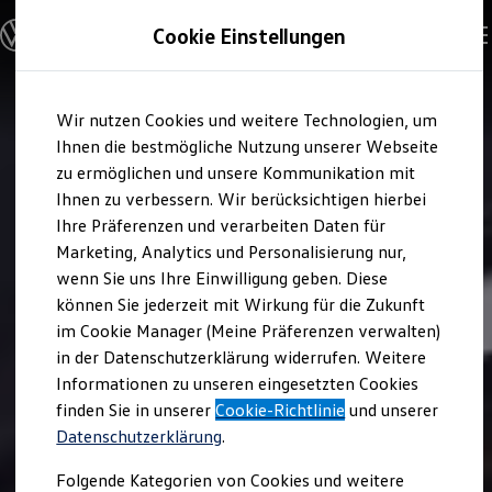
Modelle und Konfigurator
Cookie Einstellungen
Konfigurator
Modelle vergleichen
Konfiguration laden
Zum
Zum
Autosuche
Wir nutzen Cookies und weitere Technologien, um
Hauptinhalt
Footer
Elektroautos
springen
springen
Ihnen die bestmögliche Nutzung unserer Webseite
ENERGY Sondermodelle
Nutzfahrzeuge
zu ermöglichen und unsere Kommunikation mit
SUV und CUV
Ihnen zu verbessern. Wir berücksichtigen hierbei
Familienautos
Ihre Präferenzen und verarbeiten Daten für
Kombis
Kompaktwagen
Marketing, Analytics und Personalisierung nur,
Sportwagen
wenn Sie uns Ihre Einwilligung geben. Diese
Schnell verfügbare Fahrzeuge
Angebote und Produkte
können Sie jederzeit mit Wirkung für die Zukunft
Aktuelle Angebote
im Cookie Manager (Meine Präferenzen verwalten)
E-Auto-Förderung
in der Datenschutzerklärung widerrufen. Weitere
Volkswagen Marktplatz
Informationen zu unseren eingesetzten Cookies
Die ENERGY Sondermodelle
Junge Gebrauchtwagen und Gebrauchtwagen
finden Sie in unserer
Cookie-Richtlinie
und unserer
Volkswagen Zertifizierte Gebrauchtwagen
Datenschutzerklärung
.
Elektromobilität bei Gebrauchtwagen
Zubehör- und Serviceangebote
Folgende Kategorien von Cookies und weitere
Saisonangebote