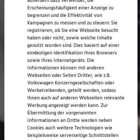
außerdem dazu verwendet, die
Hybridautos
Erscheinungshäufigkeit einer Anzeige zu
Marke und Erlebnis
begrenzen und die Effektivität von
Volkswagen R und R Experience
R-Modelle
Kampagnen zu messen und zu steuern. Sie
R Experience
registrieren, ob Sie eine Webseite besucht
Driving Experience
haben oder nicht, sowie welche Inhalte
Volkswagen entdecken
Werkbesichtigung
genutzt worden sind. Dies basiert auf einer
Factory visit
eindeutigen Identifikation Ihres Browsers
Lifestyle Shop
sowie Ihres Internetgeräts. Die
T-Roc Kollektion
Golf Kollektion
Informationen können mit anderen
ID. Kollektion
Webseiten oder Seiten Dritter, wie z.B.
Volkswagen Kollektion
Volkswagen Konzerngesellschaften oder
R-Kollektion
GTI Kollektion
Werbetreibenden, geteilt werden, sodass
Fußball Drop
Ihnen auch auf anderen Webseiten relevante
we drive football
Werbung angezeigt werden kann. Zur
#wedriveproud
Besitzer und Service
Übermittlung der vorgenannten
myVolkswagen
Informationen an Dritte werden neben
Software Updates
Cookies auch weitere Technologien wie
Service und Ersatzteile
Inspektion und HU/AU
beispielsweise serverseitige Schnittstellen
Reparaturen und Checks