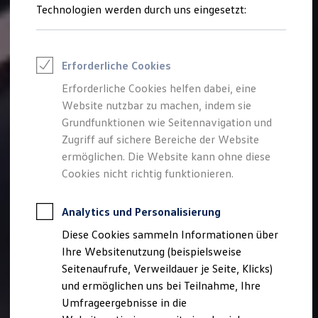
Reifenpakete
Technologien werden durch uns eingesetzt:
Leasing
Leasing-Angebote
Gebrauchtwagen Leasing
Junge Gebrauchtwagen-Leasing
Erforderliche Cookies
Elektroauto Leasing
Kleinwagen-Leasing
Erforderliche Cookies helfen dabei, eine
Leasing ohne Anzahlung
Website nutzbar zu machen, indem sie
Finanzierung
Autokredit mit Schlussrate
Grundfunktionen wie Seitennavigation und
Versicherungen und Garantien
Zugriff auf sichere Bereiche der Website
Kfz-Versicherung
ermöglichen. Die Website kann ohne diese
Restschuldversicherungen
Garantien
Cookies nicht richtig funktionieren.
Wartungsverträge
Geschäftskunden
Professional Class bei Volkswagen
Analytics und Personalisierung
Großkunden
Diese Cookies sammeln Informationen über
Behörden
Direktkunden
Ihre Websitenutzung (beispielsweise
Sonderfahrzeuge
Seitenaufrufe, Verweildauer je Seite, Klicks)
Anpfiff zum Gewinn
und ermöglichen uns bei Teilnahme, Ihre
Elektromobilität
Elektroautos
Umfrageergebnisse in die
ID. Tutorials