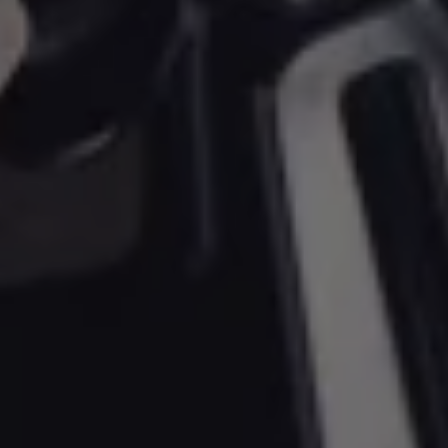
Magazin
Lifestyle
Transport
Familie
Elektromobilität
Volkswagen R
Pannen- und Unfallhilfe
Volkswagen Kundenbetreuung