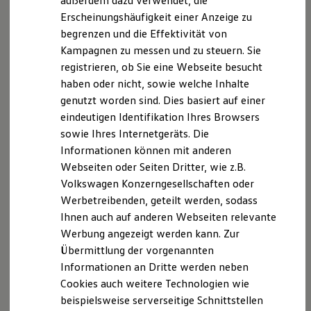
außerdem dazu verwendet, die
Mehr Sicherheit durch freie Sicht:
Hybridautos
Erscheinungshäufigkeit einer Anzeige zu
Marke und Erlebnis
Kein lästiges Eiskratzen, sondern freie Sicht dank
begrenzen und die Effektivität von
Volkswagen R und R Experience
eisfreier Scheiben ohne Beschlagen.
R-Modelle
Kampagnen zu messen und zu steuern. Sie
R Experience
Abgestimmt auf Ihren
Volkswagen
:
registrieren, ob Sie eine Webseite besucht
Driving Experience
Vollständige Integration ins Fahrzeug in
haben oder nicht, sowie welche Inhalte
Volkswagen entdecken
bewährter
Volkswagen
Qualität.
Werkbesichtigung
genutzt worden sind. Dies basiert auf einer
Factory visit
eindeutigen Identifikation Ihres Browsers
Kann den Motor schonen:
Lifestyle Shop
sowie Ihres Internetgeräts. Die
Dank des Vorheizens verhindern Sie Kaltstarts,
T-Roc Kollektion
Golf Kollektion
Informationen können mit anderen
die mehr Kraftstoff benötigen. So können Sie den
ID. Kollektion
Webseiten oder Seiten Dritter, wie z.B.
Motorverschleiß reduzieren.
Volkswagen Kollektion
Volkswagen Konzerngesellschaften oder
R-Kollektion
GTI Kollektion
Werbetreibenden, geteilt werden, sodass
Fußball Drop
Ihnen auch auf anderen Webseiten relevante
we drive football
Werbung angezeigt werden kann. Zur
#wedriveproud
Besitzer und Service
Übermittlung der vorgenannten
myVolkswagen
Informationen an Dritte werden neben
Software Updates
Cookies auch weitere Technologien wie
Service und Ersatzteile
Inspektion und HU/AU
beispielsweise serverseitige Schnittstellen
Reparaturen und Checks