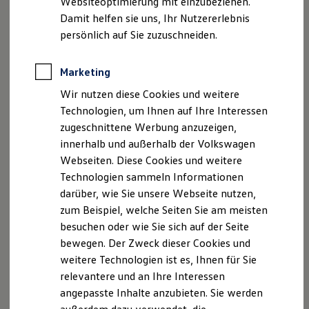
Websiteoptimierung mit einzubeziehen.
Elektrofahrzeugkonzepte
Damit helfen sie uns, Ihr Nutzererlebnis
ID. EVERY1
Vorteile
Reichweite
persönlich auf Sie zuzuschneiden.
Reichweite der ID. Modelle
Reichweite im Winter
Rekuperation
Marketing
Laden
Die
Volkswagen
Standheizung bietet viele Vorteile:
Wir nutzen diese Cookies und weitere
Laden unterwegs
Laden Zuhause
Technologien, um Ihnen auf Ihre Interessen
Ladestationen finden
Ganzjährig gutes Klima:
zugeschnittene Werbung anzuzeigen,
Ladezeitensimulator
Kann im Winter für Wärme sowie im Sommer
innerhalb und außerhalb der Volkswagen
Batterie
für eine angenehme Temperatur sorgen und
Sicherheit
Webseiten. Diese Cookies und weitere
Garantie und Lebensdauer
durch die intelligente Lüftungsfunktion
Technologien sammeln Informationen
Nachhaltigkeit
Hitzestaus verhindern.
darüber, wie Sie unsere Webseite nutzen,
Technologie
Kosten und Kauf
zum Beispiel, welche Seiten Sie am meisten
Komfortable Bedienung und Vortemperierung:
Verbrauchskosten
besuchen oder wie Sie sich auf der Seite
Sie können die Standheizung ganz einfach per
Kaufoptionen
bewegen. Der Zweck dieser Cookies und
Funk, Mobiltelefon
oder durch die Komfort-
E-Auto-Förderung
Software und Konnektivität
weitere Technologien ist es, Ihnen für Sie
Vorwahluhr bedienen – so können Sie Ihre
Die ID. Software 6
relevantere und an Ihre Interessen
Wohlfühltemperatur schon beim Einstiegen
ID. Software Versionen und Updates
angepasste Inhalte anzubieten. Sie werden
genießen.
Digitale Extras
Schnittstellen zu Ihrem ID.