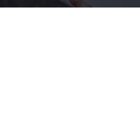
Standheizung
Wohlige Wärme für Ihren
Volkswagen
Ganzjährig angenehme Temperaturen, komfortable Bedienung
und mehr – entdecken Sie, welche Vorteile die
Volkswagen
Standheizung für Sie und Ihr Auto bietet. Wir informieren Sie
außerdem über die Funktionsweise, Bedienung und Nachrüstung
einer Standheizung.