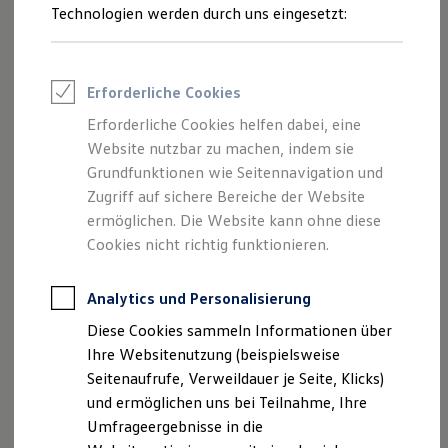
Reifenpakete
Technologien werden durch uns eingesetzt:
Leasing
Leasing-Angebote
Gebrauchtwagen Leasing
Junge Gebrauchtwagen-Leasing
Erforderliche Cookies
Elektroauto Leasing
Kleinwagen-Leasing
Erforderliche Cookies helfen dabei, eine
Leasing ohne Anzahlung
Website nutzbar zu machen, indem sie
Finanzierung
--:--
Autokredit mit Schlussrate
Grundfunktionen wie Seitennavigation und
Verbleibende Zeit, --:--
Versicherungen und Garantien
Zugriff auf sichere Bereiche der Website
Kfz-Versicherung
ermöglichen. Die Website kann ohne diese
Restschuldversicherungen
Garantien
Cookies nicht richtig funktionieren.
Wartungsverträge
Geschäftskunden
Professional Class bei Volkswagen
Analytics und Personalisierung
Großkunden
Diese Cookies sammeln Informationen über
Behörden
Direktkunden
Ihre Websitenutzung (beispielsweise
Sonderfahrzeuge
Seitenaufrufe, Verweildauer je Seite, Klicks)
Anpfiff zum Gewinn
und ermöglichen uns bei Teilnahme, Ihre
Elektromobilität
Elektroautos
Umfrageergebnisse in die
ID. Tutorials