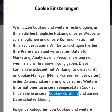
Modelle und Konfigurator
Cookie Einstellungen
Konfigurator
Modelle vergleichen
Konfiguration laden
Zum
Zum
Autosuche
Wir nutzen Cookies und weitere Technologien, um
Hauptinhalt
Footer
Elektroautos
springen
springen
Information
Ihnen die bestmögliche Nutzung unserer Webseite
ENERGY Sondermodelle
Nutzfahrzeuge
zu ermöglichen und unsere Kommunikation mit
SUV und CUV
Ihnen zu verbessern. Wir berücksichtigen hierbei
Familienautos
Ihre Präferenzen und verarbeiten Daten für
Kombis
Standheizung
Kompaktwagen
Marketing, Analytics und Personalisierung nur,
Sportwagen
wenn Sie uns Ihre Einwilligung geben. Diese
Schnell verfügbare Fahrzeuge
Angebote und Produkte
können Sie jederzeit mit Wirkung für die Zukunft
Die Standheizung kann ganzjährig für eine angenehme
Aktuelle Angebote
im Cookie Manager (Meine Präferenzen verwalten)
Temperatur in Ihrem
Volkswagen
sorgen. Erfahren Sie mehr
E-Auto-Förderung
in der Datenschutzerklärung widerrufen. Weitere
Volkswagen Marktplatz
zur Funktionsweise und Bedienung der Standheizung und
Informationen zu unseren eingesetzten Cookies
Die ENERGY Sondermodelle
entdecken Sie komfortable Vorteile.
Junge Gebrauchtwagen und Gebrauchtwagen
finden Sie in unserer
Cookie-Richtlinie
und unserer
Volkswagen Zertifizierte Gebrauchtwagen
Datenschutzerklärung
.
Elektromobilität bei Gebrauchtwagen
Zubehör- und Serviceangebote
Folgende Kategorien von Cookies und weitere
Saisonangebote