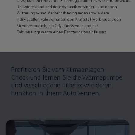
usw.) können relevante Fahrzeugparameter, wie
z. B.
Gewicht,
Klimaanlage
und Filter
Rollwiderstand und Aerodynamik verändern und neben
Witterungs- und Verkehrsbedingungen sowie dem
individuellen Fahrverhalten den Kraftstoffverbrauch, den
Serviceanfrage
Stromverbrauch, die CO₂-Emissionen und die
Fahrleistungswerte eines Fahrzeugs beeinflussen.
Startseite
Besitzer und Service
Service und Ersatzteile
Reparaturen und Checks
Klimaanlage und Filter
Profitieren Sie vom Klimaanlagen-
Check und lernen Sie die Wärmepumpe
und verschiedene Filter sowie deren
Funktion in Ihrem Auto kennen.