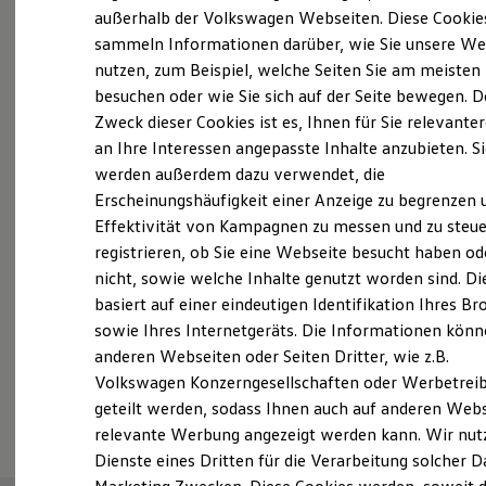
Elektrofahrzeugkonzepte
außerhalb der Volkswagen Webseiten. Diese Cookie
Probefahrt vereinbaren
ID. EVERY1
sammeln Informationen darüber, wie Sie unsere We
Reichweite
nutzen, zum Beispiel, welche Seiten Sie am meisten
Reichweite der ID. Modelle
Reichweite im Winter
besuchen oder wie Sie sich auf der Seite bewegen. D
Rekuperation
Zweck dieser Cookies ist es, Ihnen für Sie relevante
Laden
an Ihre Interessen angepasste Inhalte anzubieten. S
Fahrzeugangebot anfordern
Laden unterwegs
Laden Zuhause
werden außerdem dazu verwendet, die
Ladestationen finden
Erscheinungshäufigkeit einer Anzeige zu begrenzen 
Ladezeitensimulator
Effektivität von Kampagnen zu messen und zu steue
Batterie
Sicherheit
registrieren, ob Sie eine Webseite besucht haben od
Garantie und Lebensdauer
Servicetermin buchen
nicht, sowie welche Inhalte genutzt worden sind. Di
Nachhaltigkeit
basiert auf einer eindeutigen Identifikation Ihres B
Technologie
Kosten und Kauf
sowie Ihres Internetgeräts. Die Informationen kön
Verbrauchskosten
anderen Webseiten oder Seiten Dritter, wie z.B.
Kaufoptionen
Volkswagen Konzerngesellschaften oder Werbetrei
E-Auto-Förderung
Serviceanfrage stellen
Software und Konnektivität
geteilt werden, sodass Ihnen auch auf anderen Web
Die ID. Software 6
relevante Werbung angezeigt werden kann. Wir nut
ID. Software Versionen und Updates
Dienste eines Dritten für die Verarbeitung solcher D
Digitale Extras
Schnittstellen zu Ihrem ID.