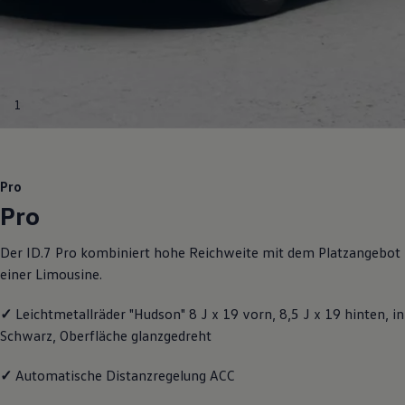
Motorenöl und Flüssigkeiten
Räder und Reifen
Pannen- und Unfallhilfe
Economy Service
Volkswagen Teile
Zubehör
1
Modellspezifisches Zubehör
Schutz und Pflege
Transport
Entertainment und Elektronik
Individualisieren
Pro
Wallbox und Ladekabel
Pro
Digitale Extras
Dienste für Ihr Modell finden
Volkswagen Apps, Login und Shop
Der ID.7 Pro kombiniert hohe Reichweite mit dem Platzangebot
Handy und Fahrzeug verbinden
einer Limousine.
Updates für Software, Karten und Radio
Über Ihr Auto
Vorgängermodelle
✓
Leichtmetallräder "Hudson" 8 J x 19 vorn, 8,5 J x 19 hinten, in
Kundeninformationen
Schwarz, Oberfläche glanzgedreht
Volkswagen Kundenbetreuung
Warn- und Kontrollleuchten
Assistenzsysteme
✓
Automatische Distanzregelung ACC
Digitale Betriebsanleitung
Live Beratung