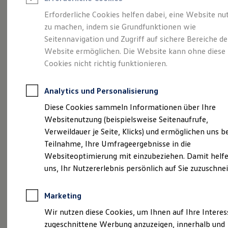
Reifenpakete
Leasing
Erforderliche Cookies helfen dabei, eine Website nu
Leasing-Angebote
zu machen, indem sie Grundfunktionen wie
Größer. Entspannter.
Gebrauchtwagen Leasing
Seitennavigation und Zugriff auf sichere Bereiche de
Junge Gebrauchtwagen-Leasing
Elektroauto Leasing
Website ermöglichen. Die Website kann ohne diese
Reichweiter.
Der ID.7.
Kleinwagen-Leasing
Cookies nicht richtig funktionieren.
Leasing ohne Anzahlung
Finanzierung
Autokredit mit Schlussrate
Analytics und Personalisierung
Versicherungen und Garantien
Kfz-Versicherung
Diese Cookies sammeln Informationen über Ihre
Restschuldversicherungen
Websitenutzung (beispielsweise Seitenaufrufe,
Garantien
Verweildauer je Seite, Klicks) und ermöglichen uns b
Wartungsverträge
Geschäftskunden
Teilnahme, Ihre Umfrageergebnisse in die
Professional Class bei Volkswagen
Websiteoptimierung mit einzubeziehen. Damit helfe
Großkunden
uns, Ihr Nutzererlebnis persönlich auf Sie zuzuschne
Behörden
(
Impressum & Rechtliches
)
Direktkunden
Sonderfahrzeuge
Marketing
Anpfiff zum Gewinn
Elektromobilität
Wir nutzen diese Cookies, um Ihnen auf Ihre Intere
Elektroautos
zugeschnittene Werbung anzuzeigen, innerhalb und
ID. Tutorials