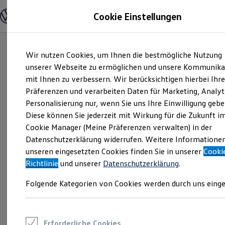
Modelle und Konfigurator
Cookie Einstellungen
Konfigurator
Modelle vergleichen
Konfiguration laden
Zum
Zum
Autosuche
Wir nutzen Cookies, um Ihnen die bestmögliche Nutzung
Hauptinhalt
Footer
Elektroautos
springen
springen
unserer Webseite zu ermöglichen und unsere Kommunika
ENERGY Sondermodelle
Nutzfahrzeuge
mit Ihnen zu verbessern. Wir berücksichtigen hierbei Ihr
SUV und CUV
Präferenzen und verarbeiten Daten für Marketing, Analyt
Familienautos
Personalisierung nur, wenn Sie uns Ihre Einwilligung gebe
Kombis
Kompaktwagen
Diese können Sie jederzeit mit Wirkung für die Zukunft i
Sportwagen
Cookie Manager (Meine Präferenzen verwalten) in der
Schnell verfügbare Fahrzeuge
Angebote und Produkte
Datenschutzerklärung widerrufen. Weitere Informatione
Aktuelle Angebote
unseren eingesetzten Cookies finden Sie in unserer
Cooki
E-Auto-Förderung
Richtlinie
und unserer
Datenschutzerklärung
.
Volkswagen Marktplatz
Die ENERGY Sondermodelle
Folgende Kategorien von Cookies werden durch uns einge
Junge Gebrauchtwagen und Gebrauchtwagen
Volkswagen Zertifizierte Gebrauchtwagen
Elektromobilität bei Gebrauchtwagen
Zubehör- und Serviceangebote
Saisonangebote
Erforderliche Cookies