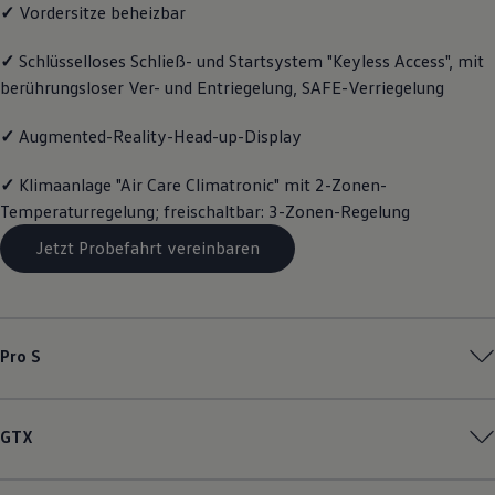
✓
Vordersitze beheizbar
Magazin
Lifestyle
Transport
✓
Schlüsselloses Schließ- und Startsystem "Keyless Access", mit
Familie
berührungsloser Ver- und Entriegelung, SAFE-Verriegelung
Elektromobilität
Volkswagen R
✓
Augmented-Reality-Head-up-Display
Pannen- und Unfallhilfe
Volkswagen Kundenbetreuung
✓
Klimaanlage "Air Care Climatronic" mit 2-Zonen-
Temperaturregelung; freischaltbar: 3-Zonen-Regelung
Jetzt Probefahrt vereinbaren
Pro S
GTX