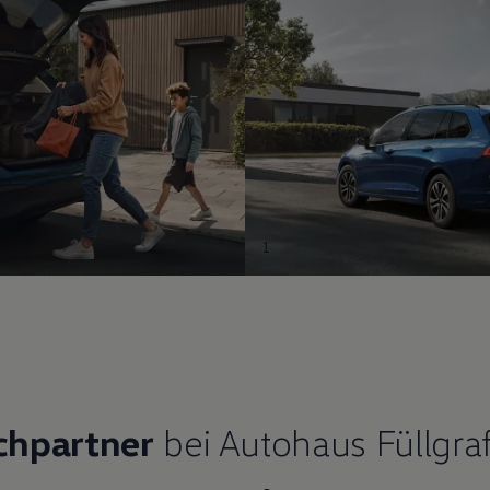
1
chpartner
bei Autohaus Füllgra