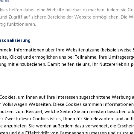
okies
kies helfen dabei, eine Website nutzbar zu machen, indem sie G
und Zugriff auf sichere Bereiche der Website ermöglichen. Die W
tig funktionieren.
rsonalisierung
mmeln Informationen über Ihre Websitenutzung (beispielsweise S
eite, Klicks) und ermöglichen uns bei Teilnahme, Ihre Umfrageerge
g mit einzubeziehen. Damit helfen sie uns, Ihr Nutzererlebnis pe
Cookies, um Ihnen auf Ihre Interessen zugeschnittene Werbung a
r Volkswagen Webseiten. Diese Cookies sammeln Informationen 
utzen, zum Beispiel, welche Seiten Sie am meisten besuchen oder
r Zweck dieser Cookies ist es, Ihnen für Sie relevantere und an I
e anzubieten. Sie werden außerdem dazu verwendet, die Erschein
zen und die Effektivität von Kampagnen zu messen und zu steuern