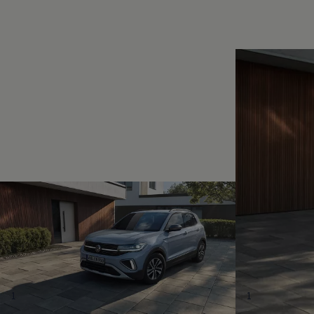
Magazin
Lifestyle
Transport
Familie
Elektromobilität
Volkswagen R
Pannen- und Unfallhilfe
Volkswagen Kundenbetreuung
1
1