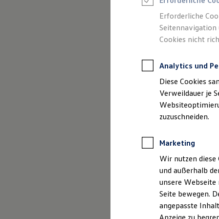
Erforderliche Co
Reifenpakete
Leasing
Erforderliche Coo
Leasing-Angebote
Seitennavigation 
Gebrauchtwagen Leasing
Cookies nicht rich
Junge Gebrauchtwagen-Leasing
Elektroauto Leasing
Kleinwagen-Leasing
Analytics und Pe
Leasing ohne Anzahlung
(
Impressum & Rechtliches
)
Finanzierung
Diese Cookies sa
Autokredit mit Schlussrate
Versicherungen und Garantien
Verweildauer je S
Kfz-Versicherung
Websiteoptimierun
Restschuldversicherungen
zuzuschneiden.
Garantien
Wartungsverträge
Geschäftskunden
Marketing
Professional Class bei Volkswagen
Großkunden
Wir nutzen diese 
Behörden
und außerhalb de
Direktkunden
Sonderfahrzeuge
unsere Webseite n
Anpfiff zum Gewinn
Seite bewegen. De
Elektromobilität
angepasste Inhalt
Elektroautos
ID. Tutorials
Anzeige zu begren