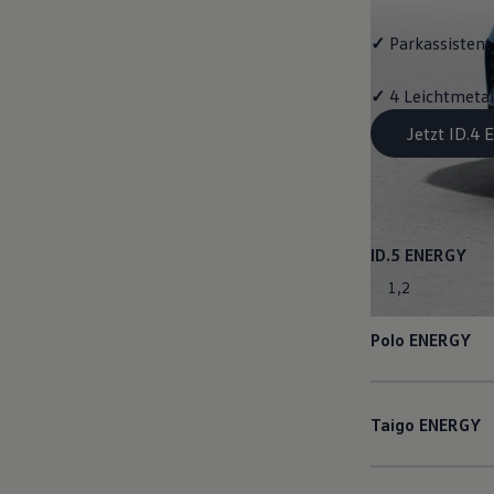
✓
Parkassistent 
✓
4 Leichtmetal
Jetzt ID.4
ID.5
ENERGY
1
,
2
Polo
ENERGY
Taigo
ENERGY