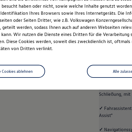
 besucht haben oder nicht, sowie welche Inhalte genutzt worden s
Fahrzeugangebot
Servi
anfordern
 Identifikation Ihres Browsers sowie Ihres Internetgeräts. Die 
iten oder Seiten Dritter, wie z.B. Volkswagen Konzerngesellsch
 geteilt werden, sodass Ihnen auch auf anderen Webseiten rel
kann. Wir nutzen die Dienste eines Dritten für die Verarbeitung 
. Diese Cookies werden, soweit dies zweckdienlich ist, oftmals
ID.4
ENERGY
täten von Dritten verlinkt.
Aussta
e Cookies ablehnen
Alle zulass
✓
Multifunktion
✓
"Easy Open & 
Schließung, mit
✓
Fahrassistent
Assist"
✓
Navigationss