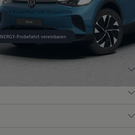
"Park Assist Plus" inkl. Einparkhilfe
lräder "Hamar" 8 J x 19 in Schwarz, Oberfläche glanzgedreht
 ENERGY-Probefahrt vereinbaren