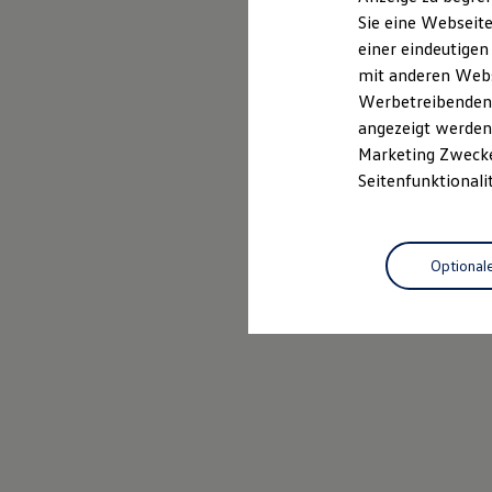
Elektrofahrzeugkonzepte
Sie eine Webseite
ID. EVERY1
Probefahrt vereinbaren
einer eindeutigen
Reichweite
Reichweite der ID. Modelle
mit anderen Webse
Reichweite im Winter
Werbetreibenden,
Rekuperation
angezeigt werden 
Laden
Laden unterwegs
Marketing Zwecken
Laden Zuhause
Seitenfunktionali
Ladestationen finden
Ladezeitensimulator
Batterie
Sicherheit
Optional
Garantie und Lebensdauer
Nachhaltigkeit
Technologie
Kosten und Kauf
Verbrauchskosten
Kaufoptionen
E-Auto-Förderung
Software und Konnektivität
Die ID. Software 6
ID. Software Versionen und Updates
Digitale Extras
Schnittstellen zu Ihrem ID.