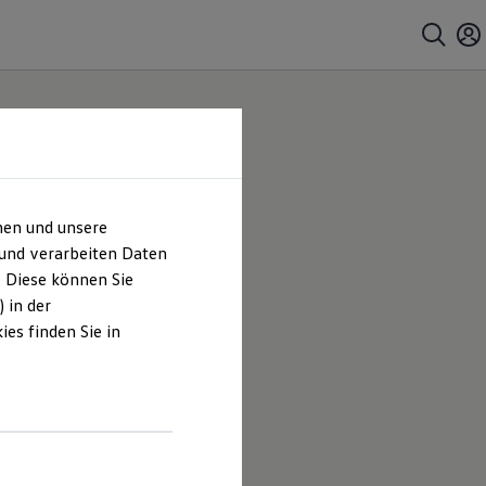
hen und unsere
 und verarbeiten Daten
. Diese können Sie
 in der
es finden Sie in