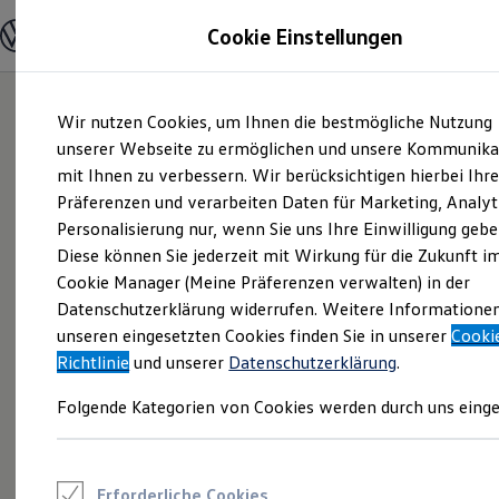
Modelle und Konfigurator
Cookie Einstellungen
Konfigurator
Modelle vergleichen
Konfiguration laden
Zum
Zum
Autosuche
Wir nutzen Cookies, um Ihnen die bestmögliche Nutzung
Hauptinhalt
Footer
Elektroautos
springen
springen
unserer Webseite zu ermöglichen und unsere Kommunika
ENERGY Sondermodelle
Nutzfahrzeuge
mit Ihnen zu verbessern. Wir berücksichtigen hierbei Ihr
SUV und CUV
Präferenzen und verarbeiten Daten für Marketing, Analyt
Familienautos
Personalisierung nur, wenn Sie uns Ihre Einwilligung gebe
Kombis
Kompaktwagen
Diese können Sie jederzeit mit Wirkung für die Zukunft i
Sportwagen
Cookie Manager (Meine Präferenzen verwalten) in der
Schnell verfügbare Fahrzeuge
Angebote und Produkte
Datenschutzerklärung widerrufen. Weitere Informatione
Aktuelle Angebote
unseren eingesetzten Cookies finden Sie in unserer
Cooki
E-Auto-Förderung
Richtlinie
und unserer
Datenschutzerklärung
.
Volkswagen Marktplatz
Die ENERGY Sondermodelle
Folgende Kategorien von Cookies werden durch uns einge
Junge Gebrauchtwagen und Gebrauchtwagen
Volkswagen Zertifizierte Gebrauchtwagen
Elektromobilität bei Gebrauchtwagen
Zubehör- und Serviceangebote
Saisonangebote
Erforderliche Cookies