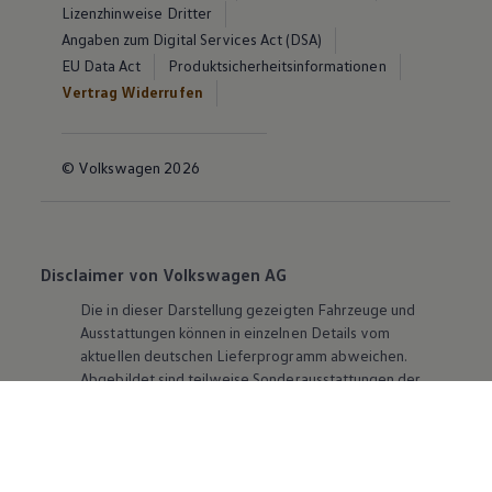
Lizenzhinweise Dritter
Angaben zum Digital Services Act (DSA)
EU Data Act
Produktsicherheitsinformationen
Vertrag Widerrufen
© Volkswagen 2026
Disclaimer von Volkswagen AG
Die in dieser Darstellung gezeigten Fahrzeuge und
Ausstattungen können in einzelnen Details vom
aktuellen deutschen Lieferprogramm abweichen.
Abgebildet sind teilweise Sonderausstattungen der
Fahrzeuge gegen Mehrpreis.
Bitte beachten Sie auch unseren Konfigurator für eine
Übersicht der aktuell verfügbaren Modelle und
Ausstattungen.