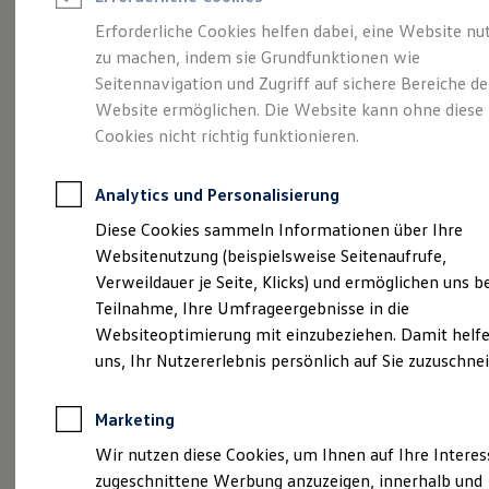
Reifenpakete
Leasing
Erforderliche Cookies helfen dabei, eine Website nu
Leasing-Angebote
zu machen, indem sie Grundfunktionen wie
Der T-Roc
Gebrauchtwagen Leasing
Seitennavigation und Zugriff auf sichere Bereiche de
Junge Gebrauchtwagen-Leasing
Elektroauto Leasing
Website ermöglichen. Die Website kann ohne diese
Kleinwagen-Leasing
Cookies nicht richtig funktionieren.
Leasing ohne Anzahlung
Finanzierung
Autokredit mit Schlussrate
Analytics und Personalisierung
Versicherungen und Garantien
Kfz-Versicherung
Diese Cookies sammeln Informationen über Ihre
Restschuldversicherungen
Websitenutzung (beispielsweise Seitenaufrufe,
Garantien
Verweildauer je Seite, Klicks) und ermöglichen uns b
Wartungsverträge
Geschäftskunden
Teilnahme, Ihre Umfrageergebnisse in die
Professional Class bei Volkswagen
Websiteoptimierung mit einzubeziehen. Damit helfe
Großkunden
(
Impressum & Rechtliches
)
uns, Ihr Nutzererlebnis persönlich auf Sie zuzuschne
Behörden
Direktkunden
Sonderfahrzeuge
Marketing
Anpfiff zum Gewinn
Elektromobilität
Wir nutzen diese Cookies, um Ihnen auf Ihre Intere
Elektroautos
zugeschnittene Werbung anzuzeigen, innerhalb und
ID. Tutorials