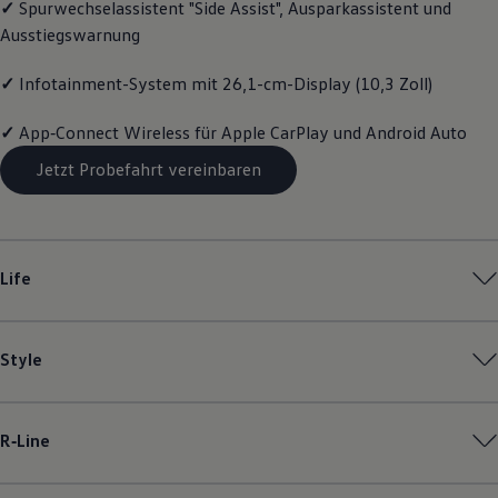
✓
Spurwechselassistent "Side Assist", Ausparkassistent und
Magazin
Ausstiegswarnung
Lifestyle
Transport
Familie
✓
Infotainment-System mit 26,1-cm-Display (10,3 Zoll)
Elektromobilität
Volkswagen R
✓
App‑Connect
Wireless für Apple
CarPlay
und
Android
Auto
Pannen- und Unfallhilfe
Volkswagen Kundenbetreuung
Jetzt Probefahrt vereinbaren
Life
Style
R‑Line