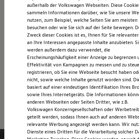
Probefahrt vereinbaren
Elektrofahrzeugkonzepte
außerhalb der Volkswagen Webseiten. Diese Cookie
ID. EVERY1
sammeln Informationen darüber, wie Sie unsere We
Reichweite
nutzen, zum Beispiel, welche Seiten Sie am meisten
Reichweite der ID. Modelle
Reichweite im Winter
besuchen oder wie Sie sich auf der Seite bewegen. D
Rekuperation
Zweck dieser Cookies ist es, Ihnen für Sie relevante
Fahrzeugangebot anfordern
Laden
an Ihre Interessen angepasste Inhalte anzubieten. S
Laden unterwegs
Laden Zuhause
werden außerdem dazu verwendet, die
Ladestationen finden
Erscheinungshäufigkeit einer Anzeige zu begrenzen 
Ladezeitensimulator
Effektivität von Kampagnen zu messen und zu steue
Batterie
Servicetermin buchen
Sicherheit
registrieren, ob Sie eine Webseite besucht haben od
Garantie und Lebensdauer
nicht, sowie welche Inhalte genutzt worden sind. Di
Nachhaltigkeit
basiert auf einer eindeutigen Identifikation Ihres B
Technologie
Kosten und Kauf
sowie Ihres Internetgeräts. Die Informationen kön
Verbrauchskosten
anderen Webseiten oder Seiten Dritter, wie z.B.
Serviceanfrage stellen
Kaufoptionen
Volkswagen Konzerngesellschaften oder Werbetrei
E-Auto-Förderung
Software und Konnektivität
geteilt werden, sodass Ihnen auch auf anderen Web
Die ID. Software 6
relevante Werbung angezeigt werden kann. Wir nut
ID. Software Versionen und Updates
Dienste eines Dritten für die Verarbeitung solcher D
Digitale Extras
Schnittstellen zu Ihrem ID.