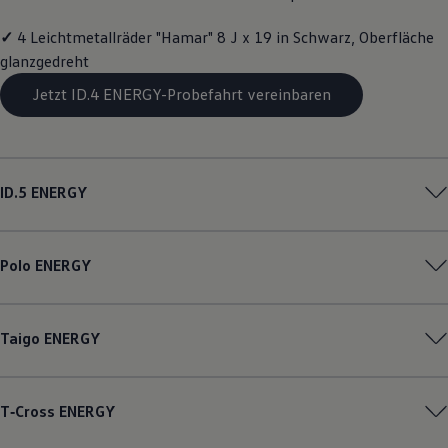
Magazin
Lifestyle
✓
4 Leichtmetallräder "Hamar" 8 J x 19 in Schwarz, Oberfläche
Transport
glanzgedreht
Familie
Elektromobilität
Jetzt ID.4 ENERGY-Probefahrt vereinbaren
Volkswagen R
Pannen- und Unfallhilfe
Volkswagen Kundenbetreuung
ID.5
ENERGY
Polo
ENERGY
Taigo
ENERGY
T‑Cross
ENERGY