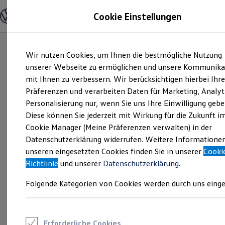
Modelle und Konfigurator
Cookie Einstellungen
Konfigurator
Modelle vergleichen
Konfiguration laden
Zum
Zum
Autosuche
Wir nutzen Cookies, um Ihnen die bestmögliche Nutzung
Hauptinhalt
Footer
Elektroautos
springen
springen
unserer Webseite zu ermöglichen und unsere Kommunika
ENERGY Sondermodelle
Nutzfahrzeuge
mit Ihnen zu verbessern. Wir berücksichtigen hierbei Ihr
SUV und CUV
Präferenzen und verarbeiten Daten für Marketing, Analyt
Familienautos
Personalisierung nur, wenn Sie uns Ihre Einwilligung gebe
Kombis
Kompaktwagen
Diese können Sie jederzeit mit Wirkung für die Zukunft i
Sportwagen
Cookie Manager (Meine Präferenzen verwalten) in der
Schnell verfügbare Fahrzeuge
Angebote und Produkte
Datenschutzerklärung widerrufen. Weitere Informatione
Aktuelle Angebote
unseren eingesetzten Cookies finden Sie in unserer
Cooki
E-Auto-Förderung
Richtlinie
und unserer
Datenschutzerklärung
.
Volkswagen Marktplatz
Die ENERGY Sondermodelle
Folgende Kategorien von Cookies werden durch uns einge
Junge Gebrauchtwagen und Gebrauchtwagen
Volkswagen Zertifizierte Gebrauchtwagen
Elektromobilität bei Gebrauchtwagen
Zubehör- und Serviceangebote
Saisonangebote
Erforderliche Cookies