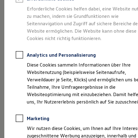
Reifenpakete
Leasing
Erforderliche Cookies helfen dabei, eine Website nu
Leasing-Angebote
zu machen, indem sie Grundfunktionen wie
Die ENERGY
Gebrauchtwagen Leasing
Seitennavigation und Zugriff auf sichere Bereiche de
Junge Gebrauchtwagen-Leasing
Elektroauto Leasing
Website ermöglichen. Die Website kann ohne diese
Sondermodelle
Kleinwagen-Leasing
Cookies nicht richtig funktionieren.
Leasing ohne Anzahlung
Finanzierung
Autokredit mit Schlussrate
Analytics und Personalisierung
Versicherungen und Garantien
Kfz-Versicherung
Diese Cookies sammeln Informationen über Ihre
Restschuldversicherungen
Websitenutzung (beispielsweise Seitenaufrufe,
Garantien
Verweildauer je Seite, Klicks) und ermöglichen uns b
Wartungsverträge
Geschäftskunden
Teilnahme, Ihre Umfrageergebnisse in die
Professional Class bei Volkswagen
Websiteoptimierung mit einzubeziehen. Damit helfe
Großkunden
uns, Ihr Nutzererlebnis persönlich auf Sie zuzuschne
Behörden
Direktkunden
Sonderfahrzeuge
Marketing
Anpfiff zum Gewinn
(
Impressum & Rechtliches
)
Elektromobilität
Wir nutzen diese Cookies, um Ihnen auf Ihre Intere
Elektroautos
zugeschnittene Werbung anzuzeigen, innerhalb und
ID. Tutorials