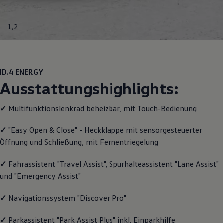
Motorenöl und Flüssigkeiten
Räder und Reifen
Pannen- und Unfallhilfe
1
,
2
Economy Service
Volkswagen Teile
Zubehör
Modellspezifisches Zubehör
Schutz und Pflege
ID.4
ENERGY
Transport
Ausstattungshighlights:
Entertainment und Elektronik
Individualisieren
Wallbox und Ladekabel
✓
Multifunktionslenkrad beheizbar, mit Touch-Bedienung
Digitale Extras
Dienste für Ihr Modell finden
✓
"Easy Open & Close" - Heckklappe mit sensorgesteuerter
Volkswagen Apps, Login und Shop
Öffnung und Schließung, mit Fernentriegelung
Handy und Fahrzeug verbinden
Updates für Software, Karten und Radio
Über Ihr Auto
✓
Fahrassistent "Travel Assist", Spurhalteassistent "Lane Assist"
Vorgängermodelle
und "Emergency Assist"
Kundeninformationen
Volkswagen Kundenbetreuung
Warn- und Kontrollleuchten
✓
Navigationssystem "Discover Pro"
Assistenzsysteme
Digitale Betriebsanleitung
✓
Parkassistent "Park Assist Plus" inkl. Einparkhilfe
Live Beratung