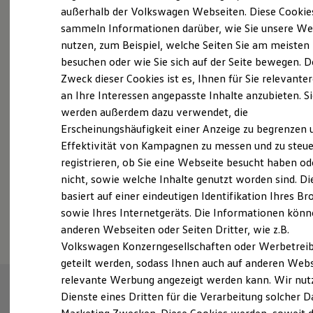
Elektrofahrzeugkonzepte
außerhalb der Volkswagen Webseiten. Diese Cookie
ID. EVERY1
sammeln Informationen darüber, wie Sie unsere We
Reichweite
nutzen, zum Beispiel, welche Seiten Sie am meisten
Reichweite der ID. Modelle
Probefahrt vereinbaren
Reichweite im Winter
besuchen oder wie Sie sich auf der Seite bewegen. D
Rekuperation
Zweck dieser Cookies ist es, Ihnen für Sie relevante
Laden
an Ihre Interessen angepasste Inhalte anzubieten. S
Laden unterwegs
Laden Zuhause
werden außerdem dazu verwendet, die
Ladestationen finden
Erscheinungshäufigkeit einer Anzeige zu begrenzen 
Fahrzeugangebot anfordern
Ladezeitensimulator
Effektivität von Kampagnen zu messen und zu steue
Batterie
Sicherheit
registrieren, ob Sie eine Webseite besucht haben od
Garantie und Lebensdauer
nicht, sowie welche Inhalte genutzt worden sind. Di
Nachhaltigkeit
basiert auf einer eindeutigen Identifikation Ihres B
Technologie
Serviceanfrage stellen
Kosten und Kauf
sowie Ihres Internetgeräts. Die Informationen kön
Verbrauchskosten
anderen Webseiten oder Seiten Dritter, wie z.B.
Kaufoptionen
Volkswagen Konzerngesellschaften oder Werbetrei
E-Auto-Förderung
Software und Konnektivität
geteilt werden, sodass Ihnen auch auf anderen Web
Die ID. Software 6
relevante Werbung angezeigt werden kann. Wir nut
ID. Software Versionen und Updates
Dienste eines Dritten für die Verarbeitung solcher D
Digitale Extras
Schnittstellen zu Ihrem ID.