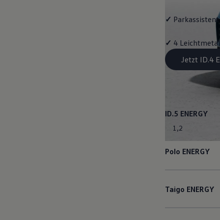
✓
Parkassistent 
✓
4 Leichtmetal
Jetzt ID.4
ID.5
ENERGY
1
,
2
Polo
ENERGY
Taigo
ENERGY