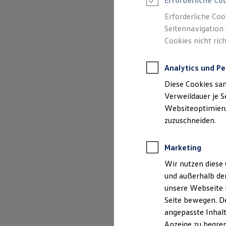
Erforderliche Co
Reifenpakete
Leasing
Erforderliche Coo
Leasing-Angebote
Seitennavigation 
Gebrauchtwagen Leasing
Cookies nicht rich
Junge Gebrauchtwagen-Leasing
Elektroauto Leasing
Kleinwagen-Leasing
Analytics und Pe
Leasing ohne Anzahlung
(
Impressum & Rechtliches
)
Finanzierung
Diese Cookies sa
Autokredit mit Schlussrate
Versicherungen und Garantien
Verweildauer je S
Kfz-Versicherung
Websiteoptimierun
Restschuldversicherungen
zuzuschneiden.
Garantien
Wartungsverträge
Geschäftskunden
Marketing
Professional Class bei Volkswagen
Großkunden
Wir nutzen diese 
Behörden
und außerhalb de
Direktkunden
Sonderfahrzeuge
unsere Webseite n
Anpfiff zum Gewinn
Seite bewegen. De
Elektromobilität
angepasste Inhalt
Elektroautos
ID. Tutorials
Anzeige zu begren