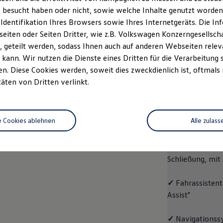
 besucht haben oder nicht, sowie welche Inhalte genutzt worden s
Fahrzeugangebot
Servi
anfordern
 Identifikation Ihres Browsers sowie Ihres Internetgeräts. Die 
iten oder Seiten Dritter, wie z.B. Volkswagen Konzerngesellsch
 geteilt werden, sodass Ihnen auch auf anderen Webseiten rel
kann. Wir nutzen die Dienste eines Dritten für die Verarbeitung 
. Diese Cookies werden, soweit dies zweckdienlich ist, oftmals
ID.4
ENERGY
täten von Dritten verlinkt.
Aussta
e Cookies ablehnen
Alle zulass
✓
Multifunktion
✓
"Easy Open & 
Schließung, mit
✓
Fahrassistent
Assist"
✓
Navigationss