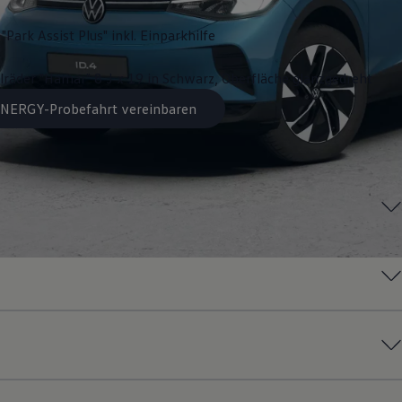
"Park Assist Plus" inkl. Einparkhilfe
lräder "Hamar" 8 J x 19 in Schwarz, Oberfläche glanzgedreht
 ENERGY-Probefahrt vereinbaren