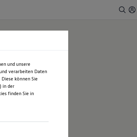
hen und unsere
 und verarbeiten Daten
. Diese können Sie
 in der
es finden Sie in