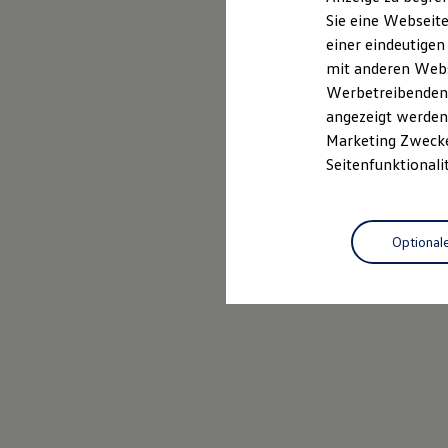
Elektrofahrzeugkonzepte
Sie eine Webseite
ID. EVERY1
Probefahrt vereinbaren
einer eindeutigen
Reichweite
Reichweite der ID. Modelle
mit anderen Webse
Reichweite im Winter
Werbetreibenden,
Rekuperation
angezeigt werden 
Laden
Laden unterwegs
Marketing Zwecken
Laden Zuhause
Seitenfunktionali
Ladestationen finden
Ladezeitensimulator
Batterie
Sicherheit
Optional
Garantie und Lebensdauer
Nachhaltigkeit
Technologie
Kosten und Kauf
Verbrauchskosten
Kaufoptionen
E-Auto-Förderung
Software und Konnektivität
Die ID. Software 6
ID. Software Versionen und Updates
Digitale Extras
Schnittstellen zu Ihrem ID.