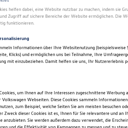
okies
kies helfen dabei, eine Website nutzbar zu machen, indem sie G
und Zugriff auf sichere Bereiche der Website ermöglichen. Die W
tig funktionieren.
rsonalisierung
mmeln Informationen über Ihre Websitenutzung (beispielsweise S
eite, Klicks) und ermöglichen uns bei Teilnahme, Ihre Umfrageerge
g mit einzubeziehen. Damit helfen sie uns, Ihr Nutzererlebnis pe
Cookies, um Ihnen auf Ihre Interessen zugeschnittene Werbung a
r Volkswagen Webseiten. Diese Cookies sammeln Informationen 
utzen, zum Beispiel, welche Seiten Sie am meisten besuchen oder
r Zweck dieser Cookies ist es, Ihnen für Sie relevantere und an I
e anzubieten. Sie werden außerdem dazu verwendet, die Erschein
zen und die Effektivität von Kampagnen zu messen und zu steuern