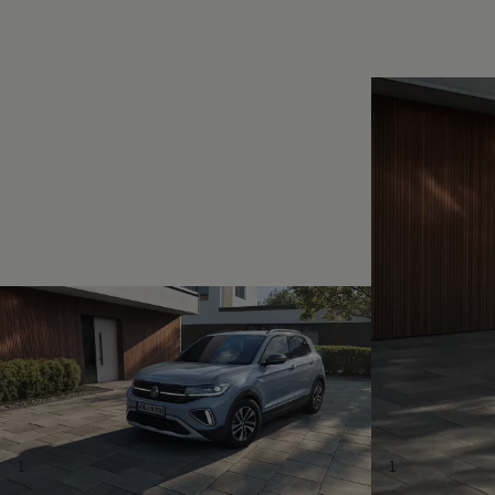
Magazin
Lifestyle
Transport
Familie
Elektromobilität
Volkswagen R
Pannen- und Unfallhilfe
Volkswagen Kundenbetreuung
1
1